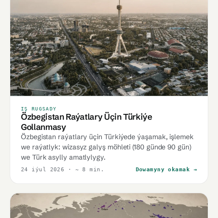
IŞ RUGSADY
Özbegistan Raýatlary Üçin Türkiýe
Gollanmasy
Özbegistan raýatlary üçin Türkiýede ýaşamak, işlemek
we raýatlyk: wizasyz galyş möhleti (180 günde 90 gün)
we Türk asylly amatlylygy.
24 iýul 2026
· ~ 8 min.
Dowamyny okamak →