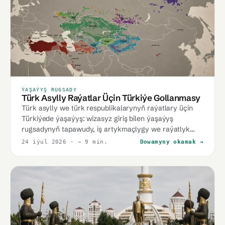
ÝAŞAÝYŞ RUGSADY
Türk Asylly Raýatlar Üçin Türkiýe Gollanmasy
Türk asylly we türk respublikalarynyň raýatlary üçin
Türkiýede ýaşaýyş: wizasyz giriş bilen ýaşaýyş
rugsadynyň tapawudy, iş artykmaçlygy we raýatlyk
ýollary.
24 iýul 2026
· ~ 9 min.
Dowamyny okamak →