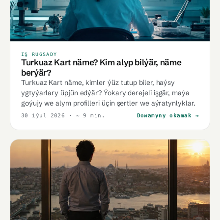
IŞ RUGSADY
Turkuaz Kart näme? Kim alyp bilýär, näme
berýär?
Turkuaz Kart näme, kimler ýüz tutup biler, haýsy
ygtyýarlary üpjün edýär? Ýokary derejeli işgär, maýa
goýujy we alym profilleri üçin şertler we aýratynlyklar.
30 iýul 2026
· ~ 9 min.
Dowamyny okamak →