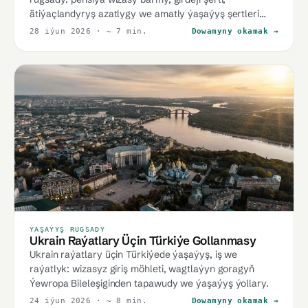
ätiýaçlandyryş azatlygy we amatly ýaşaýyş şertleri
barada gollanma.
28 iýun 2026
· ~ 7 min.
Dowamyny okamak →
ÝAŞAÝYŞ RUGSADY
Ukrain Raýatlary Üçin Türkiýe Gollanmasy
Ukrain raýatlary üçin Türkiýede ýaşaýyş, iş we
raýatlyk: wizasyz giriş möhleti, wagtlaýyn goragyň
Ýewropa Bileleşiginden tapawudy we ýaşaýyş ýollary.
24 iýun 2026
· ~ 8 min.
Dowamyny okamak →