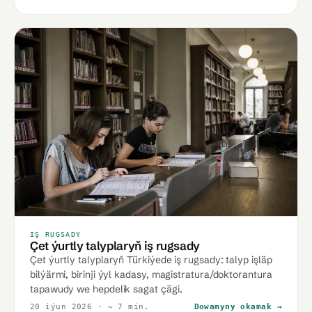
IŞ RUGSADY
Çet ýurtly talyplaryň iş rugsady
Çet ýurtly talyplaryň Türkiýede iş rugsady: talyp işläp
bilýärmi, birinji ýyl kadasy, magistratura/doktorantura
tapawudy we hepdelik sagat çägi.
20 iýun 2026
· ~ 7 min.
Dowamyny okamak →