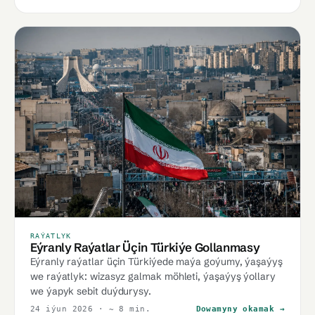
RAÝATLYK
Eýranly Raýatlar Üçin Türkiýe Gollanmasy
Eýranly raýatlar üçin Türkiýede maýa goýumy, ýaşaýyş
we raýatlyk: wizasyz galmak möhleti, ýaşaýyş ýollary
we ýapyk sebit duýdurysy.
24 iýun 2026
· ~ 8 min.
Dowamyny okamak →