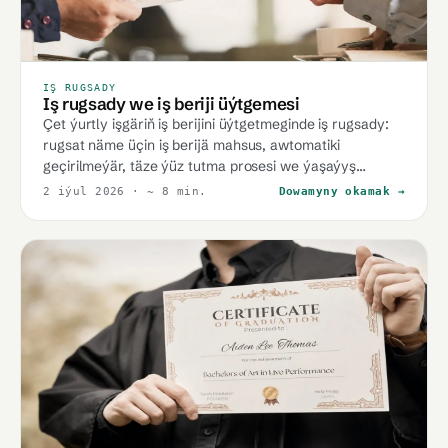
IŞ RUGSADY
Iş rugsady we iş beriji üýtgemesi
Çet ýurtly işgäriň iş berijini üýtgetmeginde iş rugsady:
rugsat näme üçin iş berijä mahsus, awtomatiki
geçirilmeýär, täze ýüz tutma prosesi we ýaşaýyş
hukugyna täsiri.
2 iýul 2026
· ~ 8 min.
Dowamyny okamak →