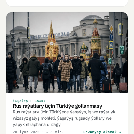
ÝAŞAÝYŞ RUGSADY
Rus raýatlary üçin Türkiýe gollanmasy
Rus raýatlary üçin Türkiýede ýaşaýyş, iş we raýatlyk:
wizasyz galyş möhleti, ýaşaýyş rugsady ýollary we
ýapyk etraphana duzagy.
20 iýun 2026
· ~ 8 min.
Dowamyny okamak →