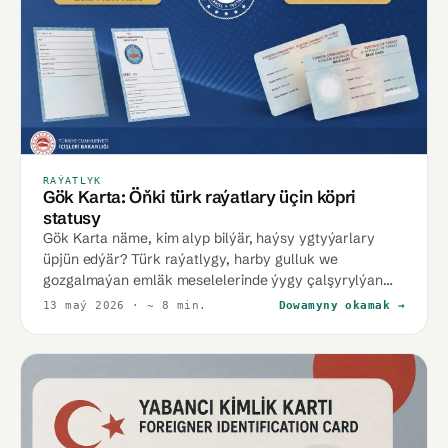
RAÝATLYK
Gök Karta: Öňki türk raýatlary üçin köpri
statusy
Gök Karta näme, kim alyp bilýär, haýsy ygtyýarlary
üpjün edýär? Türk raýatlygy, harby gulluk we
gozgalmaýan emläk meselelerinde ýygy çalşyrylýan
nokatlar.
13 maý 2026
· ~ 8 min.
Dowamyny okamak →