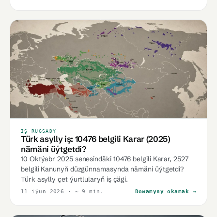
IŞ RUGSADY
Türk asylly iş: 10476 belgili Karar (2025)
nämäni üýtgetdi?
10 Oktýabr 2025 senesindäki 10476 belgili Karar, 2527
belgili Kanunyň düzgünnamasynda nämäni üýtgetdi?
Türk asylly çet ýurtlularyň iş çägi.
11 iýun 2026
· ~ 9 min.
Dowamyny okamak →