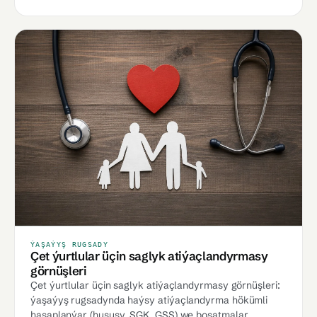
ÝAŞAÝYŞ RUGSADY
Çet ýurtlular üçin saglyk atiýaçlandyrmasy
görnüşleri
Çet ýurtlular üçin saglyk atiýaçlandyrmasy görnüşleri:
ýaşaýyş rugsadynda haýsy atiýaçlandyrma hökümli
hasaplanýar (hususy, SGK, GSS) we boşatmalar.