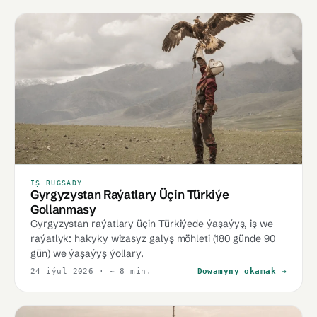
IŞ RUGSADY
Gyrgyzystan Raýatlary Üçin Türkiýe
Gollanmasy
Gyrgyzystan raýatlary üçin Türkiýede ýaşaýyş, iş we
raýatlyk: hakyky wizasyz galyş möhleti (180 günde 90
gün) we ýaşaýyş ýollary.
24 iýul 2026
· ~ 8 min.
Dowamyny okamak →