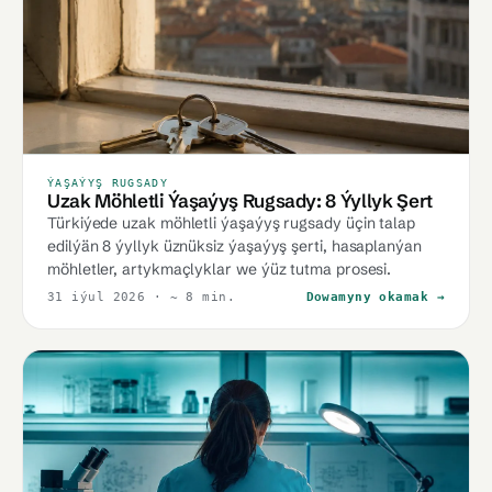
ÝAŞAÝYŞ RUGSADY
Uzak Möhletli Ýaşaýyş Rugsady: 8 Ýyllyk Şert
Türkiýede uzak möhletli ýaşaýyş rugsady üçin talap
edilýän 8 ýyllyk üznüksiz ýaşaýyş şerti, hasaplanýan
möhletler, artykmaçlyklar we ýüz tutma prosesi.
31 iýul 2026
· ~ 8 min.
Dowamyny okamak →