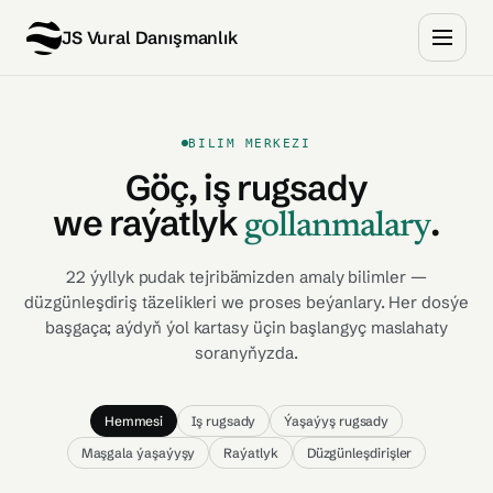
JS Vural Danışmanlık
BILIM MERKEZI
Göç, iş rugsady
we raýatlyk
.
gollanmalary
22 ýyllyk pudak tejribämizden amaly bilimler —
düzgünleşdiriş täzelikleri we proses beýanlary. Her dosýe
başgaça; aýdyň ýol kartasy üçin başlangyç maslahaty
soranyňyzda.
Hemmesi
Iş rugsady
Ýaşaýyş rugsady
Maşgala ýaşaýyşy
Raýatlyk
Düzgünleşdirişler