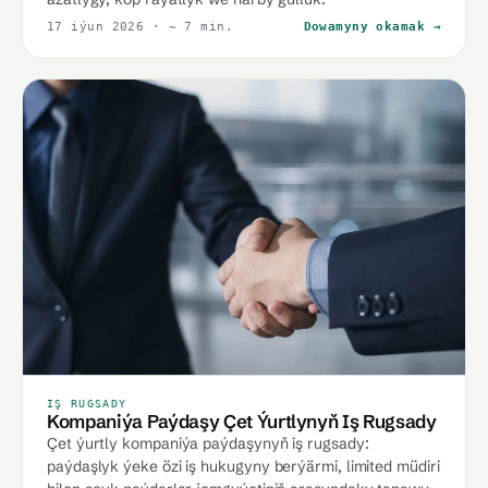
17 iýun 2026
· ~ 7 min.
Dowamyny okamak →
IŞ RUGSADY
Kompaniýa Paýdaşy Çet Ýurtlynyň Iş Rugsady
Çet ýurtly kompaniýa paýdaşynyň iş rugsady:
paýdaşlyk ýeke özi iş hukugyny berýärmi, limited müdiri