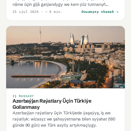
näme üçin gijä galýandygy we kem ýüz tutmanyň
bahasy.
25 iýul 2026
· ~ 6 min.
Dowamyny okamak →
IŞ RUGSADY
Azerbaýjan Raýatlary Üçin Türkiýe
Gollanmasy
Azerbaýjan raýatlary üçin Türkiýede ýaşaýyş, iş we
raýatlyk: wizasyz we şahsyýetnama bilen syýahat (180
günde 90 gün) we Türk asylly artykmaçlygy.