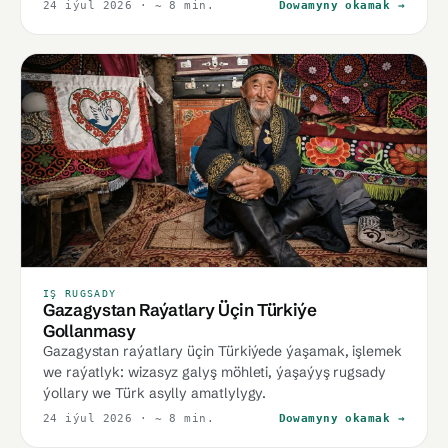
24 iýul 2026
· ~ 8 min.
Dowamyny okamak →
IŞ RUGSADY
Gazagystan Raýatlary Üçin Türkiýe
Gollanmasy
Gazagystan raýatlary üçin Türkiýede ýaşamak, işlemek
we raýatlyk: wizasyz galyş möhleti, ýaşaýyş rugsady
ýollary we Türk asylly amatlylygy.
24 iýul 2026
· ~ 8 min.
Dowamyny okamak →