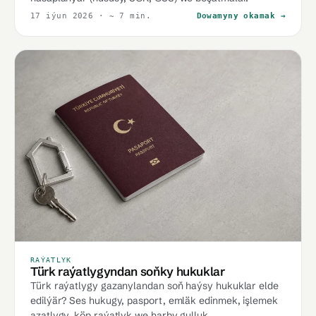
17 iýun 2026
· ~ 7 min.
Dowamyny okamak →
RAÝATLYK
Türk raýatlygyndan soňky hukuklar
Türk raýatlygy gazanylandan soň haýsy hukuklar elde
edilýär? Ses hukugy, pasport, emläk edinmek, işlemek
azatlygy, köp raýatlyk we harby gulluk.