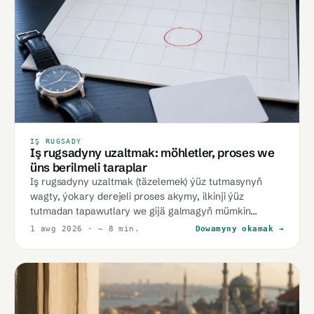
IŞ RUGSADY
Iş rugsadyny uzaltmak: möhletler, proses we
üns berilmeli taraplar
Iş rugsadyny uzaltmak (täzelemek) ýüz tutmasynyň
wagty, ýokary derejeli proses akymy, ilkinji ýüz
tutmadan tapawutlary we gijä galmagyň mümkin
netijeleri — umumy çäk.
1 awg 2026
· ~ 8 min.
Dowamyny okamak →