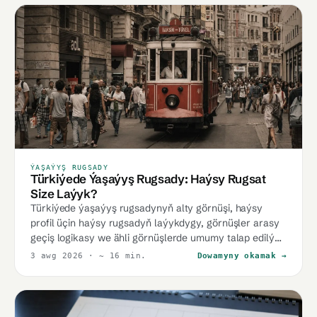
ÝAŞAÝYŞ RUGSADY
Türkiýede Ýaşaýyş Rugsady: Haýsy Rugsat
Size Laýyk?
Türkiýede ýaşaýyş rugsadynyň alty görnüşi, haýsy
profil üçin haýsy rugsadyň laýykdygy, görnüşler arasy
geçiş logikasy we ähli görnüşlerde umumy talap edilýän
şertler. 22 ýyllyk dosýe tejribesi bilen giňişleýin karar
3 awg 2026
· ~ 16 min.
Dowamyny okamak →
gollanmasy.