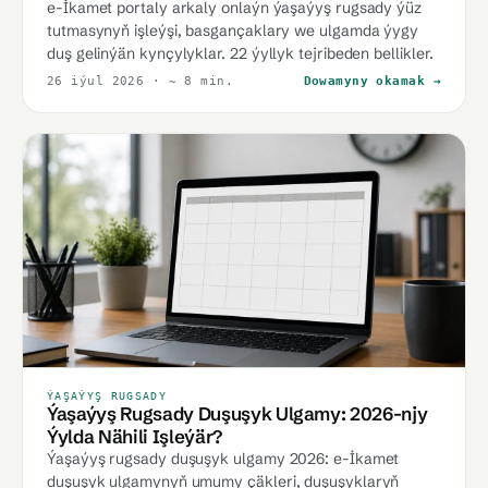
e-İkamet portaly arkaly onlaýn ýaşaýyş rugsady ýüz
tutmasynyň işleýşi, basgançaklary we ulgamda ýygy
duş gelinýän kynçylyklar. 22 ýyllyk tejribeden bellikler.
26 iýul 2026
· ~ 8 min.
Dowamyny okamak →
ÝAŞAÝYŞ RUGSADY
Ýaşaýyş Rugsady Duşuşyk Ulgamy: 2026-njy
Ýylda Nähili Işleýär?
Ýaşaýyş rugsady duşuşyk ulgamy 2026: e-İkamet
duşuşyk ulgamynyň umumy çäkleri, duşuşyklaryň