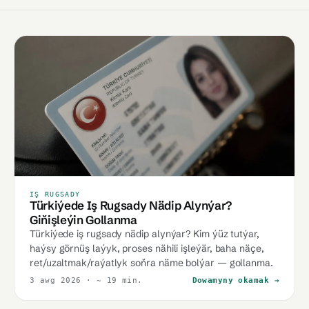
IŞ RUGSADY
Türkiýede Iş Rugsady Nädip Alynýar?
Giňişleýin Gollanma
Türkiýede iş rugsady nädip alynýar? Kim ýüz tutýar,
haýsy görnüş laýyk, proses nähili işleýär, baha näçe,
ret/uzaltmak/raýatlyk soňra näme bolýar — gollanma.
3 awg 2026
· ~ 19 min.
Dowamyny okamak →