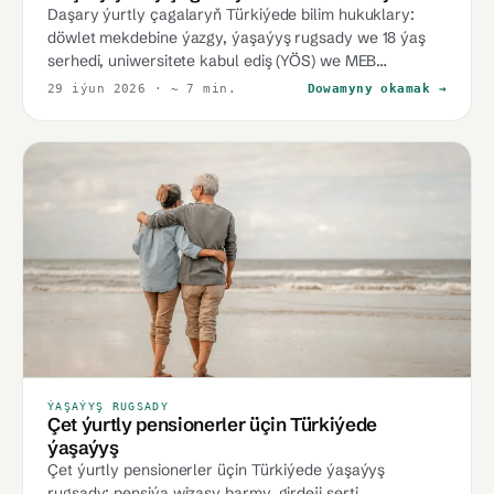
Daşary ýurtly çagalaryň Türkiýede bilim hukuklary:
döwlet mekdebine ýazgy, ýaşaýyş rugsady we 18 ýaş
serhedi, uniwersitete kabul ediş (YÖS) we MEB
ekwiwalentligi.
29 iýun 2026
· ~ 7 min.
Dowamyny okamak →
ÝAŞAÝYŞ RUGSADY
Çet ýurtly pensionerler üçin Türkiýede
ýaşaýyş
Çet ýurtly pensionerler üçin Türkiýede ýaşaýyş
rugsady: pensiýa wizasy barmy, girdeji şerti,