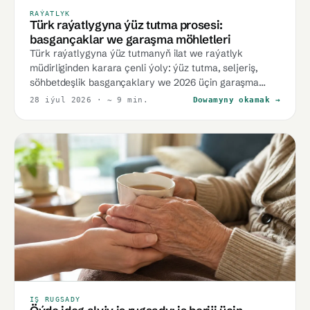
RAÝATLYK
Türk raýatlygyna ýüz tutma prosesi:
basgançaklar we garaşma möhletleri
Türk raýatlygyna ýüz tutmanyň ilat we raýatlyk
müdirliginden karara çenli ýoly: ýüz tutma, seljeriş,
söhbetdeşlik basgançaklary we 2026 üçin garaşma
möhletleri.
28 iýul 2026
· ~ 9 min.
Dowamyny okamak →
IŞ RUGSADY