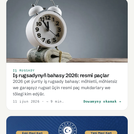
IŞ RUGSADY
Iş rugsadynyň bahasy 2026: resmi paçlar
2026 çet ýurtly iş rugsady bahasy: möhletli, möhletsiz
we garaşsyz rugsat üçin resmi paç mukdarlary we
tölegi kim edýär.
11 iýun 2026
· ~ 9 min.
Dowamyny okamak →