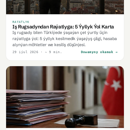
RAÝATLYK
Iş Rugsadyndan Raýatlyga: 5 Ýyllyk Ýol Karta
Iş rugsady bilen Türkiýede ýaşaýan çet ýurtly üçin
raýatlyga ýol: 5 ýyllyk kesilmedik ýaşaýyş çägi, hasaba
alynýan möhletler we kesiliş düşünjesi.
29 iýul 2026
· ~ 9 min.
Dowamyny okamak →