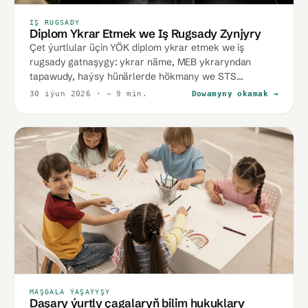
IŞ RUGSADY
Diplom Ykrar Etmek we Iş Rugsady Zynjyry
Çet ýurtlular üçin YÖK diplom ykrar etmek we iş
rugsady gatnaşygy: ykrar näme, MEB ykraryndan
tapawudy, haýsy hünärlerde hökmany we STS
töwekgelçiligi.
30 iýun 2026
· ~ 9 min.
Dowamyny okamak →
MAŞGALA ÝAŞAÝYŞY
Daşary ýurtly çagalaryň bilim hukuklary