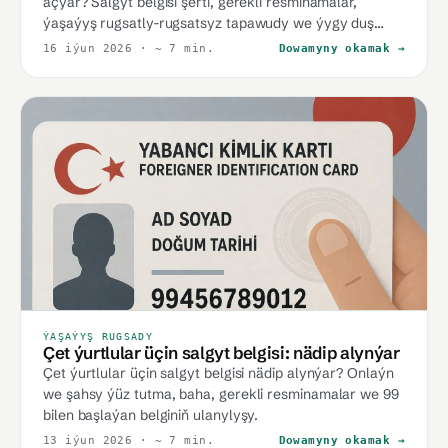
açýar? Salgyt belgisi şerti, gerekli resminamalar,
ýaşaýyş rugsatly-rugsatsyz tapawudy we ýygy duş
gelýän ret sebäpleri.
16 iýun 2026
· ~ 7 min.
Dowamyny okamak →
ÝAŞAÝYŞ RUGSADY
Çet ýurtlular üçin salgyt belgisi: nädip alynýar
Çet ýurtlular üçin salgyt belgisi nädip alynýar? Onlaýn
we şahsy ýüz tutma, baha, gerekli resminamalar we 99
bilen başlaýan belginiň ulanylyşy.
13 iýun 2026
· ~ 7 min.
Dowamyny okamak →