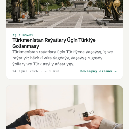
IŞ RUGSADY
Türkmenistan Raýatlary Üçin Türkiýe
Gollanmasy
Türkmenistan raýatlary üçin Türkiýede ýaşaýyş, iş we
raýatlyk: häzirki wiza ýagdaýy, ýaşaýyş rugsady
ýollary we Türk asylly aňsatlygy.
24 iýul 2026
· ~ 8 min.
Dowamyny okamak →