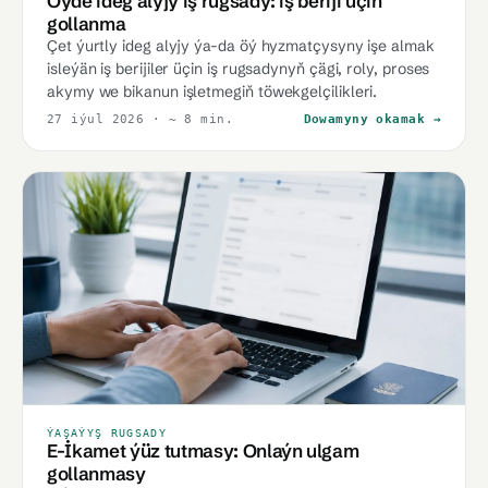
Öýde ideg alyjy iş rugsady: iş beriji üçin
gollanma
Çet ýurtly ideg alyjy ýa-da öý hyzmatçysyny işe almak
isleýän iş berijiler üçin iş rugsadynyň çägi, roly, proses
akymy we bikanun işletmegiň töwekgelçilikleri.
27 iýul 2026
· ~ 8 min.
Dowamyny okamak →
ÝAŞAÝYŞ RUGSADY
E-İkamet ýüz tutmasy: Onlaýn ulgam
gollanmasy