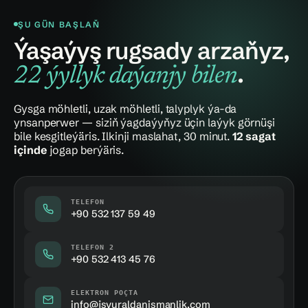
ŞU GÜN BAŞLAŇ
Ýaşaýyş rugsady arzaňyz,
.
22 ýyllyk daýanjy bilen
Gysga möhletli, uzak möhletli, talyplyk ýa-da
ynsanperwer — siziň ýagdaýyňyz üçin laýyk görnüşi
bile kesgitleýäris. Ilkinji maslahat, 30 minut.
12 sagat
içinde
jogap berýäris.
TELEFON
+90 532 137 59 49
TELEFON 2
+90 532 413 45 76
ELEKTRON POÇTA
info@jsvuraldanismanlik.com