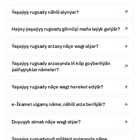
Ýaşaýyş rugsady nähili alynýar?
Haýsy ýaşaýyş rugsady görnüşi maňa laýyk gelýär?
Ýaşaýyş rugsady arzasy näçe wagt alýar?
Ýaşaýyş rugsady arzasynda iň köp goýberilýän
ýalňyşlyklar nämeler?
Ýaşaýyş rugsady näçe wagt hereket edýär?
e-İkamet ulgamy näme, nähili arza berilýär?
Duşuşyk almak näçe wagt alýar?
Ýaşaýyş rugsadynyň möhleti gutaranda näme