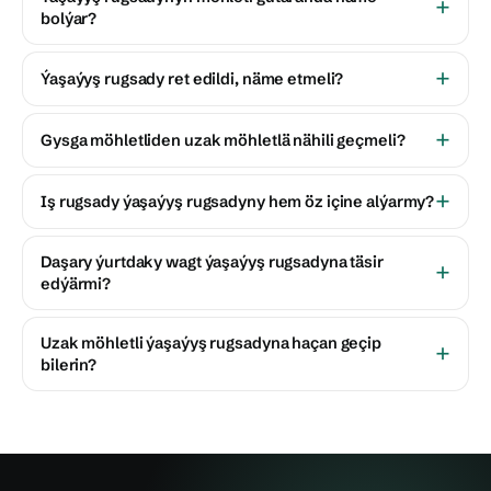
bolýar?
Ýaşaýyş rugsady ret edildi, näme etmeli?
Gysga möhletliden uzak möhletlä nähili geçmeli?
Iş rugsady ýaşaýyş rugsadyny hem öz içine alýarmy?
Daşary ýurtdaky wagt ýaşaýyş rugsadyna täsir
edýärmi?
Uzak möhletli ýaşaýyş rugsadyna haçan geçip
bilerin?