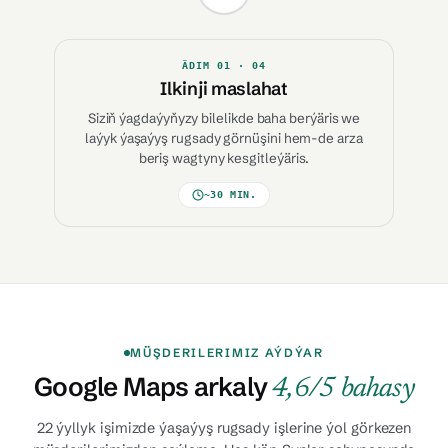
ÄDIM
01
· 04
Ilkinji maslahat
Siziň ýagdaýyňyzy bilelikde baha berýäris we
laýyk ýaşaýyş rugsady görnüşini hem-de arza
beriş wagtyny kesgitleýäris.
~30 MIN.
MÜŞDERILERIMIZ AÝDÝAR
Google Maps arkaly
4,6/5 bahasy
22 ýyllyk işimizde ýaşaýyş rugsady işlerine ýol görkezen