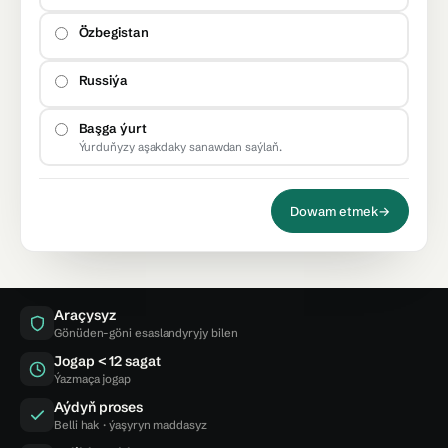
Özbegistan
Russiýa
Başga ýurt
Ýurduňyzy aşakdaky sanawdan saýlaň.
Dowam etmek
→
Araçysyz
Gönüden-göni esaslandyryjy bilen
Jogap < 12 sagat
Ýazmaça jogap
Aýdyň proses
Belli hak · ýaşyryn maddasyz