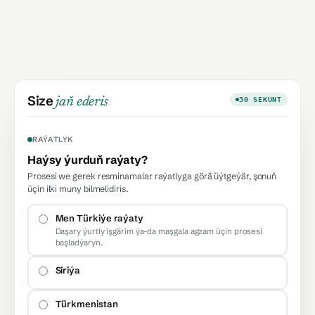
Size
jaň ederis
30 SEKUNT
RAÝATLYK
Haýsy ýurduň raýaty?
Prosesi we gerek resminamalar raýatlyga görä üýtgeýär, şonuň
üçin ilki muny bilmelidiris.
Men Türkiýe raýaty
Daşary ýurtly işgärim ýa-da maşgala agzam üçin prosesi
başladýaryn.
Siriýa
Türkmenistan