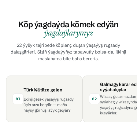
Köp ýagdaýda kömek edýän
ýagdaýlarymyz
22 ýyllyk tejribede köplenç duşan ýaşaýyş rugsady
dalaşgärleri. Siziň ýagdaýyňyz tapawutly bolsa-da, ilkinji
maslahatda bile baha bereris.
Galmagy karar e
syýahatçylar
Türkiýä täze gelen
Wizasy gutarmazdan 
01
02
Ilkinji gezek ýaşaýyş rugsady
syýahatçy wizasynd
üçin arza berýär — maňa
ýaşaýyş rugsadyna 
haýsy görnüş laýyk gelýär?
isleýänler.