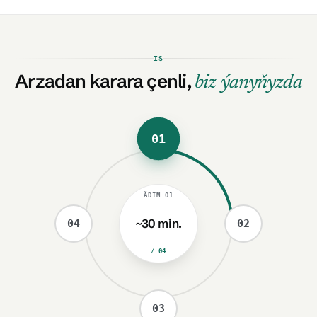
IŞ
Arzadan karara çenli,
biz ýanyňyzda
01
ÄDIM
01
~30 min.
04
02
/ 04
03