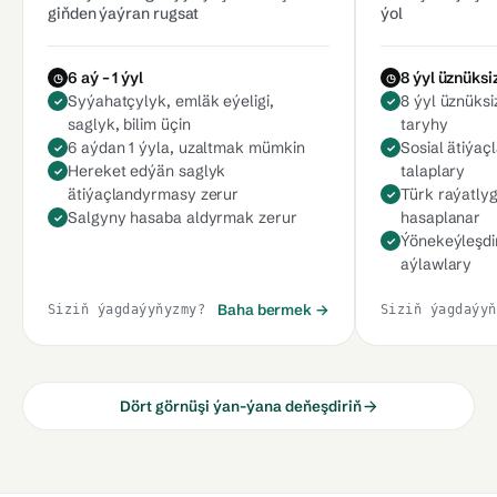
giňden ýaýran rugsat
ýol
6 aý – 1 ýyl
8 ýyl üznüksi
Syýahatçylyk, emläk eýeligi,
8 ýyl üznüks
saglyk, bilim üçin
taryhy
6 aýdan 1 ýyla, uzaltmak mümkin
Sosial ätiýaç
Hereket edýän saglyk
talaplary
ätiýaçlandyrmasy zerur
Türk raýatly
Salgyny hasaba aldyrmak zerur
hasaplanar
Ýönekeýleşdi
aýlawlary
Baha bermek →
Siziň ýagdaýyňyzmy?
Siziň ýagdaýyň
Dört görnüşi ýan-ýana deňeşdiriň