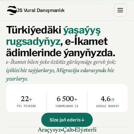
JS Vural Danışmanlık
Türkiýedäki
ýaşaýyş
rugsadyňyz
, e-İkamet
ädimlerinde ýanyňyzda.
e-İkamet bilen ýeke özüňiz gürleşmäge gerek ýok;
işiňizi biz taýýarlarys, Migrasiýa edarasynda biz
yzarlarys.
22
+
6 500
+
4.6
/5
ÝYL TEJRIBE
TAMAMLANAN IŞ
GOOGLE BAHASY
Size jaň ederis ↓
Araçysyz
Çalt
Elýeterli