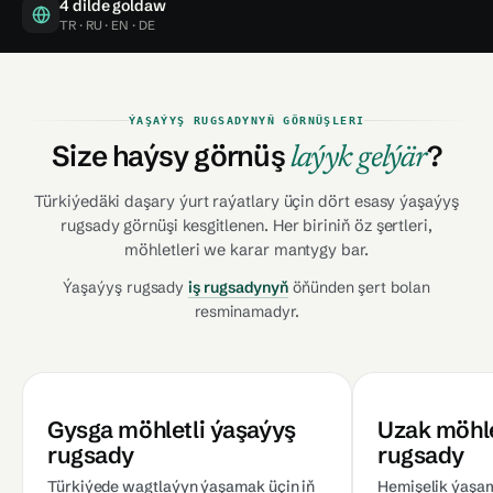
4 dilde goldaw
TR · RU · EN · DE
ÝAŞAÝYŞ RUGSADYNYŇ GÖRNÜŞLERI
Size haýsy görnüş
?
laýyk gelýär
Türkiýedäki daşary ýurt raýatlary üçin dört esasy ýaşaýyş
rugsady görnüşi kesgitlenen. Her biriniň öz şertleri,
möhletleri we karar mantygy bar.
Ýaşaýyş rugsady
iş rugsadynyň
öňünden şert bolan
resminamadyr.
Gysga möhletli ýaşaýyş
Uzak möhle
rugsady
rugsady
Türkiýede wagtlaýyn ýaşamak üçin iň
Hemişelik ýaşam