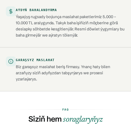
AÝDYŇ BAHALANDYRMA
Ýaşaýyş rugsady boýunça maslahat paketlerimiz 5.000 –
10.000 TL aralygynda. Takyk baha işiňiziň möçberine görä
deslapky söhbetde kesgitlenýär. Resmi döwlet ýygymlary bu
baha girmeýär we aýratyn tölenýär.
GARAŞSYZ MASLAHAT
Biz garaşsyz maslahat beriş firmasy. Ynanç haty bilen
arzaňyzy siziň adyňyzdan tabşyrýarys we prosesi
yzarlaýarys.
FAQ
Siziň hem
soraglaryňyz