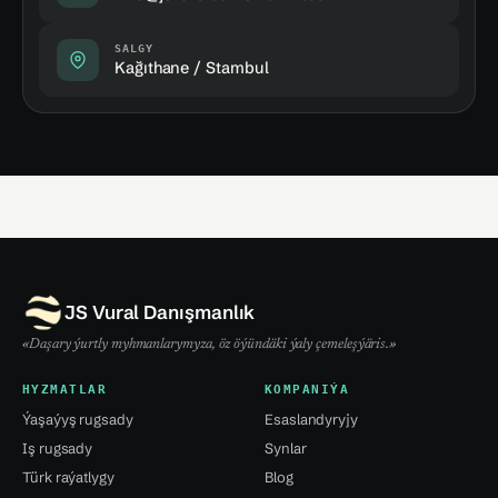
SALGY
Kağıthane / Stambul
JS Vural Danışmanlık
«Daşary ýurtly myhmanlarymyza, öz öýündäki ýaly çemeleşýäris.»
HYZMATLAR
KOMPANIÝA
Ýaşaýyş rugsady
Esaslandyryjy
Iş rugsady
Synlar
Türk raýatlygy
Blog