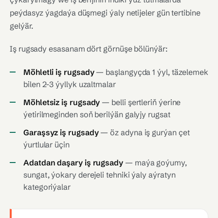
peýdasyz ýagdaýa düşmegi ýaly netijeler gün tertibine
gelýär.
Iş rugsady esasanam dört görnüşe bölünýär:
Möhletli iş rugsady
— başlangyçda 1 ýyl, täzelemek
bilen 2-3 ýyllyk uzaltmalar
Möhletsiz iş rugsady
— belli şertleriň ýerine
ýetirilmeginden soň berilýän galyjy rugsat
Garaşsyz iş rugsady
— öz adyna iş gurýan çet
ýurtlular üçin
Adatdan daşary iş rugsady
— maýa goýumy,
sungat, ýokary derejeli tehniki ýaly aýratyn
kategoriýalar