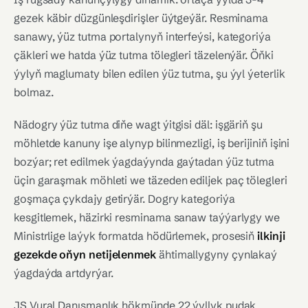
gezek käbir düzgünleşdirişler üýtgeýär. Resminama
sanawy, ýüz tutma portalynyň interfeýsi, kategoriýa
çäkleri we hatda ýüz tutma tölegleri täzelenýär. Öňki
ýylyň maglumaty bilen edilen ýüz tutma, şu ýyl ýeterlik
bolmaz.
Nädogry ýüz tutma diňe wagt ýitgisi däl: işgäriň şu
möhletde kanuny işe alynyp bilinmezligi, iş berijiniň işini
bozýar; ret edilmek ýagdaýynda gaýtadan ýüz tutma
üçin garaşmak möhleti we täzeden ediljek paç tölegleri
goşmaça çykdajy getirýär. Dogry kategoriýa
kesgitlemek, häzirki resminama sanaw taýýarlygy we
Ministrlige laýyk formatda hödürlemek, prosesiň
ilkinji
gezekde oňyn netijelenmek
ähtimallygyny çynlakaý
ýagdaýda artdyrýar.
JS Vural Danışmanlık hökmünde 22 ýyllyk pudak