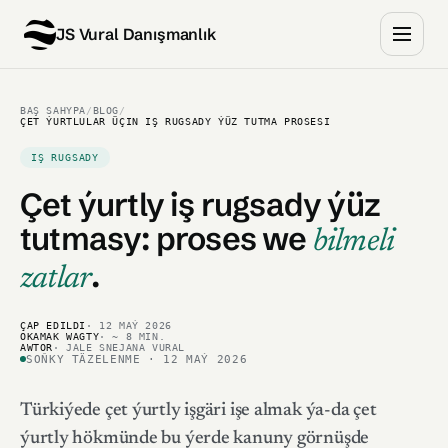
JS Vural Danışmanlık
BAŞ SAHYPA
/
BLOG
/
ÇET ÝURTLULAR ÜÇIN IŞ RUGSADY ÝÜZ TUTMA PROSESI
IŞ RUGSADY
Çet ýurtly iş rugsady ýüz
tutmasy:
proses we
bilmeli
.
zatlar
ÇAP EDILDI
· 12 MAÝ 2026
OKAMAK WAGTY
· ~ 8 MIN.
AWTOR
· JALE SNEJANA VURAL
SOŇKY TÄZELENME · 12 MAÝ 2026
Türkiýede çet ýurtly işgäri işe almak ýa-da çet
ýurtly hökmünde bu ýerde kanuny görnüşde