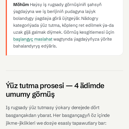
Möhüm
Haýsy iş rugsady görnüşiniň şahsyň
ýagdaýyna we iş berijiniň pudagyna laýyk
bolandygy ýagdaýa görä üýtgeýär. Nädogry
kategoriýada ýüz tutma, köplenç ret edilmek ýa-da
uzak gijä galmak diýmek. Görnüş kesgitlemesi üçin
başlangyç maslahat
wagtynda ýagdaýyňyza ýörite
bahalandyryş edýäris.
Ýüz tutma prosesi — 4 ädimde
umumy görnüş
Iş rugsady ýüz tutmasy ýokary derejede dört
basgançakdan ybarat. Her basgançagyň öz içinde
jikme-jiklikleri we dosýe esasly tapawutlary bar: