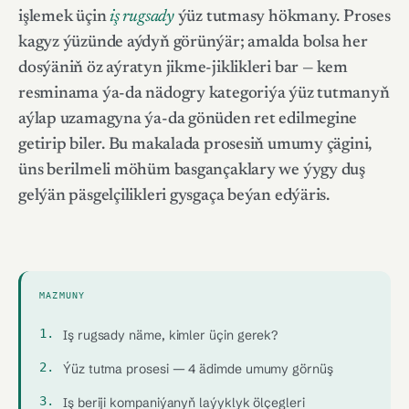
işlemek üçin
iş rugsady
ýüz tutmasy hökmany. Proses
kagyz ýüzünde aýdyň görünýär; amalda bolsa her
dosýäniň öz aýratyn jikme-jiklikleri bar — kem
resminama ýa-da nädogry kategoriýa ýüz tutmanyň
aýlap uzamagyna ýa-da gönüden ret edilmegine
getirip biler. Bu makalada prosesiň umumy çägini,
üns berilmeli möhüm basgançaklary we ýygy duş
gelýän päsgelçilikleri gysgaça beýan edýäris.
MAZMUNY
Iş rugsady näme, kimler üçin gerek?
Ýüz tutma prosesi — 4 ädimde umumy görnüş
Iş beriji kompaniýanyň laýyklyk ölçegleri