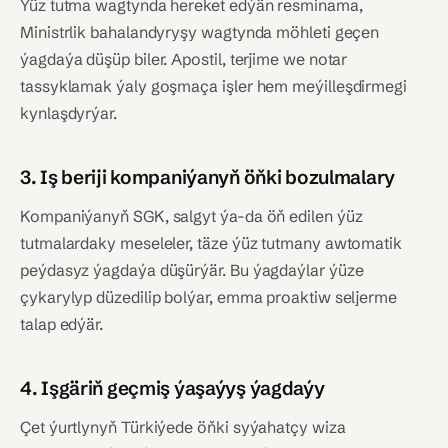
Ýüz tutma wagtynda hereket edýän resminama,
Ministrlik bahalandyryşy wagtynda möhleti geçen
ýagdaýa düşüp biler. Apostil, terjime we notar
tassyklamak ýaly goşmaça işler hem meýilleşdirmegi
kynlaşdyrýar.
3. Iş beriji kompaniýanyň öňki bozulmalary
Kompaniýanyň SGK, salgyt ýa-da öň edilen ýüz
tutmalardaky meseleler, täze ýüz tutmany awtomatik
peýdasyz ýagdaýa düşürýär. Bu ýagdaýlar ýüze
çykarylyp düzedilip bolýar, emma proaktiw seljerme
talap edýär.
4. Işgäriň geçmiş ýaşaýyş ýagdaýy
Çet ýurtlynyň Türkiýede öňki syýahatçy wiza