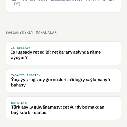
· DE)
BAGLANYŞYKLY MAKALALAR
IŞ RUGSADY
Iş rugsady ret edildi: ret karary aslynda näme
aýdýar?
ÝAŞAÝYŞ RUGSADY
Ýaşaýyş rugsady görnüşleri: nädogry saýlamanyň
bahasy
RAÝATLYK
Türk asylly güwänamasy: çet ýurtly bolmakdan
beýikde bir status