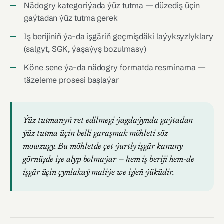
Nädogry kategoriýada ýüz tutma — düzediş üçin
gaýtadan ýüz tutma gerek
Iş berijiniň ýa-da işgäriň geçmişdäki laýyksyzlyklary
(salgyt, SGK, ýaşaýyş bozulmasy)
Köne sene ýa-da nädogry formatda resminama —
täzeleme prosesi başlaýar
Ýüz tutmanyň ret edilmegi ýagdaýynda gaýtadan
ýüz tutma üçin belli garaşmak möhleti söz
mowzugy. Bu möhletde çet ýurtly işgär kanuny
görnüşde işe alyp bolmaýar — hem iş beriji hem-de
işgär üçin çynlakaý maliýe we işjeň ýüküdir.