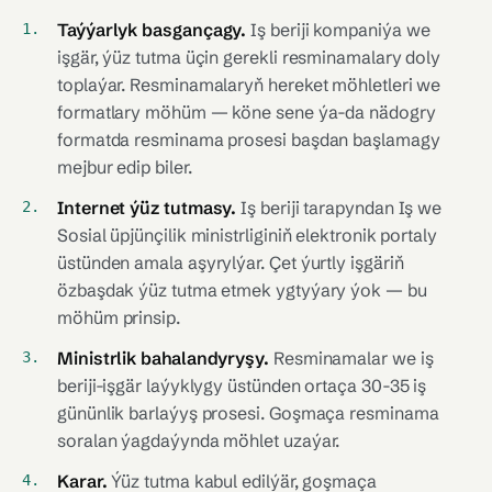
Taýýarlyk basgançagy.
Iş beriji kompaniýa we
işgär, ýüz tutma üçin gerekli resminamalary doly
toplaýar. Resminamalaryň hereket möhletleri we
formatlary möhüm — köne sene ýa-da nädogry
formatda resminama prosesi başdan başlamagy
mejbur edip biler.
Internet ýüz tutmasy.
Iş beriji tarapyndan Iş we
Sosial üpjünçilik ministrliginiň elektronik portaly
üstünden amala aşyrylýar. Çet ýurtly işgäriň
özbaşdak ýüz tutma etmek ygtyýary ýok — bu
möhüm prinsip.
Ministrlik bahalandyryşy.
Resminamalar we iş
beriji-işgär laýyklygy üstünden ortaça 30-35 iş
gününlik barlaýyş prosesi. Goşmaça resminama
soralan ýagdaýynda möhlet uzaýar.
Karar.
Ýüz tutma kabul edilýär, goşmaça