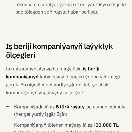
resminama soralýar ýa-da ret edilýär. Oňyn netijede
paç tölegden soň rugsat habar berilýär.
Iş beriji kompaniýanyň laýyklyk
ölçegleri
Iş rugsadynyň alynyp bolmagy üçin
iş beriji
kompaniýanyň
käbir esasy ölçegleri ýerine ýetirmegi
gerek. Bu ölçegler çet ýurtly işgäriň däl, işe aljak
kompaniýanyň ýagdaýyny seljerýär:
Kompaniýada iň az
5 türk raýaty
işe alynan bolmaly
(her çet ýurtly işgär üçin)
Kompaniýanyň tölenen maýasy iň az
100.000 TL