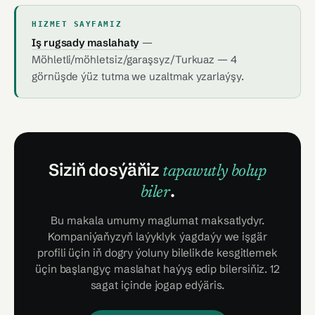
HIZMET SAYFAMIZ
Iş rugsady maslahaty
—
Möhletli/möhletsiz/garaşsyz/Turkuaz — 4
görnüşde ýüz tutma we uzaltmak yzarlaýşy.
Siziň dosýäňiz
tapawutly bolup
.
biler
Bu makala umumy maglumat maksatlydyr.
Kompaniýaňyzyň laýyklyk ýagdaýy we işgär
profili üçin iň dogry ýoluny bilelikde kesgitlemek
üçin başlangyç maslahat haýyş edip bilersiňiz. 12
sagat içinde jogap edýäris.