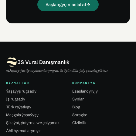
Başlangyç maslahat
→
JS Vural Danışmanlık
«Daşary ýurtly myhmanlarymyza, öz öýündäki ýaly çemeleşýäris.»
HYZMATLAR
KOMPANIÝA
Ýaşaýyş rugsady
Esaslandyryjy
Iş rugsady
Synlar
Türk raýatlygy
Blog
Maşgala ýaşaýyşy
Soraglar
Şikaýat, ýatyrma we çalyşmak
Gizlinlik
Ähli hyzmatlarymyz