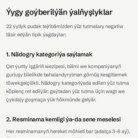
Ýygy goýberilýän ýalňyşlyklar
22 ýyllyk pudak tejribämizden ýüz tutmalary negatiw
täsir edýän tipik ýagdaýlar:
1. Nädogry kategoriýa saýlamak
Çet ýurtly işgäriň wezipesi, bilimi we kompaniýanyň
gurluşy bilelikde bahalandyrylman görnüş kesgitlemek
töwekgelçilikli. Nädogry kategoriýada edilen ýüz tutma
köplenç ret edilýär; gaýtadan ýüz tutma üçin wagt we
çykdajy goşmaça ýük hökmünde gelýär.
2. Resminama kemligi ýa-da sene meselesi
Her resminamanyň hereket möhleti bar (adatça 3-6 aý).