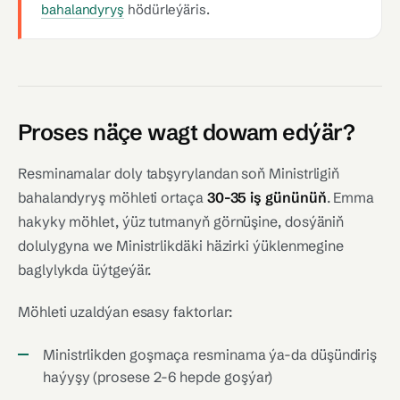
bahalandyryş
hödürleýäris.
Proses näçe wagt dowam edýär?
Resminamalar doly tabşyrylandan soň Ministrligiň
bahalandyryş möhleti ortaça
30-35 iş gününüň
. Emma
hakyky möhlet, ýüz tutmanyň görnüşine, dosýäniň
dolulygyna we Ministrlikdäki häzirki ýüklenmegine
baglylykda üýtgeýär.
Möhleti uzaldýan esasy faktorlar:
Ministrlikden goşmaça resminama ýa-da düşündiriş
haýyşy (prosese 2-6 hepde goşýar)