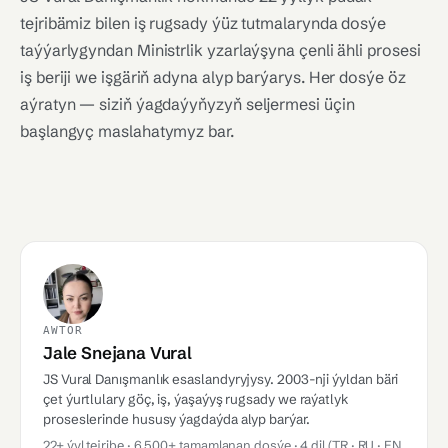
tejribämiz bilen iş rugsady ýüz tutmalarynda dosýe
taýýarlygyndan Ministrlik yzarlaýşyna çenli ähli prosesi
iş beriji we işgäriň adyna alyp barýarys. Her dosýe öz
aýratyn — siziň ýagdaýyňyzyň seljermesi üçin
başlangyç maslahatymyz bar.
AWTOR
Jale Snejana Vural
JS Vural Danışmanlık esaslandyryjysy. 2003-nji ýyldan bäri
çet ýurtlulary göç, iş, ýaşaýyş rugsady we raýatlyk
proseslerinde hususy ýagdaýda alyp barýar.
22+ ýyl tejribe · 6 500+ tamamlanan dosýe · 4 dil (TR · RU · EN