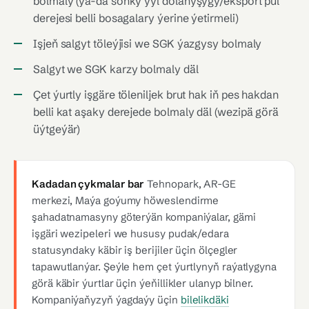
bolmaly (ýa-da soňky ýyl dolanyşygy/eksport pul
derejesi belli bosagalary ýerine ýetirmeli)
Işjeň salgyt töleýjisi we SGK ýazgysy bolmaly
Salgyt we SGK karzy bolmaly däl
Çet ýurtly işgäre töleniljek brut hak iň pes hakdan
belli kat aşaky derejede bolmaly däl (wezipä görä
üýtgeýär)
Kadadan çykmalar bar
Tehnopark, AR-GE
merkezi, Maýa goýumy höweslendirme
şahadatnamasyny göterýän kompaniýalar, gämi
işgäri wezipeleri we hususy pudak/edara
statusyndaky käbir iş berijiler üçin ölçegler
tapawutlanýar. Şeýle hem çet ýurtlynyň raýatlygyna
görä käbir ýurtlar üçin ýeňillikler ulanyp bilner.
Kompaniýaňyzyň ýagdaýy üçin
bilelikdäki