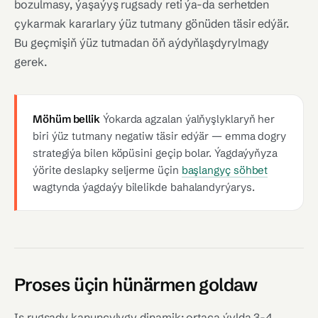
bozulmasy, ýaşaýyş rugsady reti ýa-da serhetden
çykarmak kararlary ýüz tutmany gönüden täsir edýär.
Bu geçmişiň ýüz tutmadan öň aýdyňlaşdyrylmagy
gerek.
Möhüm bellik
Ýokarda agzalan ýalňyşlyklaryň her
biri ýüz tutmany negatiw täsir edýär — emma dogry
strategiýa bilen köpüsini geçip bolar. Ýagdaýyňyza
ýörite deslapky seljerme üçin
başlangyç söhbet
wagtynda ýagdaýy bilelikde bahalandyrýarys.
Proses üçin hünärmen goldaw
Iş rugsady kanunçylygy dinamik: ortaça ýylda 3-4