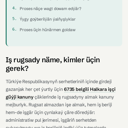
Proses näçe wagt dowam edýär?
Ýygy goýberilýän ýalňyşlyklar
Proses üçin hünärmen goldaw
Iş rugsady näme, kimler üçin
gerek?
Türkiýe Respublikasynyň serhetleriniň içinde girdeji
gazanjak her çet ýurtly üçin
6735 belgili Halkara işçi
güýji kanuny
çäklerinde iş rugsadyny almak kanuny
mejburlyk. Rugsat almazdan işe almak, hem iş beriji
hem-de işgär üçin çynlakaý çäre döredýär:
administratiw pul jerimesi, işgäriň serhetden
çykarylmagy we iş berijiniň indiki ýüz tutmalarda