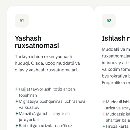
01
02
Yashash
Ishlash 
ruxsatnomasi
Muddatli va m
ruxsatnomalari
Turkiya ichida erkin yashash
istisnoviy ari
huquqi. Qisqa, uzoq muddatli va
va xodim tom
oilaviy yashash ruxsatnomalari.
byurokratiya 
Fuqarolikka en
Hujjat tayyorlash, to'liq arizani
topshirish
Migratsiya boshqarmasi uchrashuvi
Muddatli ish
va kuzatuvi
ariza va uzay
Manzil o'zgarishi, uzaytirish
Muddatsiz is
jarayonlari
shartlar baja
Rad etilgan arizalarda e'tiroz
Firuza karta 