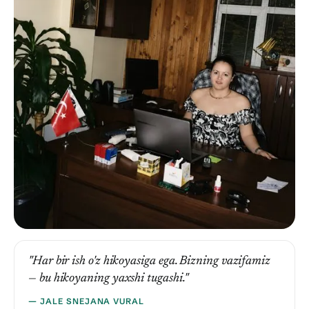
"Har bir ish o'z hikoyasiga ega. Bizning vazifamiz
— bu hikoyaning yaxshi tugashi."
— JALE SNEJANA VURAL