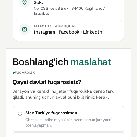
Sok.
Nef 03 Sitesi, B Blok · 34406 Kağıthane /
Istanbul
IJTIMOIY TARMOQLAR
Instagram
·
Facebook
·
LinkedIn
Boshlang'ich
maslahat
FUQAROLIK
Qaysi davlat fuqarosisiz?
Jarayon va kerakli hujjatlar fuqarolikka qarab farq
qiladi, shuning uchun avval buni bilishimiz kerak.
Men Turkiya fuqarosiman
Chet ellik xodimim yoki oila a'zom uchun jarayonni
boshlayapman.