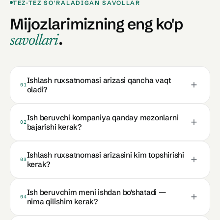
TEZ-TEZ SO'RALADIGAN SAVOLLAR
Mijozlarimizning
eng ko'p
.
savollari
Ishlash ruxsatnomasi arizasi qancha vaqt
01
oladi?
Ish beruvchi kompaniya qanday mezonlarni
02
bajarishi kerak?
Ishlash ruxsatnomasi arizasini kim topshirishi
03
kerak?
Ish beruvchim meni ishdan bo'shatadi —
04
nima qilishim kerak?