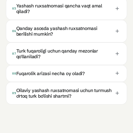
Yashash ruxsatnomasi qancha vaqt amal
05
qiladi?
Qanday asosda yashash ruxsatnomasi
06
berilishi mumkin?
Turk fuqaroligi uchun qanday mezonlar
07
qo'llaniladi?
Fuqarolik arizasi necha oy oladi?
08
Oilaviy yashash ruxsatnomasi uchun turmush
09
o'rtoq turk bo'lishi shartmi?