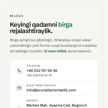
ALOQA
Keyingi qadamni
birga
rejalashtiraylik.
Bizga qo'ng'iroq qilishingiz, WhatsApp orqali xabar
yuborishingiz yoki forma orqali boshlang'ich maslahat
so'rashingiz mumkin.
12 soat ichida
javob beramiz.
TELEFON
+90 532 137 59 49
+90 532 413 45 76
ELEKTRON POCHTA
info@jsvuraldanismanlik.com
MANZIL
Merkez Mah. Ayazma Cad. Begonvil