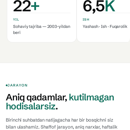
22
+
6,5
K
YIL
ISH
Sohaviy tajriba — 2003-yildan
Yashash · Ish · Fuqarolik
beri
JARAYON
Aniq qadamlar,
kutilmagan
hodisalarsiz
.
Birinchi suhbatdan natijagacha har bir bosqichni siz
bilan ulashamiz. Shaffof jarayon, aniq narxlar, haftalik