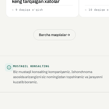
keng tarqalgan xatolar
~ 9 daqiqa o'qish
~ 10 daqiqa o
Barcha maqolalar
→
MUSTAQIL KONSALTING
Biz mustaqil konsalting kompaniyamiz. Ishonchnoma
asosida arizangizni siz nomingizdan topshiramiz va jarayonni
kuzatib boramiz.