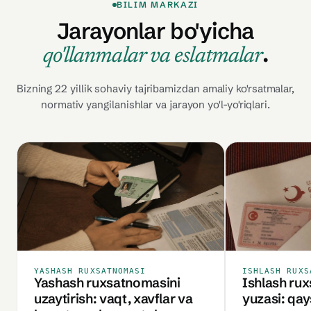
BILIM MARKAZI
Jarayonlar bo'yicha
.
qo'llanmalar va eslatmalar
Bizning 22 yillik sohaviy tajribamizdan amaliy ko'rsatmalar,
normativ yangilanishlar va jarayon yo'l-yo'riqlari.
YASHASH RUXSATNOMASI
ISHLASH RUXS
Yashash ruxsatnomasini
Ishlash ru
uzaytirish: vaqt, xavflar va
yuzasi: qays