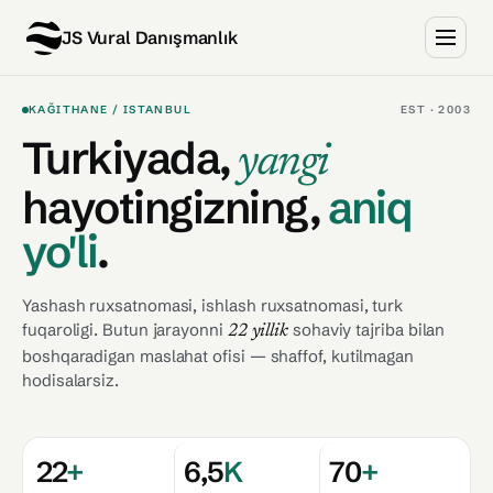
JS Vural Danışmanlık
KAĞITHANE / ISTANBUL
EST · 2003
Turkiyada,
yangi
hayotingizning,
aniq
yo'li
.
Yashash ruxsatnomasi, ishlash ruxsatnomasi, turk
fuqaroligi. Butun jarayonni
sohaviy tajriba bilan
22 yillik
boshqaradigan maslahat ofisi — shaffof, kutilmagan
hodisalarsiz.
Jale Snejana Vural
22 YIL
22
+
6,5
K
70
+