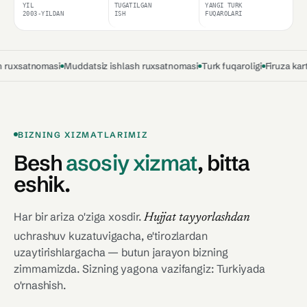
YIL
TUGATILGAN
YANGI TURK
2003-YILDAN
ISH
FUQAROLARI
tnomasi
Muddatsiz ishlash ruxsatnomasi
Turk fuqaroligi
Firuza karta
Oilav
BIZNING XIZMATLARIMIZ
Besh
asosiy xizmat
,
bitta
eshik.
Har bir ariza o'ziga xosdir.
Hujjat tayyorlashdan
uchrashuv kuzatuvigacha, e'tirozlardan
uzaytirishlargacha — butun jarayon bizning
zimmamizda. Sizning yagona vazifangiz: Turkiyada
o'rnashish.