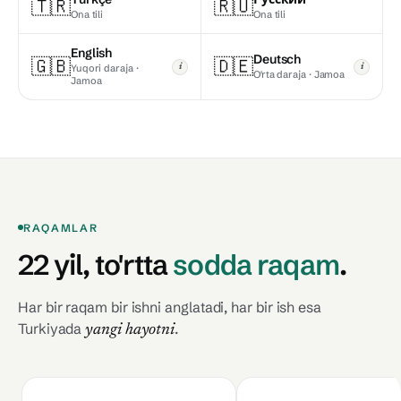
🇹🇷
🇷🇺
Ona tili
Ona tili
English
Deutsch
🇬🇧
🇩🇪
Yuqori daraja ·
i
i
O'rta daraja · Jamoa
Jamoa
RAQAMLAR
22 yil,
to'rtta
sodda raqam
.
Har bir raqam bir ishni anglatadi, har bir ish esa
Turkiyada
.
yangi hayotni