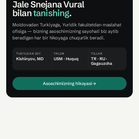
Jale Snejana Vural
bilan
tanishing
.
Moldovadan Turkiyaga, Yuridik fakultetdan maslahat
ofisiga — bizning asoschimizning sayohati biz aytib
beradigan har bir hikoyaga chuqurlik beradi.
TUG'ILGAN JOY
TA'LIM
TILLAR
Kishinyov, MD
USM · Huquq
TR · RU ·
Gagauzcha
Asoschimizning hikoyasi
→