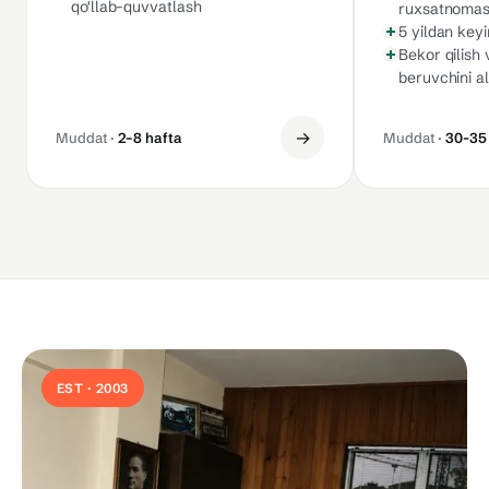
qo'llab-quvvatlash
ruxsatnomas
5 yildan keyi
Bekor qilish v
beruvchini a
→
Muddat ·
2–8 hafta
Muddat ·
30-35
EST · 2003