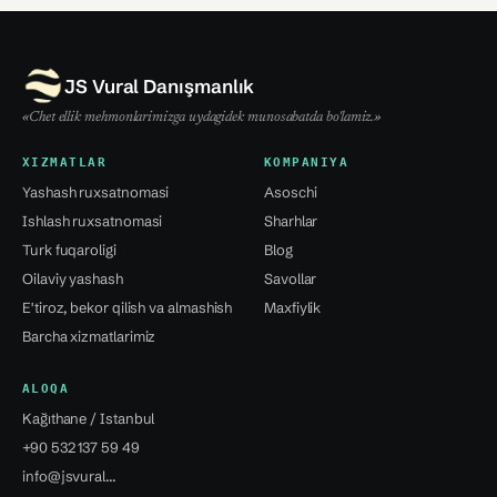
JS Vural Danışmanlık
«Chet ellik mehmonlarimizga uydagidek munosabatda bo'lamiz.»
XIZMATLAR
KOMPANIYA
Yashash ruxsatnomasi
Asoschi
Ishlash ruxsatnomasi
Sharhlar
Turk fuqaroligi
Blog
Oilaviy yashash
Savollar
E'tiroz, bekor qilish va almashish
Maxfiylik
Barcha xizmatlarimiz
ALOQA
Kağıthane / Istanbul
+90 532 137 59 49
info@jsvural...