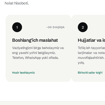
holat hisoboti.
1
2
~30 DAQIQA
Boshlang'ich maslahat
Hujjatlar va i
Vaziyatingizni birga baholaymiz va
To'liq ish tayyorla
eng yaxshi yo'lni belgilaymiz.
tarjimalar va nota
Telefon, WhatsApp yoki ofisda.
muvofiqlashtirish.
yo'q.
Hozir boshlaymiz
Birinchi safar to'g'ri