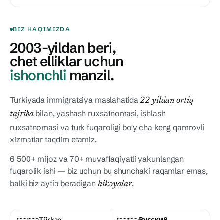
BIZ HAQIMIZDA
2003-yildan beri,
chet elliklar uchun
ishonchli
manzil.
Turkiyada immigratsiya maslahatida
22 yildan ortiq
bilan, yashash ruxsatnomasi, ishlash
tajriba
ruxsatnomasi va turk fuqaroligi bo'yicha keng qamrovli
xizmatlar taqdim etamiz.
6 500+ mijoz va 70+ muvaffaqiyatli yakunlangan
fuqarolik ishi — biz uchun bu shunchaki raqamlar emas,
balki biz aytib beradigan
.
hikoyalar
Türkçe
Русский