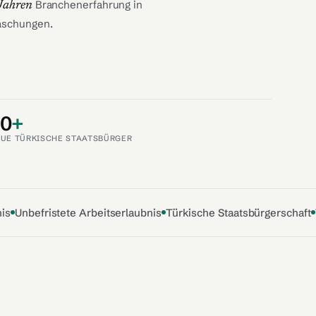
Branchenerfahrung in
Jahren
aschungen.
70
+
UE TÜRKISCHE STAATSBÜRGER
nis
Unbefristete Arbeitserlaubnis
Türkische Staatsbürgerschaft