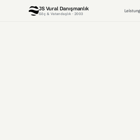
JS Vural Danışmanlık
Leistun
Göç & Vatandaşlık · 2003