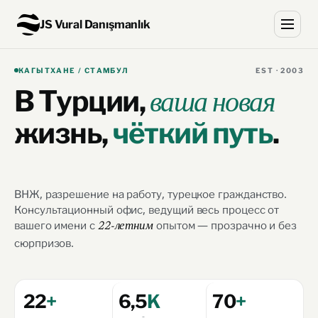
JS Vural Danışmanlık
КАГЫТХАНЕ / СТАМБУЛ
EST · 2003
В Турции,
ваша новая
жизнь,
чёткий путь
.
ВНЖ, разрешение на работу, турецкое гражданство.
Консультационный офис, ведущий весь процесс от
вашего имени с
опытом — прозрачно и без
22-летним
сюрпризов.
Джале Снежана Вурал
22 ГОДА
22
+
6,5
K
70
+