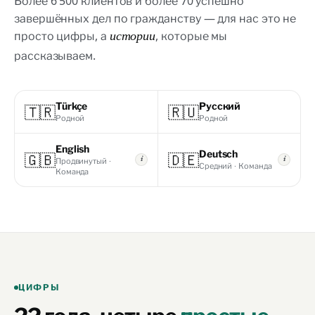
Более 6 500 клиентов и более 70 успешно
завершённых дел по гражданству — для нас это не
просто цифры, а
, которые мы
истории
рассказываем.
Türkçe
Русский
🇹🇷
🇷🇺
Родной
Родной
English
Deutsch
🇬🇧
🇩🇪
Продвинутый ·
i
i
Средний · Команда
Команда
ЦИФРЫ