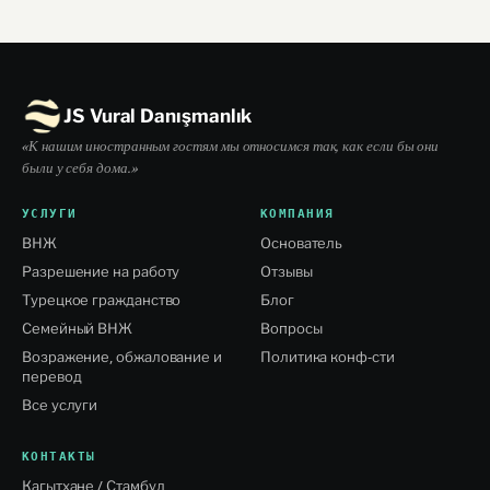
JS Vural Danışmanlık
«К нашим иностранным гостям мы относимся так, как если бы они
были у себя дома.»
УСЛУГИ
КОМПАНИЯ
ВНЖ
Основатель
Разрешение на работу
Отзывы
Турецкое гражданство
Блог
Семейный ВНЖ
Вопросы
Возражение, обжалование и
Политика конф-сти
перевод
Все услуги
КОНТАКТЫ
Кагытхане / Стамбул