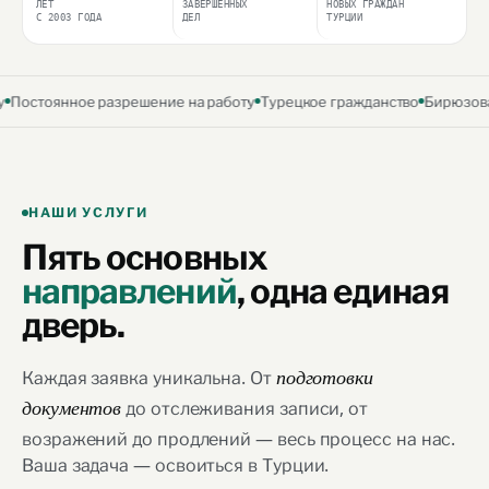
ЛЕТ
ЗАВЕРШЁННЫХ
НОВЫХ ГРАЖДАН
С 2003 ГОДА
ДЕЛ
ТУРЦИИ
оянное разрешение на работу
Турецкое гражданство
Бирюзовая кар
НАШИ УСЛУГИ
Пять основных
направлений
,
одна единая
дверь.
Каждая заявка уникальна. От
подготовки
до отслеживания записи, от
документов
возражений до продлений — весь процесс на нас.
Ваша задача — освоиться в Турции.