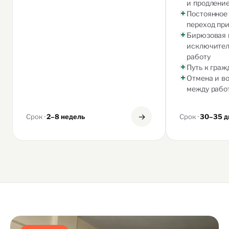
и продлени
Постоянное
переход пр
Бирюзовая 
исключител
работу
Путь к граж
Отмена и в
между рабо
→
Срок ·
Срок ·
2–8 недель
30–35 д