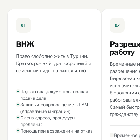
01
02
ВНЖ
Разреше
работу
Право свободно жить в Турции.
Краткосрочный, долгосрочный и
Временные и
семейный виды на жительство.
разрешения н
Бирюзовая к
исключитель
Подготовка документов, полная
бюрократия 
подача дела
работодателя
Запись и сопровождение в ГУМ
Самый быстр
(Управление миграции)
гражданству.
Смена адреса, процедуры
продления
Помощь при возражении на отказ
Временное 