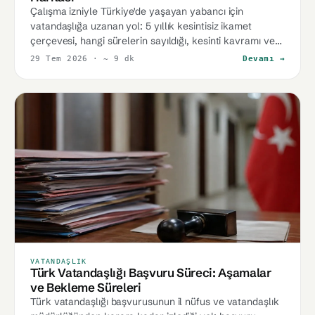
Çalışma izniyle Türkiye'de yaşayan yabancı için
vatandaşlığa uzanan yol: 5 yıllık kesintisiz ikamet
çerçevesi, hangi sürelerin sayıldığı, kesinti kavramı ve
planlamanın önemi.
29 Tem 2026
· ~ 9 dk
Devamı →
VATANDAŞLIK
Türk Vatandaşlığı Başvuru Süreci: Aşamalar
ve Bekleme Süreleri
Türk vatandaşlığı başvurusunun il nüfus ve vatandaşlık