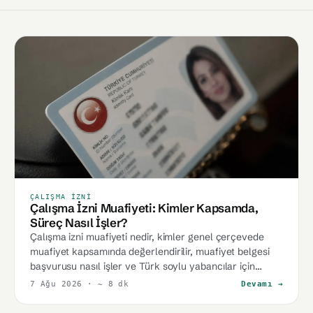
ÇALIŞMA İZNI
Çalışma İzni Muafiyeti: Kimler Kapsamda,
Süreç Nasıl İşler?
Çalışma izni muafiyeti nedir, kimler genel çerçevede
muafiyet kapsamında değerlendirilir, muafiyet belgesi
başvurusu nasıl işler ve Türk soylu yabancılar için
10476 sayılı karar ne değiştirdi?
7 Ağu 2026
· ~ 8 dk
Devamı →