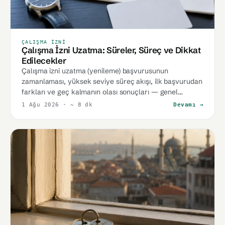
ÇALIŞMA İZNI
Çalışma İzni Uzatma: Süreler, Süreç ve Dikkat
Edilecekler
Çalışma izni uzatma (yenileme) başvurusunun
zamanlaması, yüksek seviye süreç akışı, ilk başvurudan
farkları ve geç kalmanın olası sonuçları — genel
çerçeve.
1 Ağu 2026
· ~ 8 dk
Devamı →