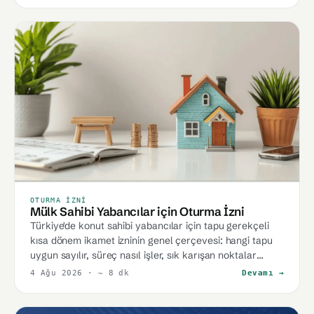
OTURMA İZNI
Mülk Sahibi Yabancılar için Oturma İzni
Türkiye'de konut sahibi yabancılar için tapu gerekçeli
kısa dönem ikamet izninin genel çerçevesi: hangi tapu
uygun sayılır, süreç nasıl işler, sık karışan noktalar
nelerdir.
4 Ağu 2026
· ~ 8 dk
Devamı →