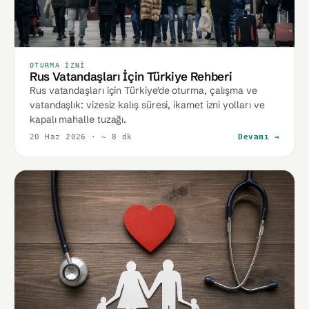
OTURMA İZNI
Rus Vatandaşları İçin Türkiye Rehberi
Rus vatandaşları için Türkiye'de oturma, çalışma ve
vatandaşlık: vizesiz kalış süresi, ikamet izni yolları ve
kapalı mahalle tuzağı.
20 Haz 2026
· ~ 8 dk
Devamı →