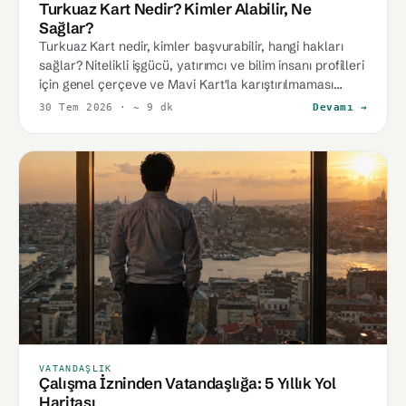
Turkuaz Kart Nedir? Kimler Alabilir, Ne
Sağlar?
Turkuaz Kart nedir, kimler başvurabilir, hangi hakları
sağlar? Nitelikli işgücü, yatırımcı ve bilim insanı profilleri
için genel çerçeve ve Mavi Kart'la karıştırılmaması
gereken noktalar.
30 Tem 2026
· ~ 9 dk
Devamı →
VATANDAŞLIK
Çalışma İzninden Vatandaşlığa: 5 Yıllık Yol
Haritası