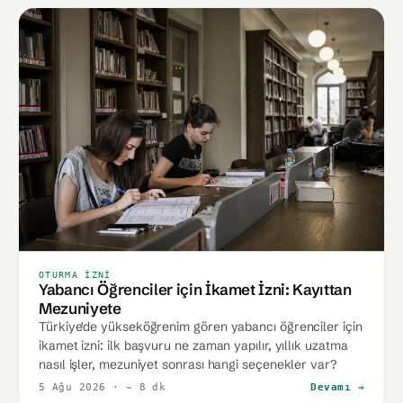
OTURMA İZNI
Yabancı Öğrenciler için İkamet İzni: Kayıttan
Mezuniyete
Türkiye'de yükseköğrenim gören yabancı öğrenciler için
ikamet izni: ilk başvuru ne zaman yapılır, yıllık uzatma
nasıl işler, mezuniyet sonrası hangi seçenekler var?
5 Ağu 2026
· ~ 8 dk
Devamı →