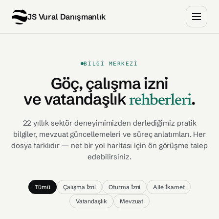
JS Vural Danışmanlık
BILGI MERKEZI
Göç, çalışma izni
ve vatandaşlık
.
rehberleri
22 yıllık sektör deneyimimizden derlediğimiz pratik
bilgiler, mevzuat güncellemeleri ve süreç anlatımları. Her
dosya farklıdır — net bir yol haritası için ön görüşme talep
edebilirsiniz.
Tümü
Çalışma İzni
Oturma İzni
Aile İkamet
Vatandaşlık
Mevzuat