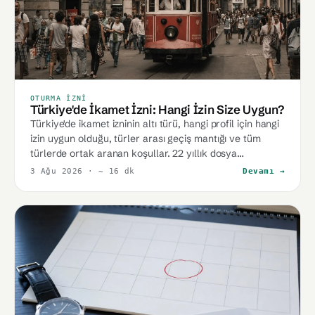
OTURMA İZNI
Türkiye'de İkamet İzni: Hangi İzin Size Uygun?
Türkiye'de ikamet izninin altı türü, hangi profil için hangi
izin uygun olduğu, türler arası geçiş mantığı ve tüm
türlerde ortak aranan koşullar. 22 yıllık dosya
deneyimiyle kapsamlı karar rehberi.
3 Ağu 2026
· ~ 16 dk
Devamı →