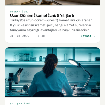
OTURMA İZNI
Uzun Dönem İkamet İzni: 8 Yıl Şartı
Türkiye'de uzun dönem (süresiz) ikamet izni için aranan
8 yıllık kesintisiz ikamet şartı, hangi ikamet sürelerinin
tam/yarım sayıldığı, avantajları ve başvuru sürecinin
genel akışı.
31 Tem 2026
· ~ 8 dk
Devamı →
ÇALIŞMA İZNI