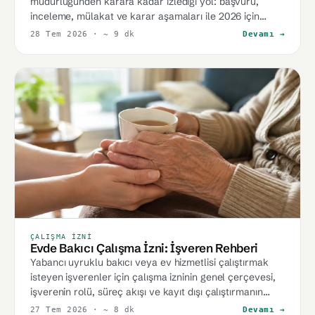
müdürlüğünden karara kadar izlediği yol: başvuru,
inceleme, mülakat ve karar aşamaları ile 2026 için
kabaca bekleme süreleri.
28 Tem 2026
· ~ 9 dk
Devamı →
ÇALIŞMA İZNI
Evde Bakıcı Çalışma İzni: İşveren Rehberi
Yabancı uyruklu bakıcı veya ev hizmetlisi çalıştırmak
isteyen işverenler için çalışma izninin genel çerçevesi,
işverenin rolü, süreç akışı ve kayıt dışı çalıştırmanın
riskleri.
27 Tem 2026
· ~ 8 dk
Devamı →