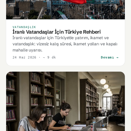
VATANDAŞLIK
İranlı Vatandaşlar İçin Türkiye Rehberi
İranlı vatandaşlar için Türkiye'de yatırım, ikamet ve
vatandaşlık: vizesiz kalış süresi, ikamet yolları ve kapalı
mahalle uyarısı.
24 Haz 2026
· ~ 9 dk
Devamı →