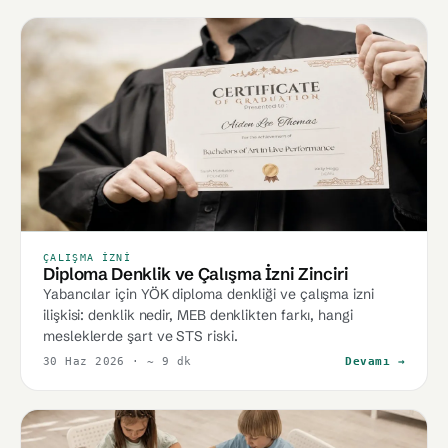
ÇALIŞMA İZNI
Diploma Denklik ve Çalışma İzni Zinciri
Yabancılar için YÖK diploma denkliği ve çalışma izni
ilişkisi: denklik nedir, MEB denklikten farkı, hangi
mesleklerde şart ve STS riski.
30 Haz 2026
· ~ 9 dk
Devamı →