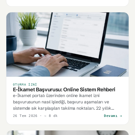
OTURMA İZNI
E-İkamet Başvurusu: Online Sistem Rehberi
e-İkamet portalı üzerinden online ikamet izni
başvurusunun nasıl işlediği, başvuru aşamaları ve
sistemde sık karşılaşılan takılma noktaları. 22 yıllık
dosya deneyiminden notlar.
26 Tem 2026
· ~ 8 dk
Devamı →