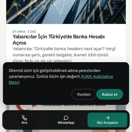
OTURMA İZNI
Yabancılar İçin Türkiye'de Banka Hesabı
Açma
Yabancılar Türkiye'de banka hesabını nasıl açar? Vergi
numarası şartı, gerekli belgeler, ikamet izinli-izinsiz
süreç farkı ve sık ret sebepleri.
16 Haz 2026
· ~ 7 dk
Devamı →
Sitemizi sizin için geliştirebilmek adına çerezlerden
yararlanıyoruz. İzniniz bizim için değerli.
KVKK Aydınlatma
Metni
Reddet
Kabul et
Ara
WhatsApp
Sizi Arayalım