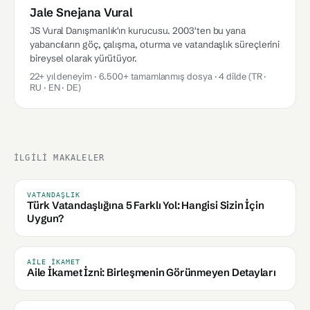
Jale Snejana Vural
JS Vural Danışmanlık'ın kurucusu. 2003'ten bu yana
yabancıların göç, çalışma, oturma ve vatandaşlık süreçlerini
bireysel olarak yürütüyor.
22+ yıl deneyim · 6.500+ tamamlanmış dosya · 4 dilde (TR ·
RU · EN · DE)
İLGILI MAKALELER
VATANDAŞLIK
Türk Vatandaşlığına 5 Farklı Yol: Hangisi Sizin İçin
Uygun?
AILE İKAMET
Aile İkamet İzni: Birleşmenin Görünmeyen Detayları