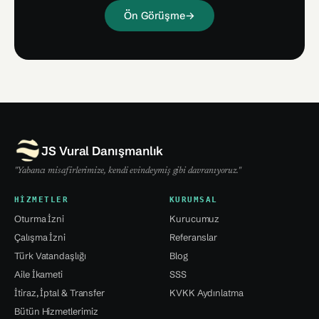
Ön Görüşme
→
JS Vural Danışmanlık
"Yabancı misafirlerimize, kendi evindeymiş gibi davranıyoruz."
HIZMETLER
KURUMSAL
Oturma İzni
Kurucumuz
Çalışma İzni
Referanslar
Türk Vatandaşlığı
Blog
Aile İkameti
SSS
İtiraz, İptal & Transfer
KVKK Aydınlatma
Bütün Hizmetlerimiz