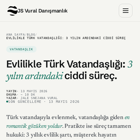
JS Vural Danışmanlık
ANA SAYFA
/
BLOG
/
EVLILIKLE TÜRK VATANDAŞLIĞI: 3 YILIN ARDINDAKI CIDDI SÜREÇ
VATANDAŞLIK
Evlilikle Türk Vatandaşlığı:
3
ciddi süreç.
yılın ardındaki
YAYIN
· 13 MAYIS 2026
OKUMA
· ~ 10 DK
YAZAR
· JALE SNEJANA VURAL
SON GÜNCELLEME · 13 MAYIS 2026
Türk vatandaşıyla evlenmek, vatandaşlığa giden
en
romantik gözüken yoldur
. Pratikte ise süreç tamamen
hukuki: 3 yıllık evlilik şartı, müşterek hayatın