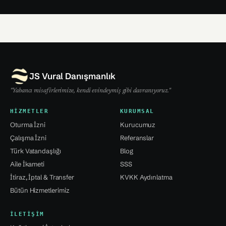
JS Vural Danışmanlık
"Yabancı misafirlerimize, kendi evindeymiş gibi davranıyoruz."
HIZMETLER
KURUMSAL
Oturma İzni
Kurucumuz
Çalışma İzni
Referanslar
Türk Vatandaşlığı
Blog
Aile İkameti
SSS
İtiraz, İptal & Transfer
KVKK Aydınlatma
Bütün Hizmetlerimiz
İLETIŞIM