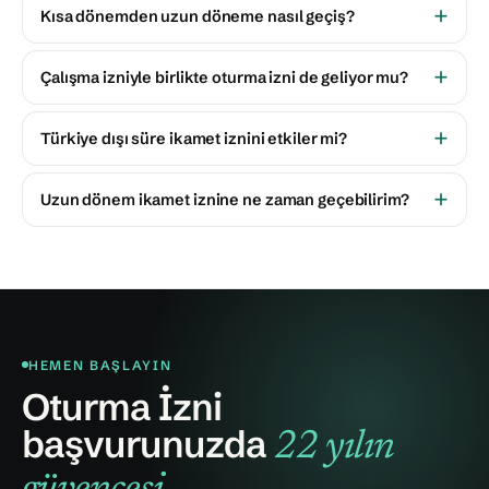
Kısa dönemden uzun döneme nasıl geçiş?
Çalışma izniyle birlikte oturma izni de geliyor mu?
Türkiye dışı süre ikamet iznini etkiler mi?
Uzun dönem ikamet iznine ne zaman geçebilirim?
HEMEN BAŞLAYIN
Oturma İzni
başvurunuzda
22 yılın
.