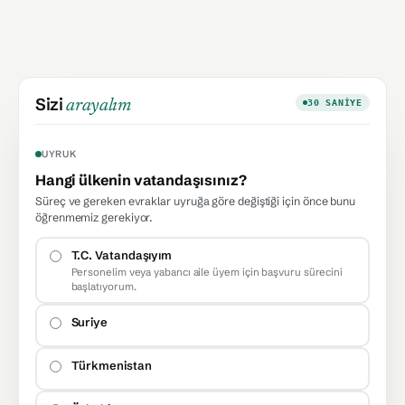
Sizi
arayalım
30 SANIYE
UYRUK
Hangi ülkenin vatandaşısınız?
Süreç ve gereken evraklar uyruğa göre değiştiği için önce bunu
öğrenmemiz gerekiyor.
T.C. Vatandaşıyım
Personelim veya yabancı aile üyem için başvuru sürecini
başlatıyorum.
Suriye
Türkmenistan