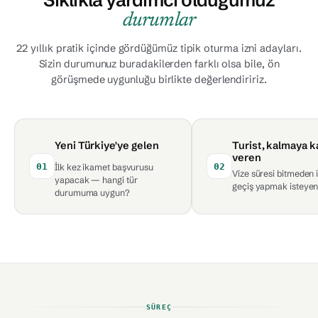
Sıklıkla yardımcı olduğumuz
durumlar
22 yıllık pratik içinde gördüğümüz tipik oturma izni adayları.
Sizin durumunuz buradakilerden farklı olsa bile, ön
görüşmede uygunluğu birlikte değerlendiririz.
Yeni Türkiye'ye gelen
Turist, kalmaya k
veren
01
02
İlk kez ikamet başvurusu
Vize süresi bitmeden
yapacak — hangi tür
geçiş yapmak isteyen
durumuma uygun?
SÜREÇ