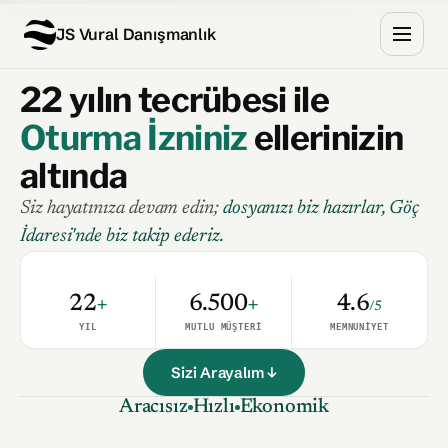
JS Vural Danışmanlık
22 yılın tecrübesi ile
Oturma İzniniz
ellerinizin
altında
Siz hayatınıza devam edin;
dosyanızı biz hazırlar, Göç
İdaresi'nde biz takip ederiz.
22
+
6.500
+
4.6
/5
YIL
MUTLU MÜŞTERI
MEMNUNIYET
Sizi Arayalım ↓
Aracısız
Hızlı
Ekonomik