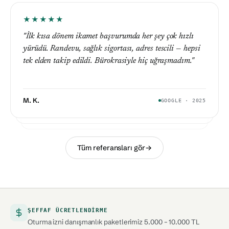
★★★★★
★★★★★
"İlk kısa dönem ikamet başvurumda her şey çok hızlı
★★★★★
"8 yılımı tamamlayıp uzun dönem ikamete geçişte yurt
yürüdü. Randevu, sağlık sigortası, adres tescili — hepsi
"Ailecek Türkiye'ye yerleşirken aile ikamet süreçlerimizi
dışı sürelerimin kanıtı en zor kısımdı. JS Vural ekibi
tek elden takip edildi. Bürokrasiyle hiç uğraşmadım."
onlara emanet ettik. Aracısız ve şeffaf çalışıyorlar."
her yılı belge belge bir araya getirdi, dosya eksiksiz
teslim edildi."
M. K.
GOOGLE · 2025
S. P.
GOOGLE · 2024
O. S.
GOOGLE · 2024
Tüm referansları gör
→
ŞEFFAF ÜCRETLENDIRME
Oturma izni danışmanlık paketlerimiz 5.000 – 10.000 TL