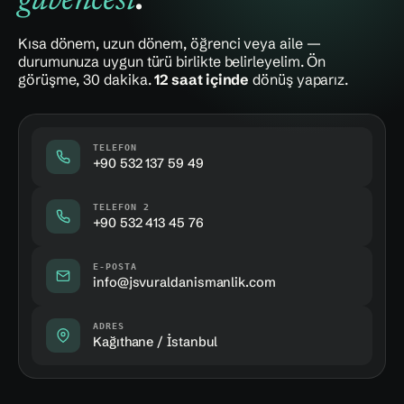
güvencesi
Kısa dönem, uzun dönem, öğrenci veya aile —
durumunuza uygun türü birlikte belirleyelim. Ön
görüşme, 30 dakika.
12 saat içinde
dönüş yaparız.
TELEFON
+90 532 137 59 49
TELEFON 2
+90 532 413 45 76
E-POSTA
info@jsvuraldanismanlik.com
ADRES
Kağıthane / İstanbul