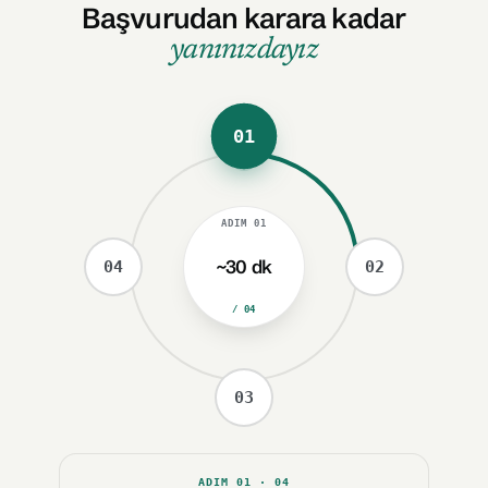
Başvurudan karara kadar
yanınızdayız
01
ADIM
01
~30 dk
04
02
/ 04
03
ADIM
01
· 04