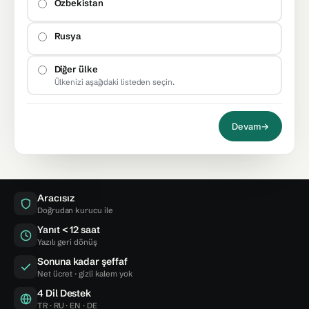
Özbekistan
Rusya
Diğer ülke
Ülkenizi aşağıdaki listeden seçin.
Devam
→
Aracısız
Doğrudan kurucu ile
Yanıt < 12 saat
Yazılı geri dönüş
Sonuna kadar şeffaf
Net ücret · gizli kalem yok
4 Dil Destek
TR · RU · EN · DE