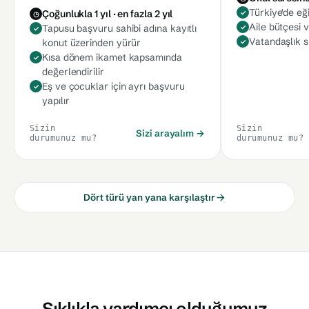
Türkiye'de eği
Çoğunlukla 1 yıl · en fazla 2 yıl
Aile bütçesi 
Tapusu başvuru sahibi adına kayıtlı
Vatandaşlık sü
konut üzerinden yürür
Kısa dönem ikamet kapsamında
değerlendirilir
Eş ve çocuklar için ayrı başvuru
yapılır
Sizin
Sizin
Sizi arayalım →
durumunuz mu?
durumunuz mu?
Dört türü yan yana karşılaştır