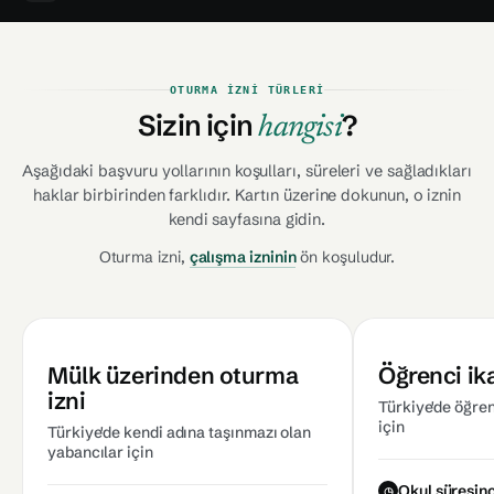
OTURMA İZNI TÜRLERI
Sizin için
?
hangisi
Aşağıdaki başvuru yollarının koşulları, süreleri ve sağladıkları
haklar birbirinden farklıdır. Kartın üzerine dokunun, o iznin
kendi sayfasına gidin.
Oturma izni,
çalışma izninin
ön koşuludur.
Mülk üzerinden oturma
Öğrenci ik
izni
Türkiye'de öğre
için
Türkiye'de kendi adına taşınmazı olan
yabancılar için
Okul süresin