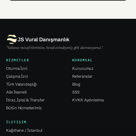
JS Vural Danışmanlık
"Yabancı misafirlerimize, kendi evindeymiş gibi davranıyoruz."
HIZMETLER
KURUMSAL
Oturma İzni
Kurucumuz
Çalışma İzni
Referanslar
Türk Vatandaşlığı
Blog
Aile İkameti
SSS
İtiraz, İptal & Transfer
KVKK Aydınlatma
Bütün Hizmetlerimiz
İLETIŞIM
Kağıthane / İstanbul