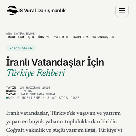
JS Vural Danışmanlık
ANA SAYFA
/
BLOG
/
İRANLILAR İÇIN TÜRKIYE: YATIRIM, İKAMET VE VATANDAŞLIK
VATANDAŞLIK
İranlı Vatandaşlar İçin
Türkiye Rehberi
YAYIN
· 24 HAZIRAN 2026
OKUMA
· ~ 9 DK
YAZAR
· JALE SNEJANA VURAL
SON GÜNCELLEME · 3 AĞUSTOS 2026
İranlı vatandaşlar, Türkiye'de yaşayan ve yatırım
yapan en büyük yabancı topluluklardan biridir.
Coğrafi yakınlık ve güçlü yatırım ilgisi, Türkiye'yi