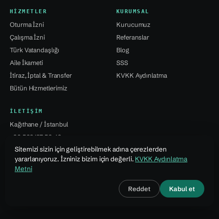
HIZMETLER
KURUMSAL
Oturma İzni
Kurucumuz
Çalışma İzni
Referanslar
Türk Vatandaşlığı
Blog
Aile İkameti
SSS
İtiraz, İptal & Transfer
KVKK Aydınlatma
Bütün Hizmetlerimiz
İLETIŞIM
Kağıthane / İstanbul
+90 532 137 59 49
Sitemizi sizin için geliştirebilmek adına çerezlerden
info@jsvural...
yararlanıyoruz. İzniniz bizim için değerli.
KVKK Aydınlatma
Metni
© 2026 Jale Snejana Vural Danışmanlık Hizmetleri Ltd. Şti.
Reddet
Kabul et
Tasarım · Özcan Vural