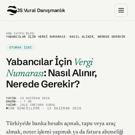
JS Vural Danışmanlık
ANA SAYFA
/
BLOG
/
YABANCILAR İÇIN VERGI NUMARASI: NASIL ALINIR, NEREDE GEREKIR
OTURMA İZNI
Yabancılar İçin
Vergi
:
Nasıl Alınır,
Numarası
Nerede Gerekir?
YAYIN
· 13 HAZIRAN 2026
OKUMA
· ~ 7 DK
YAZAR
· JALE SNEJANA VURAL
SON GÜNCELLEME · 13 HAZIRAN 2026
Türkiye'de banka hesabı açmak, tapu veya araç
almak, noter işlemi yapmak ya da fatura aboneliği