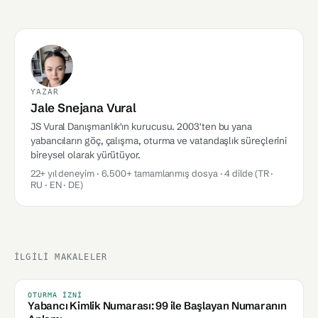
YAZAR
Jale Snejana Vural
JS Vural Danışmanlık'ın kurucusu. 2003'ten bu yana
yabancıların göç, çalışma, oturma ve vatandaşlık süreçlerini
bireysel olarak yürütüyor.
22+ yıl deneyim · 6.500+ tamamlanmış dosya · 4 dilde (TR ·
RU · EN · DE)
İLGILI MAKALELER
OTURMA İZNI
Yabancı Kimlik Numarası: 99 ile Başlayan Numaranın