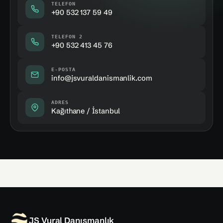
TELEFON
+90 532 137 59 49
TELEFON 2
+90 532 413 45 76
E-POSTA
info@jsvuraldanismanlik.com
ADRES
Kağıthane / İstanbul
JS Vural Danışmanlık