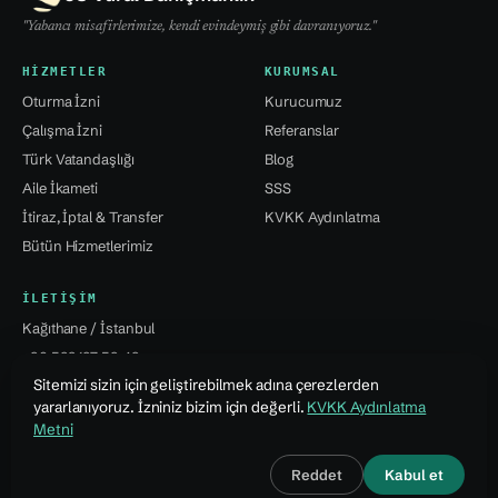
"Yabancı misafirlerimize, kendi evindeymiş gibi davranıyoruz."
HIZMETLER
KURUMSAL
Oturma İzni
Kurucumuz
Çalışma İzni
Referanslar
Türk Vatandaşlığı
Blog
Aile İkameti
SSS
İtiraz, İptal & Transfer
KVKK Aydınlatma
Bütün Hizmetlerimiz
İLETIŞIM
Kağıthane / İstanbul
+90 532 137 59 49
Sitemizi sizin için geliştirebilmek adına çerezlerden
info@jsvural...
yararlanıyoruz. İzniniz bizim için değerli.
KVKK Aydınlatma
Metni
© 2026 Jale Snejana Vural Danışmanlık Hizmetleri Ltd. Şti.
Reddet
Kabul et
Tasarım · Özcan Vural