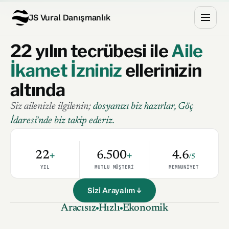
JS Vural Danışmanlık
22 yılın tecrübesi ile
Aile
İkamet İzniniz
ellerinizin
altında
Siz ailenizle ilgilenin;
dosyanızı biz hazırlar, Göç
İdaresi'nde biz takip ederiz.
22
+
6.500
+
4.6
/5
YIL
MUTLU MÜŞTERI
MEMNUNIYET
Sizi Arayalım ↓
Aracısız
Hızlı
Ekonomik