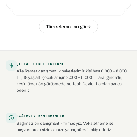
A. R.
GOOGLE · 2024
O. S.
GOOGLE · 2024
Tüm referansları gör
→
ŞEFFAF ÜCRETLENDIRME
Aile ikamet danışmanlık paketlerimiz kişi başı 6.000 – 8.000
TL, 18 yaş altı çocuklar için 3.000 – 5.000 TL aralığındadır;
kesin ücret ön görüşmede netleşir. Devlet harçları ayrıca
ödenir.
BAĞIMSIZ DANIŞMANLIK
Bağımsız bir danışmanlık firmasıyız. Vekaletname ile
başvurunuzu sizin adınıza yapar, süreci takip ederiz.