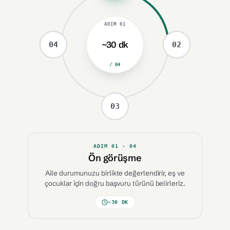
ADIM
01
~30 dk
04
02
/ 04
03
ADIM
01
· 04
Ön görüşme
Aile durumunuzu birlikte değerlendirir, eş ve
çocuklar için doğru başvuru türünü belirleriz.
~30 DK