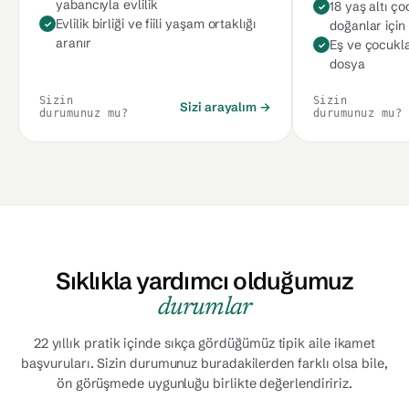
yabancıyla evlilik
18 yaş altı ç
Evlilik birliği ve fiili yaşam ortaklığı
doğanlar için
aranır
Eş ve çocukla
dosya
Sizin
Sizin
Sizi arayalım →
durumunuz mu?
durumunuz mu?
Sıklıkla yardımcı olduğumuz
durumlar
22 yıllık pratik içinde sıkça gördüğümüz tipik aile ikamet
başvuruları. Sizin durumunuz buradakilerden farklı olsa bile,
ön görüşmede uygunluğu birlikte değerlendiririz.