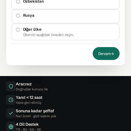
Özbekistan
Rusya
Diğer ülke
Ülkenizi aşağıdaki listeden seçin.
Devam
→
Aracısız
Doğrudan kurucu ile
Yanıt < 12 saat
Yazılı geri dönüş
Sonuna kadar şeffaf
Net ücret · gizli kalem yok
4 Dil Destek
TR · RU · EN · DE