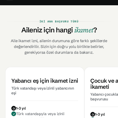
İKI ANA BAŞVURU TÜRÜ
Aileniz için hangi
?
ikamet
Aile ikamet izni, ailenin durumuna göre farklı şekillerde
değerlendirilir. Sizin için doğru yolu birlikte belirler,
gerekiyorsa özel durumlara da bakarız.
Yabancı eş için ikamet izni
Çocuk ve ai
ikameti
Türk vatandaşı veya izinli yabancının
eşi
Yabancı çocuklar
başvurusu
1–3 yıl
Türk vatandaşıyla veya izinli
1–3 yıl