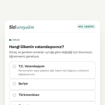
Sizi
arayalım
30 SANIYE
UYRUK
Hangi ülkenin vatandaşısınız?
Süreç ve gereken evraklar uyruğa göre değiştiği için önce bunu
öğrenmemiz gerekiyor.
T.C. Vatandaşıyım
Personelim veya yabancı aile üyem için başvuru sürecini
başlatıyorum.
Suriye
Türkmenistan