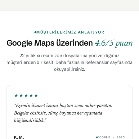
MÜŞTERILERIMIZ ANLATIYOR
Google Maps üzerinden
4.6/5 puan
22 yıllık sürecimizde dosyalarına yön verdiğimiz
müşterilerden bir kesit. Daha fazlasını Referanslar sayfasında
okuyabilirsiniz.
★★★★★
★★★★★
"Eşimin ikamet iznini baştan sona onlar yürüttü.
★★★★★
"İki çocuğumuzun ikamet başvurusunu tek seferde
Belgeler eksiksiz, süreç boyunca her aşamada
"Ailecek Türkiye'ye yerleşirken aile ikamet süreçlerimizi
sorunsuz hallettiler. Randevudan kart teslimine kadar
bilgilendirildik."
onlara emanet ettik. Aracısız ve şeffaf çalışıyorlar."
yanımızdaydılar."
K. M.
GOOGLE · 2025