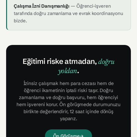
Çalışma İzni Danışmanlığı
— Öğrenci-işveren
tarafında doğru zamanlama ve evrak koordinasyonu
bizde.
Eğitimi riske atmadan,
doğru
.
yoldan
İzinsiz çalışmak hem para cezası hem de
öğrenci ikametinin iptali riski taşır. Doğru
zamanlama ve doğru başvuru, hem öğrenciyi
hem işvereni korur. Ön görüşmede durumunuzu
birlikte değerlendirir, 12 saat içinde dönüş
yaparız.
Ön Görüşme
→