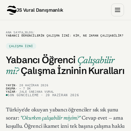
JS Vural Danışmanlık
ANA SAYFA
/
BLOG
/
YABANCI ÖĞRENCILERIN ÇALIŞMA İZNI: KIM, NE ZAMAN ÇALIŞABILIR?
ÇALIŞMA İZNI
Yabancı Öğrenci
Çalışabilir
Çalışma İzninin Kuralları
mi?
YAYIN
· 20 HAZIRAN 2026
OKUMA
· ~ 7 DK
YAZAR
· JALE SNEJANA VURAL
SON GÜNCELLEME · 20 HAZIRAN 2026
Türkiye'de okuyan yabancı öğrenciler sık sık şunu
sorar:
"Okurken çalışabilir miyim?"
Cevap evet — ama
koşullu. Öğrenci ikamet izni tek başına çalışma hakkı