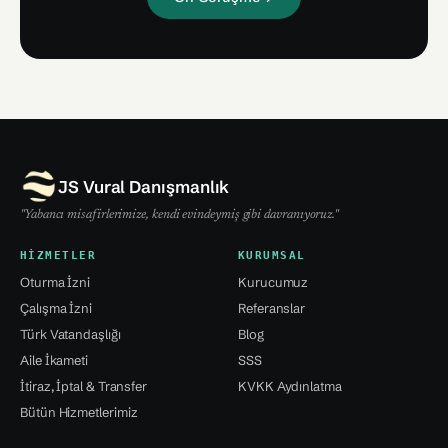
JS Vural Danışmanlık
"Yabancı misafirlerimize, kendi evindeymiş gibi davranıyoruz."
HIZMETLER
KURUMSAL
Oturma İzni
Kurucumuz
Çalışma İzni
Referanslar
Türk Vatandaşlığı
Blog
Aile İkameti
SSS
İtiraz, İptal & Transfer
KVKK Aydınlatma
Bütün Hizmetlerimiz