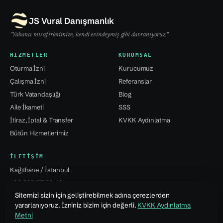
JS Vural Danışmanlık
"Yabancı misafirlerimize, kendi evindeymiş gibi davranıyoruz."
HIZMETLER
KURUMSAL
Oturma İzni
Kurucumuz
Çalışma İzni
Referanslar
Türk Vatandaşlığı
Blog
Aile İkameti
SSS
İtiraz, İptal & Transfer
KVKK Aydınlatma
Bütün Hizmetlerimiz
İLETIŞIM
Kağıthane / İstanbul
+90 532 137 59 49
Sitemizi sizin için geliştirebilmek adına çerezlerden
info@jsvural...
yararlanıyoruz. İzniniz bizim için değerli.
KVKK Aydınlatma
Metni