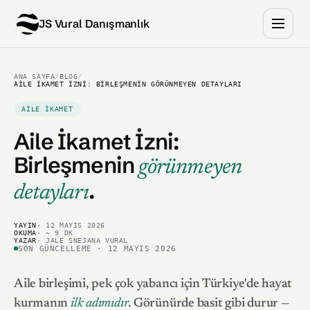
JS Vural Danışmanlık
ANA SAYFA
/
BLOG
/
AILE İKAMET İZNI: BIRLEŞMENIN GÖRÜNMEYEN DETAYLARI
AILE İKAMET
Aile İkamet İzni:
Birleşmenin
görünmeyen
.
detayları
YAYIN
· 12 MAYIS 2026
OKUMA
· ~ 9 DK
YAZAR
· JALE SNEJANA VURAL
SON GÜNCELLEME · 12 MAYIS 2026
Aile birleşimi, pek çok yabancı için Türkiye'de hayat
kurmanın
ilk adımıdır
. Görünürde basit gibi durur —