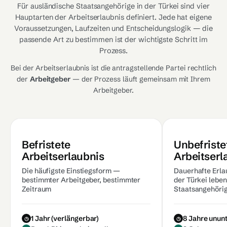
Für ausländische Staatsangehörige in der Türkei sind vier
Hauptarten der Arbeitserlaubnis definiert. Jede hat eigene
Voraussetzungen, Laufzeiten und Entscheidungslogik — die
passende Art zu bestimmen ist der wichtigste Schritt im
Prozess.
Bei der Arbeitserlaubnis ist die antragstellende Partei rechtlich
der
Arbeitgeber
— der Prozess läuft gemeinsam mit Ihrem
Arbeitgeber.
Befristete
Unbefriste
Arbeitserlaubnis
Arbeitserl
Die häufigste Einstiegsform —
Dauerhafte Erlau
bestimmter Arbeitgeber, bestimmter
der Türkei lebe
Zeitraum
Staatsangehöri
1 Jahr (verlängerbar)
8 Jahre unun