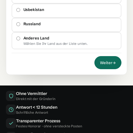
Usbekistan
Russland
Anderes Land
Wählen Sie Ihr Land aus der Liste unten.
Weiter
→
Ohne Vermittler
Direkt mit der Gründerin
Antwort < 12 Stunden
Schriftliche Antwort
Transparenter Prozess
Festes Honorar · ohne versteckte Posten