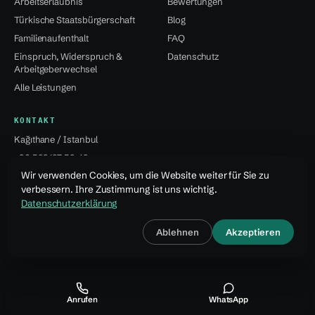
Arbeitserlaubnis
Bewertungen
Türkische Staatsbürgerschaft
Blog
Familienaufenthalt
FAQ
Einspruch, Widerspruch &
Datenschutz
Arbeitgeberwechsel
Alle Leistungen
KONTAKT
Kağıthane / Istanbul
+90 532 137 59 49
Wir verwenden Cookies, um die Website weiter für Sie zu
info@jsvural...
verbessern. Ihre Zustimmung ist uns wichtig.
Datenschutzerklärung
© 2026 Jale Snejana Vural Danışmanlık Hizmetleri Ltd. Şti.
Ablehnen
Akzeptieren
Design · Özcan Vural
Anrufen
WhatsApp