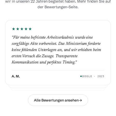
wir in unseren 22 Jahren begleitet haben. Mehr finden Sie auf
der Bewertungen-Seite.
★★★★★
★★★★★
"Für meine befristete Arbeitserlaubnis wurde eine
★★★★★
"Bei unserer ersten ausländischen Einstellung wussten
sorgfältige Akte vorbereitet. Das Ministerium forderte
"Meine Arbeitserlaubnis wurde abgelehnt; am 25. Tag
wir gar nichts. Die Kriterien wurden vorab geprüft, wir
keine fehlenden Unterlagen an, und wir erhielten beim
wandte ich mich an JS Vural. Sie bereiteten die
haben keine Akte umsonst eröffnet."
ersten Versuch die Zusage. Transparente
Widerspruchsakte mit den richtigen Gründen vor, und
Kommunikation und perfektes Timing."
die Erlaubnis wurde genehmigt."
A. M.
GOOGLE · 2025
B. A.
2026
M. K.
GOOGLE · 2025
Alle Bewertungen ansehen
→