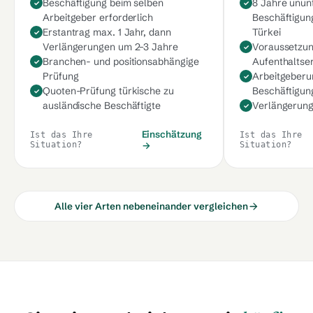
Beschäftigung beim selben
8 Jahre unun
Arbeitgeber erforderlich
Beschäftigun
Erstantrag max. 1 Jahr, dann
Türkei
Verlängerungen um 2–3 Jahre
Voraussetzung
Branchen- und positionsabhängige
Aufenthaltse
Prüfung
Arbeitgeberu
Quoten-Prüfung türkische zu
Beschäftigung
ausländische Beschäftigte
Verlängerung
Einschätzung
Ist das Ihre
Ist das Ihre
Situation?
→
Situation?
Alle vier Arten nebeneinander vergleichen