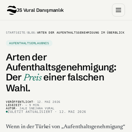
JS Vural Danışmanlık
STARTSEITE
/
BLOG
/
ARTEN DER AUFENTHALTSGENEHMIGUNG IM ÜBERBLICK
AUFENTHALTSERLAUBNIS
Arten der
Aufenthaltsgenehmigung:
Der
einer falschen
Preis
Wahl.
VERÖFFENTLICHT
· 12. MAI 2026
LESEZEIT
· ~ 9 MIN.
AUTOR
· JALE SNEJANA VURAL
ZULETZT AKTUALISIERT · 12. MAI 2026
Wenn in der Türkei von „Aufenthaltsgenehmigung“