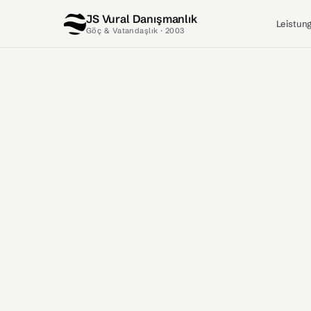
JS Vural Danışmanlık
Leistun
Göç & Vatandaşlık · 2003