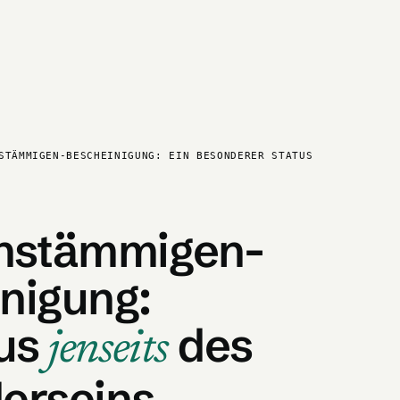
STÄMMIGEN-BESCHEINIGUNG: EIN BESONDERER STATUS
chstämmigen-
nigung:
tus
des
jenseits
erseins.