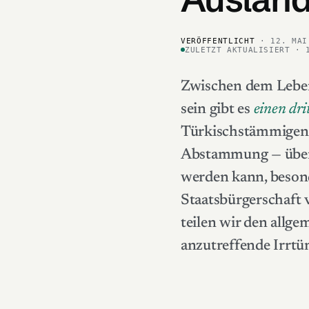
VERÖFFENTLICHT
· 12. MAI
ZULETZT AKTUALISIERT · 
Zwischen dem Leben
sein gibt es
einen dri
Türkischstämmigen-S
Abstammung — über 
werden kann, besond
Staatsbürgerschaft v
teilen wir den allg
anzutreffende Irrtü