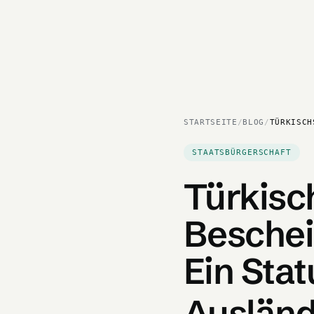
STARTSEITE
/
BLOG
/
TÜRKISCH
STAATSBÜRGERSCHAFT
Türkis
Beschei
Ein Sta
Ausländ