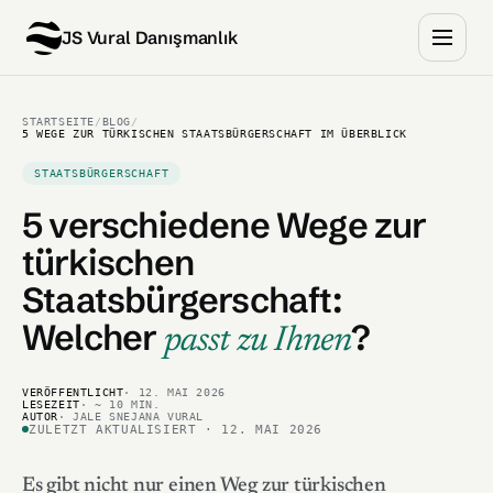
JS Vural Danışmanlık
STARTSEITE
/
BLOG
/
5 WEGE ZUR TÜRKISCHEN STAATSBÜRGERSCHAFT IM ÜBERBLICK
STAATSBÜRGERSCHAFT
5 verschiedene Wege zur
türkischen
Staatsbürgerschaft:
Welcher
?
passt zu Ihnen
VERÖFFENTLICHT
· 12. MAI 2026
LESEZEIT
· ~ 10 MIN.
AUTOR
· JALE SNEJANA VURAL
ZULETZT AKTUALISIERT · 12. MAI 2026
Es gibt nicht nur einen Weg zur türkischen