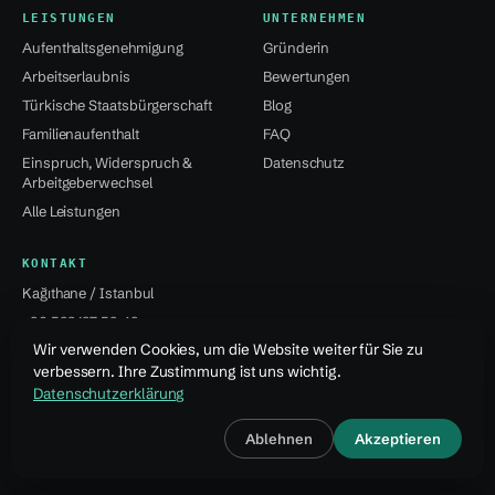
LEISTUNGEN
UNTERNEHMEN
Aufenthaltsgenehmigung
Gründerin
Arbeitserlaubnis
Bewertungen
Türkische Staatsbürgerschaft
Blog
Familienaufenthalt
FAQ
Einspruch, Widerspruch &
Datenschutz
Arbeitgeberwechsel
Alle Leistungen
KONTAKT
Kağıthane / Istanbul
+90 532 137 59 49
Wir verwenden Cookies, um die Website weiter für Sie zu
info@jsvural...
verbessern. Ihre Zustimmung ist uns wichtig.
Datenschutzerklärung
© 2026 Jale Snejana Vural Danışmanlık Hizmetleri Ltd. Şti.
Ablehnen
Akzeptieren
Design · Özcan Vural