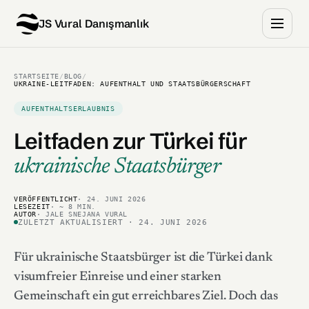
JS Vural Danışmanlık
STARTSEITE
/
BLOG
/
UKRAINE-LEITFADEN: AUFENTHALT UND STAATSBÜRGERSCHAFT
AUFENTHALTSERLAUBNIS
Leitfaden zur Türkei
für
ukrainische Staatsbürger
VERÖFFENTLICHT
· 24. JUNI 2026
LESEZEIT
· ~ 8 MIN.
AUTOR
· JALE SNEJANA VURAL
ZULETZT AKTUALISIERT · 24. JUNI 2026
Für ukrainische Staatsbürger ist die Türkei dank
visumfreier Einreise und einer starken
Gemeinschaft ein gut erreichbares Ziel. Doch das