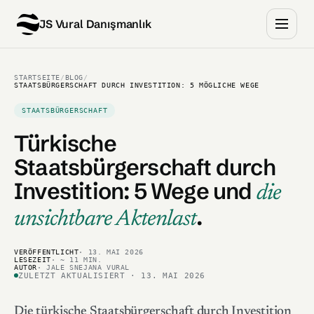
JS Vural Danışmanlık
STARTSEITE
/
BLOG
/
STAATSBÜRGERSCHAFT DURCH INVESTITION: 5 MÖGLICHE WEGE
STAATSBÜRGERSCHAFT
Türkische
Staatsbürgerschaft durch
Investition:
5 Wege und
die
.
unsichtbare Aktenlast
VERÖFFENTLICHT
· 13. MAI 2026
LESEZEIT
· ~ 11 MIN.
AUTOR
· JALE SNEJANA VURAL
ZULETZT AKTUALISIERT · 13. MAI 2026
Die türkische Staatsbürgerschaft durch Investition