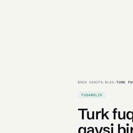
BOSH SAHIFA
/
BLOG
/
TURK FU
FUQAROLIK
Turk fuq
qaysi bi