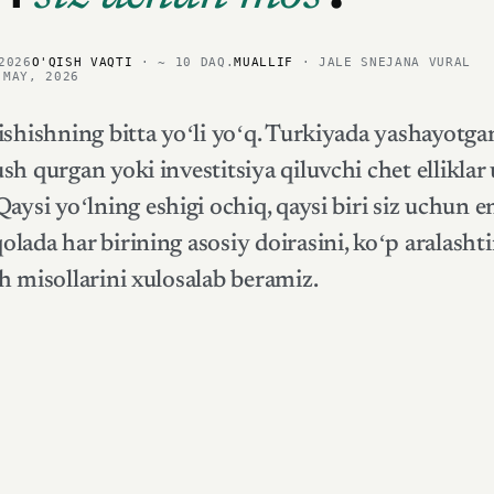
2026
O'QISH VAQTI
· ~ 10 DAQ.
MUALLIF
· JALE SNEJANA VURAL
-MAY, 2026
ishishning bitta yoʻli yoʻq. Turkiyada yashayotgan
sh qurgan yoki investitsiya qiluvchi chet ellikla
aysi yoʻlning eshigi ochiq, qaysi biri siz uchun e
lada har birining asosiy doirasini, koʻp aralashti
h misollarini xulosalab beramiz.