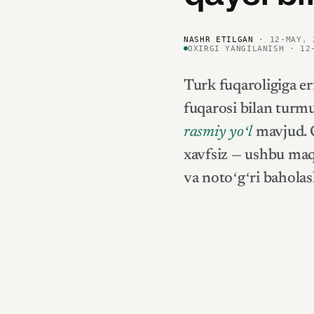
NASHR ETILGAN
· 12-MAY, 
OXIRGI YANGILANISH · 12
Turk fuqaroligiga er
fuqarosi bilan turmu
rasmiy yoʻl
mavjud. Q
xavfsiz — ushbu maqo
va notoʻgʻri baholas