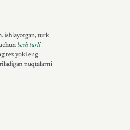
, ishlayotgan, turk
r uchun
besh turli
ng tez yoki eng
riladigan nuqtalarni