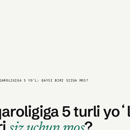
QAROLIGIGA 5 YOʻL: QAYSI BIRI SIZGA MOS?
aroligiga 5 turli yoʻl
ri
?
siz uchun mos