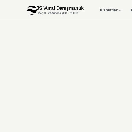
JS Vural Danışmanlık
Xizmatlar
B
Göç & Vatandaşlık · 2003