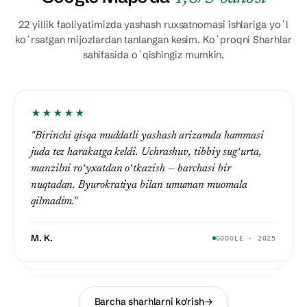
22 yillik faoliyatimizda yashash ruxsatnomasi ishlariga yoʻl
koʻrsatgan mijozlardan tanlangan kesim. Koʻproqni Sharhlar
sahifasida oʻqishingiz mumkin.
★★★★★
★★★★★
"Birinchi qisqa muddatli yashash arizamda hammasi
★★★★★
"Chet eldagi vaqtimni tasdiqlash 8 yildan keyin uzoq
juda tez harakatga keldi. Uchrashuv, tibbiy sugʻurta,
"Oilamiz bilan Turkiyaga koʻchib oʻtayotganda oilaviy
muddatli yashashga oʻtishdagi eng qiyin qism edi. JS
manzilni roʻyxatdan oʻtkazish — barchasi bir
yashash jarayonlarimizni ularga ishonib topshirdik.
Vural jamoasi har yilni hujjat-hujjatma jamladi; ish
nuqtadan. Byurokratiya bilan umuman muomala
Vositachisiz va shaffof ishlaydilar."
toʻliq topshirildi."
qilmadim."
M. K.
GOOGLE · 2025
S. P.
GOOGLE · 2024
O. S.
GOOGLE · 2024
Barcha sharhlarni ko'rish
→