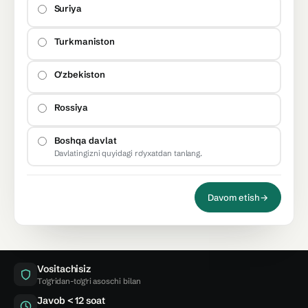
Suriya
Turkmaniston
O'zbekiston
Rossiya
Boshqa davlat
Davlatingizni quyidagi ro'yxatdan tanlang.
Davom etish
→
Vositachisiz
To'g'ridan-to'g'ri asoschi bilan
Javob < 12 soat