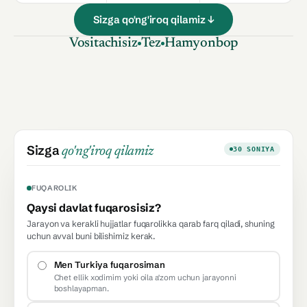
Sizga qo'ng'iroq qilamiz ↓
Vositachisiz
Tez
Hamyonbop
Sizga
qo'ng'iroq qilamiz
30 SONIYA
FUQAROLIK
Qaysi davlat fuqarosisiz?
Jarayon va kerakli hujjatlar fuqarolikka qarab farq qiladi, shuning
uchun avval buni bilishimiz kerak.
Men Turkiya fuqarosiman
Chet ellik xodimim yoki oila a'zom uchun jarayonni
boshlayapman.