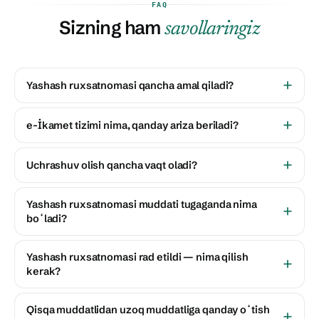
FAQ
Sizning ham
savollaringiz
Yashash ruxsatnomasi qancha amal qiladi?
e-İkamet tizimi nima, qanday ariza beriladi?
Uchrashuv olish qancha vaqt oladi?
Yashash ruxsatnomasi muddati tugaganda nima
boʻladi?
Yashash ruxsatnomasi rad etildi — nima qilish
kerak?
Qisqa muddatlidan uzoq muddatliga qanday oʻtish