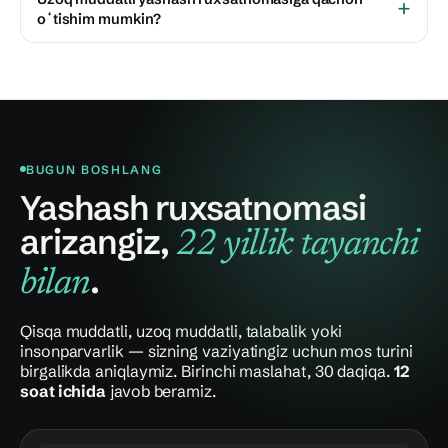
oʻtishim mumkin?
BUGUN BOSHLANG
Yashash ruxsatnomasi
arizangiz,
22 yillik tayanchi
.
bilan
Qisqa muddatli, uzoq muddatli, talabalik yoki
insonparvarlik — sizning vaziyatingiz uchun mos turini
birgalikda aniqlaymiz. Birinchi maslahat, 30 daqiqa.
12
soat ichida
javob beramiz.