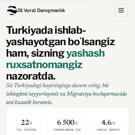
JS Vural Danışmanlık
Turkiyada ishlab-
yashayotgan boʻlsangiz
ham, sizning
yashash
ruxsatnomangiz
nazoratda.
Siz Turkiyadagi hayotingizga davom eting;
biz
ishingizni tayyorlaymiz va Migratsiya boshqarmasida
uni kuzatib boramiz.
22
+
6 500
+
4.6
/5
YIL TAJRIBA
YAKUNLANGAN ISH
GOOGLE BAHOSI