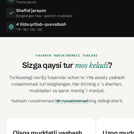
Yozma javob
Shaffof jarayon
Belgilangan haq · yashirin moddasiz
4 tilda qo'llab-quvvatlash
TR · RU · EN · DE
YASHASH RUXSATNOMASI TURLARI
Sizga qaysi tur
?
mos keladi
Turkiyadagi xorijiy fuqarolar uchun toʻrtta asosiy yashash
ruxsatnomasi turi belgilangan. Har birining oʻz shartlari,
muddatlari va qaror mantigʻi mavjud.
Yashash ruxsatnomasi
ish ruxsatnomasi
ning oldingi sharti.
Qisqa muddatli yashash
Uzoq mudd