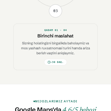
03
QADAM
01
· 04
Birinchi maslahat
Sizning holatingizni birgalikda baholaymiz va
mos yashash ruxsatnomasi turini hamda ariza
berish vaqtini aniqlaymiz.
~30 DAQ.
MIJOZLARIMIZ AYTADI
Google Maps'da
4,6/5 bahosi