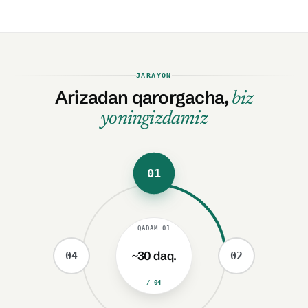
JARAYON
Arizadan qarorgacha,
biz
yoningizdamiz
01
QADAM
01
~30 daq.
04
02
/ 04