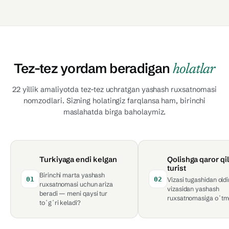
Tez-tez yordam beradigan
holatlar
22 yillik amaliyotda tez-tez uchratgan yashash ruxsatnomasi
nomzodlari. Sizning holatingiz farqlansa ham, birinchi
maslahatda birga baholaymiz.
Turkiyaga endi kelgan
Qolishga qaror qi
turist
Birinchi marta yashash
01
02
Vizasi tugashidan oldin
ruxsatnomasi uchun ariza
vizasidan yashash
beradi — meni qaysi tur
ruxsatnomasiga oʻtm
toʻgʻri keladi?