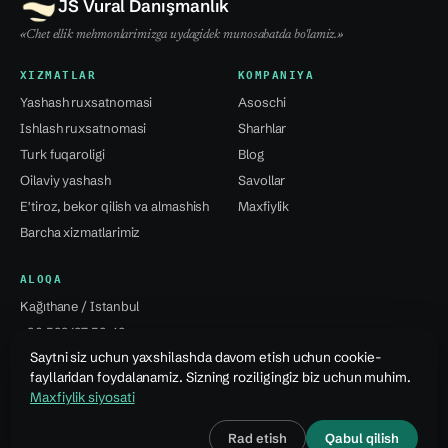
JS Vural Danışmanlık
«Chet ellik mehmonlarimizga uydagidek munosabatda bo'lamiz.»
XIZMATLAR
KOMPANIYA
Yashash ruxsatnomasi
Asoschi
Ishlash ruxsatnomasi
Sharhlar
Turk fuqaroligi
Blog
Oilaviy yashash
Savollar
E'tiroz, bekor qilish va almashish
Maxfiylik
Barcha xizmatlarimiz
ALOQA
Kağıthane / Istanbul
+90 532 137 59 49
Saytni siz uchun yaxshilashda davom etish uchun cookie-
info@jsvural...
fayllaridan foydalanamiz. Sizning roziligingiz biz uchun muhim.
Maxfiylik siyosati
© 2026 Jale Snejana Vural Danışmanlık Hizmetleri Ltd. Şti.
Rad etish
Qabul qilish
Dizayn · Özcan Vural