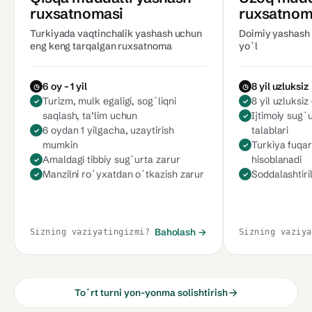
ruxsatnomasi
ruxsatnom
Turkiyada vaqtinchalik yashash uchun
Doimiy yashash 
eng keng tarqalgan ruxsatnoma
yoʻl
6 oy – 1 yil
8 yil uzluksiz
Turizm, mulk egaligi, sogʻliqni
8 yil uzluksi
saqlash, taʼlim uchun
Ijtimoiy sugʻ
6 oydan 1 yilgacha, uzaytirish
talablari
mumkin
Turkiya fuqar
Amaldagi tibbiy sugʻurta zarur
hisoblanadi
Manzilni roʻyxatdan oʻtkazish zarur
Soddalashtiri
Baholash →
Sizning vaziyatingizmi?
Sizning vaziya
Toʻrt turni yon-yonma solishtirish