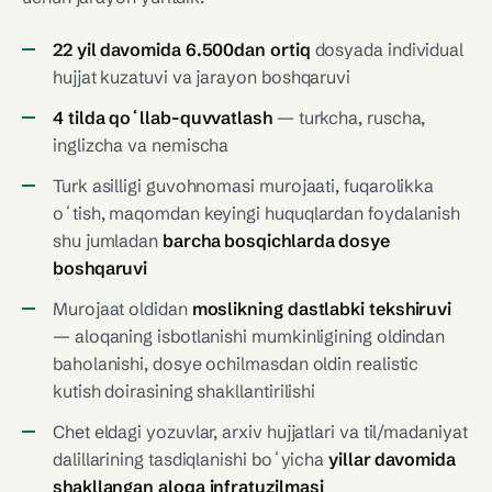
22 yil davomida 6.500dan ortiq
dosyada individual
hujjat kuzatuvi va jarayon boshqaruvi
4 tilda qoʻllab-quvvatlash
— turkcha, ruscha,
inglizcha va nemischa
Turk asilligi guvohnomasi murojaati, fuqarolikka
oʻtish, maqomdan keyingi huquqlardan foydalanish
shu jumladan
barcha bosqichlarda dosye
boshqaruvi
Murojaat oldidan
moslikning dastlabki tekshiruvi
— aloqaning isbotlanishi mumkinligining oldindan
baholanishi, dosye ochilmasdan oldin realistic
kutish doirasining shakllantirilishi
Chet eldagi yozuvlar, arxiv hujjatlari va til/madaniyat
dalillarining tasdiqlanishi boʻyicha
yillar davomida
shakllangan aloqa infratuzilmasi