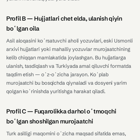
Profil B — Hujjatlari chet elda, ulanish qiyin
boʻlgan oila
Asil aloqasini koʻrsatuvchi aholi yozuvlari, eski Usmonli
arxivi hujjatlari yoki mahalliy yozuvlar murojaatchining
kelib chiqqan mamlakatida joylashgan. Bu hujjatlarga
ulanish, tasdiqlash va Turkiyada amal qiluvchi formatda
taqdim etish — oʻz-oʻzicha jarayon. Koʻplab
murojaatchi bu bosqichda qiynaladi va dosyeni yarim
qolgan koʻrinishda yuritishga harakat qiladi.
Profil C — Fuqarolikka darhol oʻtmoqchi
boʻlgan shoshilgan murojaatchi
Turk asilligi maqomini oʻzicha maqsad sifatida emas,