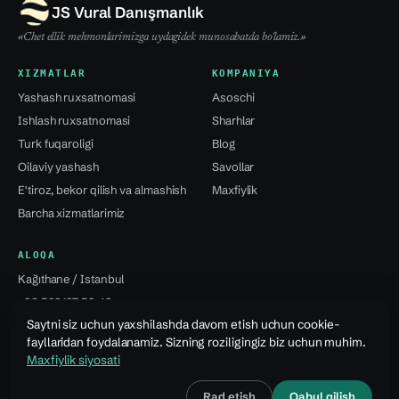
JS Vural Danışmanlık
«Chet ellik mehmonlarimizga uydagidek munosabatda bo'lamiz.»
XIZMATLAR
KOMPANIYA
Yashash ruxsatnomasi
Asoschi
Ishlash ruxsatnomasi
Sharhlar
Turk fuqaroligi
Blog
Oilaviy yashash
Savollar
E'tiroz, bekor qilish va almashish
Maxfiylik
Barcha xizmatlarimiz
ALOQA
Kağıthane / Istanbul
+90 532 137 59 49
Saytni siz uchun yaxshilashda davom etish uchun cookie-
info@jsvural...
fayllaridan foydalanamiz. Sizning roziligingiz biz uchun muhim.
Maxfiylik siyosati
© 2026 Jale Snejana Vural Danışmanlık Hizmetleri Ltd. Şti.
Rad etish
Qabul qilish