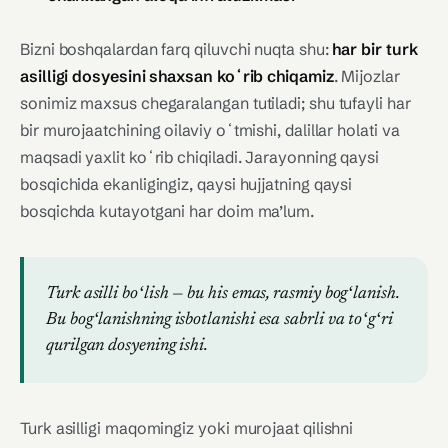
Bizni boshqalardan farq qiluvchi nuqta shu:
har bir turk
asilligi dosyesini shaxsan koʻrib chiqamiz
. Mijozlar
sonimiz maxsus chegaralangan tutiladi; shu tufayli har
bir murojaatchining oilaviy oʻtmishi, dalillar holati va
maqsadi yaxlit koʻrib chiqiladi. Jarayonning qaysi
bosqichida ekanligingiz, qaysi hujjatning qaysi
bosqichda kutayotgani har doim ma’lum.
Turk asilli boʻlish — bu his emas, rasmiy bogʻlanish.
Bu bogʻlanishning isbotlanishi esa sabrli va toʻgʻri
qurilgan dosyening ishi.
Turk asilligi maqomingiz yoki murojaat qilishni