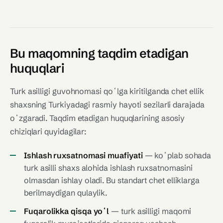
Bu maqomning taqdim etadigan
huquqlari
Turk asilligi guvohnomasi qoʻlga kiritilganda chet ellik
shaxsning Turkiyadagi rasmiy hayoti sezilarli darajada
oʻzgaradi. Taqdim etadigan huquqlarining asosiy
chiziqlari quyidagilar:
Ishlash ruxsatnomasi muafiyati
— koʻplab sohada
turk asilli shaxs alohida ishlash ruxsatnomasini
olmasdan ishlay oladi. Bu standart chet elliklarga
berilmaydigan qulaylik.
Fuqarolikka qisqa yoʻl
— turk asilligi maqomi