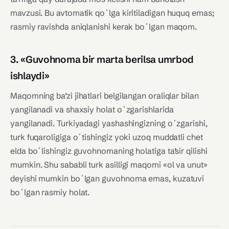
mavzusi. Bu avtomatik qoʻlga kiritiladigan huquq emas;
rasmiy ravishda aniqlanishi kerak boʻlgan maqom.
3. «Guvohnoma bir marta berilsa umrbod
ishlaydi»
Maqomning ba’zi jihatlari belgilangan oraliqlar bilan
yangilanadi va shaxsiy holat oʻzgarishlarida
yangilanadi. Turkiyadagi yashashingizning oʻzgarishi,
turk fuqaroligiga oʻtishingiz yoki uzoq muddatli chet
elda boʻlishingiz guvohnomaning holatiga ta’sir qilishi
mumkin. Shu sababli turk asilligi maqomi «ol va unut»
deyishi mumkin boʻlgan guvohnoma emas, kuzatuvi
boʻlgan rasmiy holat.