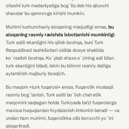
oilasini turk madaniyatiga bogʻliq deb his qiluvchi
shaxslar bu qamrovga kirishi mumkin.
Muhimi tushunchaviy aloqaning mavjudligi emas,
bu
aloqaning rasmiy ravishda isbotlanishi mumkinligi
.
Turk asilli ekanligini his qilish boshqa, buni Turk
Respublikasi tashkilotlari oldida dosye shaklida
koʻrsatish boshqa. Koʻplab shaxs oʻzining asli bilan
turk ekanligini biladi, lekin bu bilimni rasmiy dalilga
aylantirish majburiy bosqich.
Bu maqom «turk fuqarosi» emas. Fuqarolik mustaqil
rasmiy bogʻlanish. Turk asilli boʻlish chet ellik
maqomini saqlagan holda Turkiyada ba’zi fuqarolarga
maxsus huquqlardan foydalanish imkonini beradi — va
undan ham muhimi, fuqarolikka olib boruvchi yoʻlni
qisqartiradi.