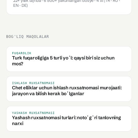
22+ yillik tajriba · 6 500+ yakunlangan dosye · 4 til (TR · RU ·
EN · DE)
BOG'LIQ MAQOLALAR
FUQAROLIK
Turk fuqaroligiga 5 turli yoʻl: qaysi biri siz uchun
mos?
ISHLASH RUXSATNOMASI
Chet elliklar uchun ishlash ruxsatnomasi murojaati:
jarayon va bilish kerak boʻlganlar
YASHASH RUXSATNOMASI
Yashash ruxsatnomasi turlari: notoʻgʻri tanlovning
narxi