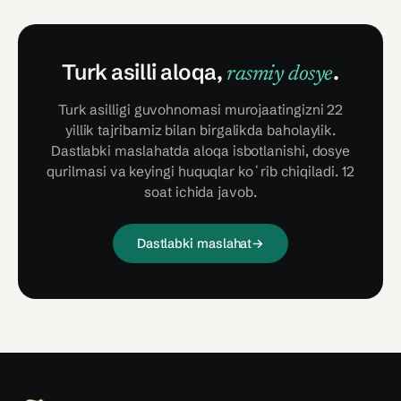
Turk asilli aloqa,
.
rasmiy dosye
Turk asilligi guvohnomasi murojaatingizni 22
yillik tajribamiz bilan birgalikda baholaylik.
Dastlabki maslahatda aloqa isbotlanishi, dosye
qurilmasi va keyingi huquqlar koʻrib chiqiladi. 12
soat ichida javob.
Dastlabki maslahat
→