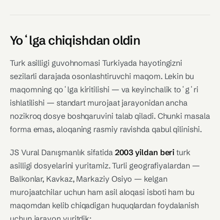
Yoʻlga chiqishdan oldin
Turk asilligi guvohnomasi Turkiyada hayotingizni
sezilarli darajada osonlashtiruvchi maqom. Lekin bu
maqomning qoʻlga kiritilishi — va keyinchalik toʻgʻri
ishlatilishi — standart murojaat jarayonidan ancha
nozikroq dosye boshqaruvini talab qiladi. Chunki masala
forma emas, aloqaning rasmiy ravishda qabul qilinishi.
JS Vural Danışmanlık sifatida
2003 yildan beri
turk
asilligi dosyelarini yuritamiz. Turli geografiyalardan —
Balkonlar, Kavkaz, Markaziy Osiyo — kelgan
murojaatchilar uchun ham asil aloqasi isboti ham bu
maqomdan kelib chiqadigan huquqlardan foydalanish
uchun jarayon yuritdik: