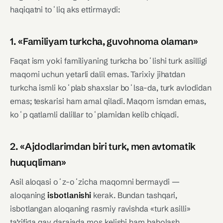
haqiqatni toʻliq aks ettirmaydi:
1. «Familiyam turkcha, guvohnoma olaman»
Faqat ism yoki familiyaning turkcha boʻlishi turk asilligi
maqomi uchun yetarli dalil emas. Tarixiy jihatdan
turkcha ismli koʻplab shaxslar boʻlsa-da, turk avlodidan
emas; teskarisi ham amal qiladi. Maqom ismdan emas,
koʻp qatlamli dalillar toʻplamidan kelib chiqadi.
2. «Ajdodlarimdan biri turk, men avtomatik
huquqliman»
Asil aloqasi oʻz-oʻzicha maqomni bermaydi —
aloqaning
isbotlanishi
kerak. Bundan tashqari,
isbotlangan aloqaning rasmiy ravishda «turk asilli»
ta’rifiga qay darajada mos kelishi ham baholash