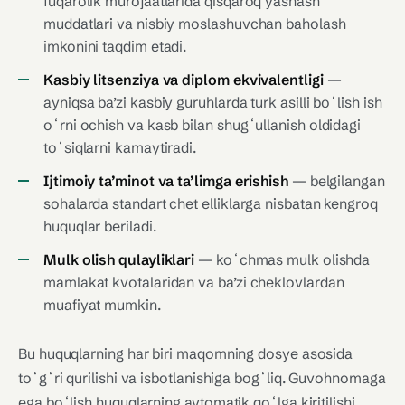
fuqarolik murojaatlarida qisqaroq yashash
muddatlari va nisbiy moslashuvchan baholash
imkonini taqdim etadi.
Kasbiy litsenziya va diplom ekvivalentligi
—
ayniqsa ba’zi kasbiy guruhlarda turk asilli boʻlish ish
oʻrni ochish va kasb bilan shugʻullanish oldidagi
toʻsiqlarni kamaytiradi.
Ijtimoiy ta’minot va ta’limga erishish
— belgilangan
sohalarda standart chet elliklarga nisbatan kengroq
huquqlar beriladi.
Mulk olish qulayliklari
— koʻchmas mulk olishda
mamlakat kvotalaridan va ba’zi cheklovlardan
muafiyat mumkin.
Bu huquqlarning har biri maqomning dosye asosida
toʻgʻri qurilishi va isbotlanishiga bogʻliq. Guvohnomaga
ega boʻlish huquqlarning avtomatik qoʻlga kiritilishi