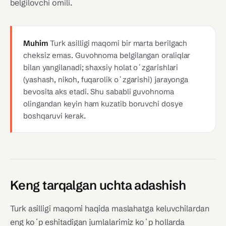
belgilovchi omili.
Muhim
Turk asilligi maqomi bir marta berilgach
cheksiz emas. Guvohnoma belgilangan oraliqlar
bilan yangilanadi; shaxsiy holat oʻzgarishlari
(yashash, nikoh, fuqarolik oʻzgarishi) jarayonga
bevosita aks etadi. Shu sababli guvohnoma
olingandan keyin ham kuzatib boruvchi dosye
boshqaruvi kerak.
Keng tarqalgan uchta adashish
Turk asilligi maqomi haqida maslahatga keluvchilardan
eng koʻp eshitadigan jumlalarimiz koʻp hollarda