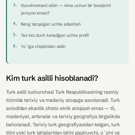
Guvohnomani olish — nima uchun bir bosqichli
jarayon emas?
Keng tarqalgan uchta adashish
Tez-tez duch keladigan uchta profil
Yoʻlga chiqishdan oldin
Kim turk asilli hisoblanadi?
Turk asilli tushunchasi Turk Respublikasining rasmiy
tizimida tarixiy va madaniy aloqaga asoslanadi. Turk
avlodidan ekanlik chisto etnik aniqlash emas — til,
madaniyat, an’analar va tarixiy geografiya birgalikda
baholanadi. Tarixiy turk geografiyasidan kelgan, turk
tilini yoki turk lahjalaridan birini gapiruvchi, oʻzini va