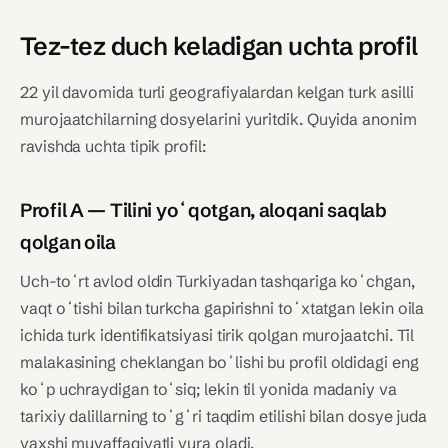
Tez-tez duch keladigan uchta profil
22 yil davomida turli geografiyalardan kelgan turk asilli
murojaatchilarning dosyelarini yuritdik. Quyida anonim
ravishda uchta tipik profil:
Profil A — Tilini yoʻqotgan, aloqani saqlab
qolgan oila
Uch-toʻrt avlod oldin Turkiyadan tashqariga koʻchgan,
vaqt oʻtishi bilan turkcha gapirishni toʻxtatgan lekin oila
ichida turk identifikatsiyasi tirik qolgan murojaatchi. Til
malakasining cheklangan boʻlishi bu profil oldidagi eng
koʻp uchraydigan toʻsiq; lekin til yonida madaniy va
tarixiy dalillarning toʻgʻri taqdim etilishi bilan dosye juda
yaxshi muvaffaqiyatli yura oladi.