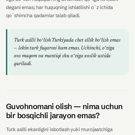
degani emas; har huquqning ishlatilishi oʻz ichida
qoʻshimcha qadamlar talab qiladi.
Turk asilli boʻlish Turkiyada chet ellik boʻlish emas
— lekin turk fuqarosi ham emas. Uchinchi, oʻziga
xos maqom va mantiqi shu oʻziga xoslik ustida
quriladi.
Guvohnomani olish — nima uchun
bir bosqichli jarayon emas?
Turk asilli ekanligini isbotlash yuki murojaatchiga