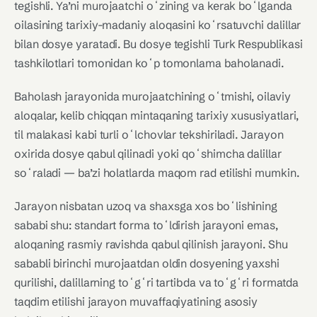
tegishli. Ya’ni murojaatchi oʻzining va kerak boʻlganda
oilasining tarixiy-madaniy aloqasini koʻrsatuvchi dalillar
bilan dosye yaratadi. Bu dosye tegishli Turk Respublikasi
tashkilotlari tomonidan koʻp tomonlama baholanadi.
Baholash jarayonida murojaatchining oʻtmishi, oilaviy
aloqalar, kelib chiqqan mintaqaning tarixiy xususiyatlari,
til malakasi kabi turli oʻlchovlar tekshiriladi. Jarayon
oxirida dosye qabul qilinadi yoki qoʻshimcha dalillar
soʻraladi — ba’zi holatlarda maqom rad etilishi mumkin.
Jarayon nisbatan uzoq va shaxsga xos boʻlishining
sababi shu: standart forma toʻldirish jarayoni emas,
aloqaning rasmiy ravishda qabul qilinish jarayoni. Shu
sababli birinchi murojaatdan oldin dosyening yaxshi
qurilishi, dalillarning toʻgʻri tartibda va toʻgʻri formatda
taqdim etilishi jarayon muvaffaqiyatining asosiy