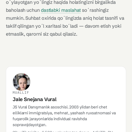
oʻylayotgan yoʻlingiz haqida holatingizni birgalikda
baholash uchun
dastlabki maslahat
soʻrashingiz
mumkin. Suhbat oxirida qoʻlingizda aniq holat tasnifi va
taklif qilingan yoʻl xaritasi boʻladi — davom etish yoki
etmaslik, qarorni siz qabul qilasiz.
MUALLIF
Jale Snejana Vural
JS Vural Danışmanlık asoschisi. 2003 yildan beri chet
elliklarni immigratsiya, mehnat, yashash ruxsatnomasi va
fuqarolik jarayonlarida individual ravishda
sopravojdayotgan.