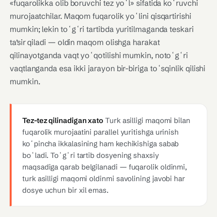
«fuqarolikka olib boruvchi tez yoʻl» sifatida koʻruvchi
murojaatchilar. Maqom fuqarolik yoʻlini qisqartirishi
mumkin; lekin toʻgʻri tartibda yuritilmaganda teskari
ta’sir qiladi — oldin maqom olishga harakat
qilinayotganda vaqt yoʻqotilishi mumkin, notoʻgʻri
vaqtlanganda esa ikki jarayon bir-biriga toʻsqinlik qilishi
mumkin.
Tez-tez qilinadigan xato
Turk asilligi maqomi bilan
fuqarolik murojaatini parallel yuritishga urinish
koʻpincha ikkalasining ham kechikishiga sabab
boʻladi. Toʻgʻri tartib dosyening shaxsiy
maqsadiga qarab belgilanadi — fuqarolik oldinmi,
turk asilligi maqomi oldinmi savolining javobi har
dosye uchun bir xil emas.