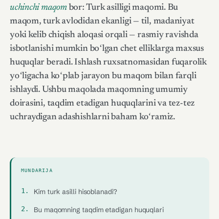
uchinchi maqom
bor: Turk asilligi maqomi. Bu
maqom, turk avlodidan ekanligi — til, madaniyat
yoki kelib chiqish aloqasi orqali — rasmiy ravishda
isbotlanishi mumkin boʻlgan chet elliklarga maxsus
huquqlar beradi. Ishlash ruxsatnomasidan fuqarolik
yoʻligacha koʻplab jarayon bu maqom bilan farqli
ishlaydi. Ushbu maqolada maqomning umumiy
doirasini, taqdim etadigan huquqlarini va tez-tez
uchraydigan adashishlarni baham koʻramiz.
MUNDARIJA
Kim turk asilli hisoblanadi?
Bu maqomning taqdim etadigan huquqlari