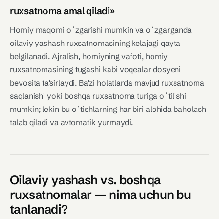
ruxsatnoma amal qiladi»
Homiy maqomi oʻzgarishi mumkin va oʻzgarganda
oilaviy yashash ruxsatnomasining kelajagi qayta
belgilanadi. Ajralish, homiyning vafoti, homiy
ruxsatnomasining tugashi kabi voqealar dosyeni
bevosita ta’sirlaydi. Ba’zi holatlarda mavjud ruxsatnoma
saqlanishi yoki boshqa ruxsatnoma turiga oʻtilishi
mumkin; lekin bu oʻtishlarning har biri alohida baholash
talab qiladi va avtomatik yurmaydi.
Oilaviy yashash vs. boshqa
ruxsatnomalar — nima uchun bu
tanlanadi?