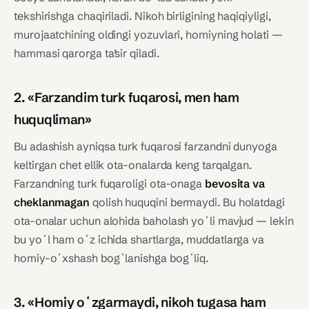
tekshirishga chaqiriladi. Nikoh birligining haqiqiyligi,
murojaatchining oldingi yozuvlari, homiyning holati —
hammasi qarorga ta’sir qiladi.
2. «Farzandim turk fuqarosi, men ham
huquqliman»
Bu adashish ayniqsa turk fuqarosi farzandni dunyoga
keltirgan chet ellik ota-onalarda keng tarqalgan.
Farzandning turk fuqaroligi ota-onaga
bevosita va
cheklanmagan
qolish huquqini bermaydi. Bu holatdagi
ota-onalar uchun alohida baholash yoʻli mavjud — lekin
bu yoʻl ham oʻz ichida shartlarga, muddatlarga va
homiy-oʻxshash bogʻlanishga bogʻliq.
3. «Homiy oʻzgarmaydi, nikoh tugasa ham