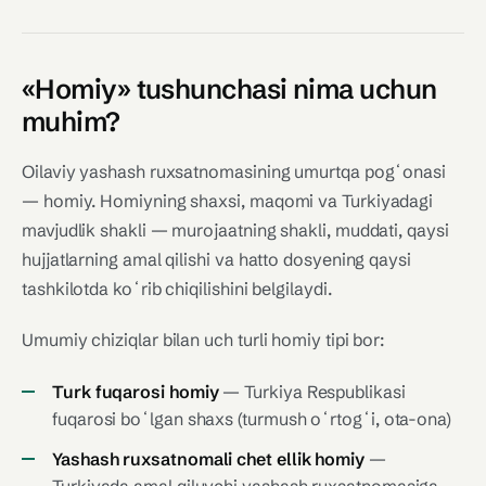
«Homiy» tushunchasi nima uchun
muhim?
Oilaviy yashash ruxsatnomasining umurtqa pogʻonasi
— homiy. Homiyning shaxsi, maqomi va Turkiyadagi
mavjudlik shakli — murojaatning shakli, muddati, qaysi
hujjatlarning amal qilishi va hatto dosyening qaysi
tashkilotda koʻrib chiqilishini belgilaydi.
Umumiy chiziqlar bilan uch turli homiy tipi bor:
Turk fuqarosi homiy
— Turkiya Respublikasi
fuqarosi boʻlgan shaxs (turmush oʻrtogʻi, ota-ona)
Yashash ruxsatnomali chet ellik homiy
—