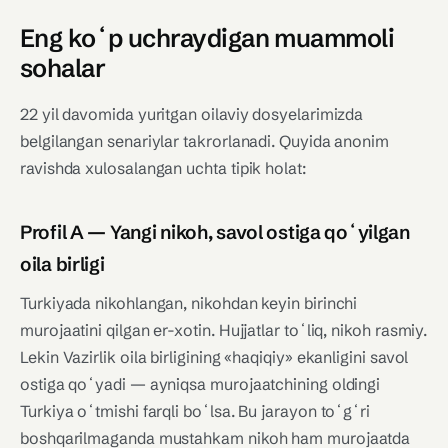
Eng koʻp uchraydigan muammoli
sohalar
22 yil davomida yuritgan oilaviy dosyelarimizda
belgilangan senariylar takrorlanadi. Quyida anonim
ravishda xulosalangan uchta tipik holat:
Profil A — Yangi nikoh, savol ostiga qoʻyilgan
oila birligi
Turkiyada nikohlangan, nikohdan keyin birinchi
murojaatini qilgan er-xotin. Hujjatlar toʻliq, nikoh rasmiy.
Lekin Vazirlik oila birligining «haqiqiy» ekanligini savol
ostiga qoʻyadi — ayniqsa murojaatchining oldingi
Turkiya oʻtmishi farqli boʻlsa. Bu jarayon toʻgʻri
boshqarilmaganda mustahkam nikoh ham murojaatda