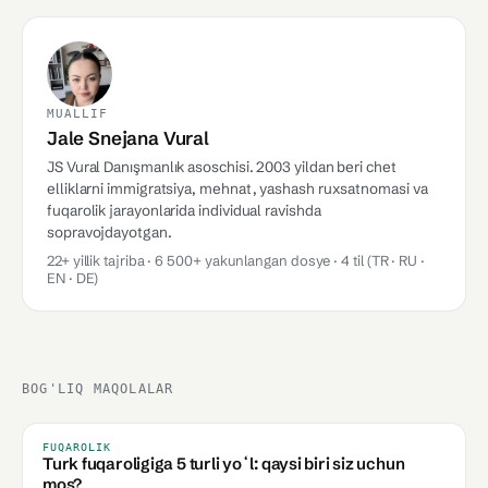
MUALLIF
Jale Snejana Vural
JS Vural Danışmanlık asoschisi. 2003 yildan beri chet
elliklarni immigratsiya, mehnat, yashash ruxsatnomasi va
fuqarolik jarayonlarida individual ravishda
sopravojdayotgan.
22+ yillik tajriba · 6 500+ yakunlangan dosye · 4 til (TR · RU ·
EN · DE)
BOG'LIQ MAQOLALAR
FUQAROLIK
Turk fuqaroligiga 5 turli yoʻl: qaysi biri siz uchun
mos?