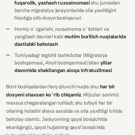
fuqarolik, yashash ruxsatnomasi
shu jumladan
barcha migratsiya jarayonlarida oila yaxlitligini
hisobga olib dosye boshqaruvi
Homiy oʻzgarishi, ruxsatnoma oʻtishlari va
yangilash davrlari kabi
muhim burilish nuqtalarida
dastlabki baholash
Turkiyadagi tegishli tashkilotlar (Migratsiya
boshqarmasi, Aholi boshqarmasi) bilan
yillar
davomida shakllangan aloqa infratuzilmasi
Bizni boshqalardan farq qiluvchi nuqta shu:
har bir
dosyeni shaxsan koʻrib chiqamiz
. Mijozlar sonimiz
maxsus chegaralangan tutiladi; shu tufayli har bir
oilaning holatini shaxs asosida va oila yaxlitligi ichida
baholay olamiz. Jarayonning qaysi bosqichida
ekanligingiz, qaysi hujjatning qaysi bosqichda