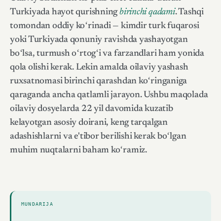
Turkiyada hayot qurishning
birinchi qadami
. Tashqi
tomondan oddiy koʻrinadi — kimdir turk fuqarosi
yoki Turkiyada qonuniy ravishda yashayotgan
boʻlsa, turmush oʻrtogʻi va farzandlari ham yonida
qola olishi kerak. Lekin amalda oilaviy yashash
ruxsatnomasi birinchi qarashdan koʻringaniga
qaraganda ancha qatlamli jarayon. Ushbu maqolada
oilaviy dosyelarda 22 yil davomida kuzatib
kelayotgan asosiy doirani, keng tarqalgan
adashishlarni va e'tibor berilishi kerak boʻlgan
muhim nuqtalarni baham koʻramiz.
MUNDARIJA