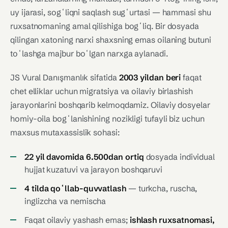
uy ijarasi, sogʻliqni saqlash sugʻurtasi — hammasi shu
ruxsatnomaning amal qilishiga bogʻliq. Bir dosyada
qilingan xatoning narxi shaxsning emas oilaning butuni
toʻlashga majbur boʻlgan narxga aylanadi.
JS Vural Danışmanlık sifatida
2003 yildan beri
faqat
chet elliklar uchun migratsiya va oilaviy birlashish
jarayonlarini boshqarib kelmoqdamiz. Oilaviy dosyelar
homiy-oila bogʻlanishining nozikligi tufayli biz uchun
maxsus mutaxassislik sohasi:
22 yil davomida 6.500dan ortiq
dosyada individual
hujjat kuzatuvi va jarayon boshqaruvi
4 tilda qoʻllab-quvvatlash
— turkcha, ruscha,
inglizcha va nemischa
Faqat oilaviy yashash emas;
ishlash ruxsatnomasi,