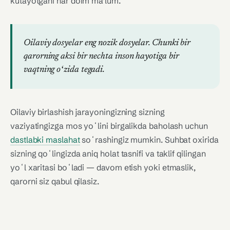
kutayotgani har doim ma’lum.
Oilaviy dosyelar eng nozik dosyelar. Chunki bir
qarorning aksi bir nechta inson hayotiga bir
vaqtning oʻzida tegadi.
Oilaviy birlashish jarayoningizning sizning
vaziyatingizga mos yoʻlini birgalikda baholash uchun
dastlabki maslahat
soʻrashingiz mumkin. Suhbat oxirida
sizning qoʻlingizda aniq holat tasnifi va taklif qilingan
yoʻl xaritasi boʻladi — davom etish yoki etmaslik,
qarorni siz qabul qilasiz.