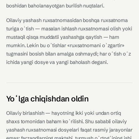
boshidan baholanayotgan burilish nuqtalari.
Oilaviy yashash ruxsatnomasidan boshqa ruxsatnoma
turiga oʻtish — masalan ishlash ruxsatnomasi olish yoki
mustaqil qisqa muddatli yashashga qaytish — ham
mumkin. Lekin bu oʻtishlar «ruxsatnomani oʻzgartir»
tugmasini bosish bilan amalga oshmaydi; har oʻtish oʻz
ichida yangi dosye va yangi baholash degani.
Yoʻlga chiqishdan oldin
Oilaviy birlashish — hayotning ikki yoki undan ortiq
shaxs tomonidan baham koʻrilishi. Shu sababli oilaviy
yashash ruxsatnomasi dosyelari faqat rasmiy jarayonlar
emas; farzandlarning maktabi, turmush oʻrtogʻining ishi,