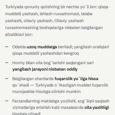
Turkiyada qonuniy qolishning bir nechta yoʻli bor: qisqa
muddatli yashash, ishlash ruxsatnomasi, talaba
yashashi, oilaviy yashash. Oilaviy yashash
ruxsatnomasining boshqalariga nisbatan belgilangan
afzalliklari bor:
Odatda
uzoq muddatga
beriladi; yangilash oraliqlari
qisqa muddatli yashashdan kengroq
Homiy bilan oila bogʻlanishi saqlangani sari
yangilash jarayoni nisbatan oddiy
Belgilangan shartlarda
fuqarolik yoʻliga hissa
qoʻshadi — Turkiyada oʻtkazilgan muddat fuqarolik
murojaatida hisobga olinishi mumkin
Farzandlarning maktabga yozilishi, sogʻliqni saqlash
xizmatlariga erishish kabi masalalarda
oila yaxlitligi
hisobga olinadi