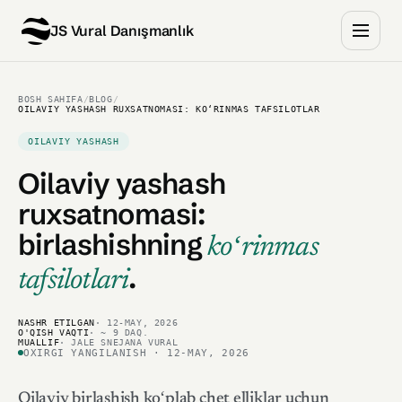
JS Vural Danışmanlık
BOSH SAHIFA
/
BLOG
/
OILAVIY YASHASH RUXSATNOMASI: KOʻRINMAS TAFSILOTLAR
OILAVIY YASHASH
Oilaviy yashash
ruxsatnomasi:
birlashishning
koʻrinmas
.
tafsilotlari
NASHR ETILGAN
· 12-MAY, 2026
O'QISH VAQTI
· ~ 9 DAQ.
MUALLIF
· JALE SNEJANA VURAL
OXIRGI YANGILANISH · 12-MAY, 2026
Oilaviy birlashish koʻplab chet elliklar uchun