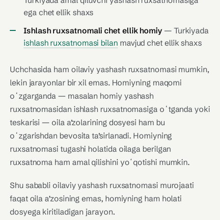
Turkiyada amal qiluvchi yashash ruxsatnomasiga
ega chet ellik shaxs
Ishlash ruxsatnomali chet ellik homiy
— Turkiyada
ishlash ruxsatnomasi bilan
mavjud chet ellik shaxs
Uchchasida ham oilaviy yashash ruxsatnomasi mumkin,
lekin jarayonlar bir xil emas. Homiyning maqomi
oʻzgarganda — masalan homiy yashash
ruxsatnomasidan ishlash ruxsatnomasiga oʻtganda yoki
teskarisi — oila a’zolarining dosyesi ham bu
oʻzgarishdan bevosita ta’sirlanadi. Homiyning
ruxsatnomasi tugashi holatida oilaga berilgan
ruxsatnoma ham amal qilishini yoʻqotishi mumkin.
Shu sababli oilaviy yashash ruxsatnomasi murojaati
faqat oila a’zosining emas, homiyning ham holati
dosyega kiritiladigan jarayon.