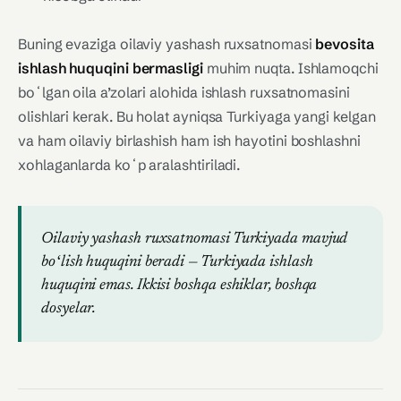
Buning evaziga oilaviy yashash ruxsatnomasi
bevosita
ishlash huquqini bermasligi
muhim nuqta. Ishlamoqchi
boʻlgan oila a’zolari alohida ishlash ruxsatnomasini
olishlari kerak. Bu holat ayniqsa Turkiyaga yangi kelgan
va ham oilaviy birlashish ham ish hayotini boshlashni
xohlaganlarda koʻp aralashtiriladi.
Oilaviy yashash ruxsatnomasi Turkiyada mavjud
boʻlish huquqini beradi — Turkiyada ishlash
huquqini emas. Ikkisi boshqa eshiklar, boshqa
dosyelar.