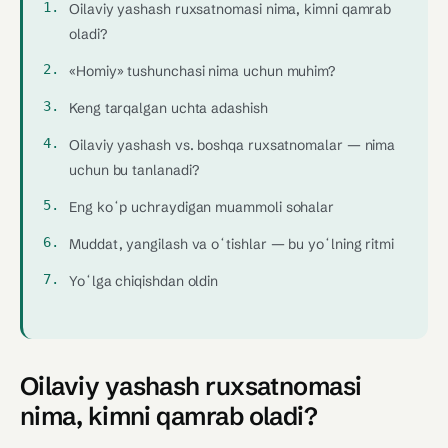
Oilaviy yashash ruxsatnomasi nima, kimni qamrab
oladi?
«Homiy» tushunchasi nima uchun muhim?
Keng tarqalgan uchta adashish
Oilaviy yashash vs. boshqa ruxsatnomalar — nima
uchun bu tanlanadi?
Eng koʻp uchraydigan muammoli sohalar
Muddat, yangilash va oʻtishlar — bu yoʻlning ritmi
Yoʻlga chiqishdan oldin
Oilaviy yashash ruxsatnomasi
nima, kimni qamrab oladi?