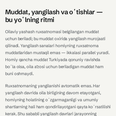
Muddat, yangilash va oʻtishlar —
bu yoʻlning ritmi
Oilaviy yashash ruxsatnomasi belgilangan muddat
uchun beriladi; bu muddat oxirida yangilash murojaati
qilinadi. Yangilash sanalari homiyning ruxsatnoma
muddatlaridan mustaqil emas — ikkalasi parallel yuradi.
Homiy qancha muddat Turkiyada qonuniy ravishda
boʻla olsa, oila a’zosi uchun beriladigan muddat ham
buni oshmaydi.
Ruxsatnomaning yangilanishi avtomatik emas. Har
yangilash davrida oila birligining davom etayotgani,
homiyning holatining oʻzgarmaganligi va umumiy
shartlarning hali ham qondirilayotgani qayta koʻrsatilishi
kerak. Shu sababli yangilash davrlari jarayonning