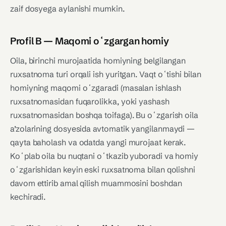
zaif dosyega aylanishi mumkin.
Profil B — Maqomi oʻzgargan homiy
Oila, birinchi murojaatida homiyning belgilangan
ruxsatnoma turi orqali ish yuritgan. Vaqt oʻtishi bilan
homiyning maqomi oʻzgaradi (masalan ishlash
ruxsatnomasidan fuqarolikka, yoki yashash
ruxsatnomasidan boshqa toifaga). Bu oʻzgarish oila
a’zolarining dosyesida avtomatik yangilanmaydi —
qayta baholash va odatda yangi murojaat kerak.
Koʻplab oila bu nuqtani oʻtkazib yuboradi va homiy
oʻzgarishidan keyin eski ruxsatnoma bilan qolishni
davom ettirib amal qilish muammosini boshdan
kechiradi.