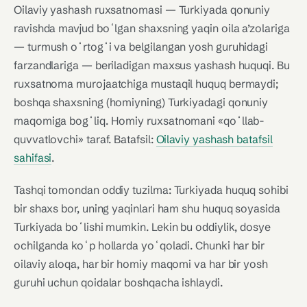
Oilaviy yashash ruxsatnomasi — Turkiyada qonuniy
ravishda mavjud boʻlgan shaxsning yaqin oila a’zolariga
— turmush oʻrtogʻi va belgilangan yosh guruhidagi
farzandlariga — beriladigan maxsus yashash huquqi. Bu
ruxsatnoma murojaatchiga mustaqil huquq bermaydi;
boshqa shaxsning (homiyning) Turkiyadagi qonuniy
maqomiga bogʻliq. Homiy ruxsatnomani «qoʻllab-
quvvatlovchi» taraf. Batafsil:
Oilaviy yashash batafsil
sahifasi
.
Tashqi tomondan oddiy tuzilma: Turkiyada huquq sohibi
bir shaxs bor, uning yaqinlari ham shu huquq soyasida
Turkiyada boʻlishi mumkin. Lekin bu oddiylik, dosye
ochilganda koʻp hollarda yoʻqoladi. Chunki har bir
oilaviy aloqa, har bir homiy maqomi va har bir yosh
guruhi uchun qoidalar boshqacha ishlaydi.