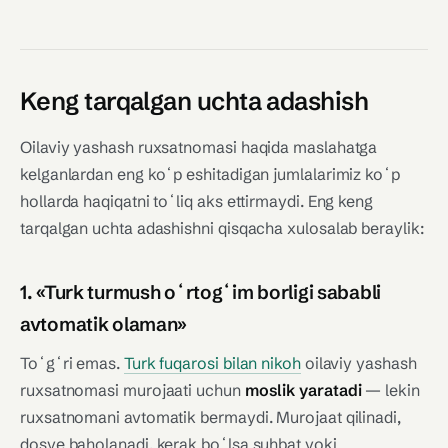
Keng tarqalgan uchta adashish
Oilaviy yashash ruxsatnomasi haqida maslahatga
kelganlardan eng koʻp eshitadigan jumlalarimiz koʻp
hollarda haqiqatni toʻliq aks ettirmaydi. Eng keng
tarqalgan uchta adashishni qisqacha xulosalab beraylik:
1. «Turk turmush oʻrtogʻim borligi sababli
avtomatik olaman»
Toʻgʻri emas.
Turk fuqarosi bilan nikoh
oilaviy yashash
ruxsatnomasi murojaati uchun
moslik yaratadi
— lekin
ruxsatnomani avtomatik bermaydi. Murojaat qilinadi,
dosye baholanadi, kerak boʻlsa suhbat yoki