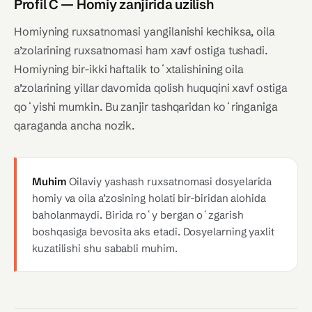
Profil C — Homiy zanjirida uzilish
Homiyning ruxsatnomasi yangilanishi kechiksa, oila
a’zolarining ruxsatnomasi ham xavf ostiga tushadi.
Homiyning bir-ikki haftalik toʻxtalishining oila
a’zolarining yillar davomida qolish huquqini xavf ostiga
qoʻyishi mumkin. Bu zanjir tashqaridan koʻringaniga
qaraganda ancha nozik.
Muhim
Oilaviy yashash ruxsatnomasi dosyelarida
homiy va oila a’zosining holati bir-biridan alohida
baholanmaydi. Birida roʻy bergan oʻzgarish
boshqasiga bevosita aks etadi. Dosyelarning yaxlit
kuzatilishi shu sababli muhim.