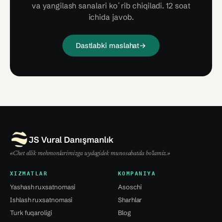
va yangilash sanalari koʻrib chiqiladi. 12 soat
ichida javob.
Dastlabki maslahat
→
JS Vural Danışmanlık
«Chet ellik mehmonlarimizga uydagidek munosabatda bo'lamiz.»
XIZMATLAR
KOMPANIYA
Yashash ruxsatnomasi
Asoschi
Ishlash ruxsatnomasi
Sharhlar
Turk fuqaroligi
Blog