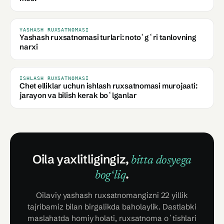
YASHASH RUXSATNOMASI
Yashash ruxsatnomasi turlari: notoʻgʻri tanlovning
narxi
ISHLASH RUXSATNOMASI
Chet elliklar uchun ishlash ruxsatnomasi murojaati:
jarayon va bilish kerak boʻlganlar
Oila yaxlitligingiz,
bitta dosyega
.
bogʻliq
Oilaviy yashash ruxsatnomangizni 22 yillik
tajribamiz bilan birgalikda baholaylik. Dastlabki
maslahatda homiy holati, ruxsatnoma oʻtishlari