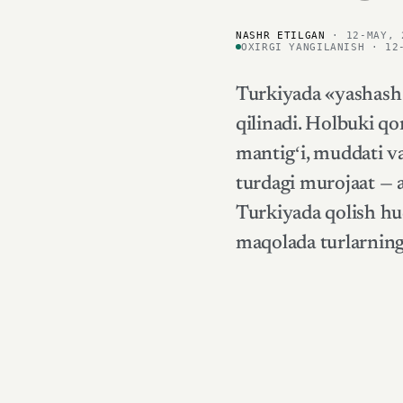
NASHR ETILGAN
· 12-MAY, 
OXIRGI YANGILANISH · 12
Turkiyada «yashash 
qilinadi. Holbuki q
mantigʻi, muddati va
turdagi murojaat — 
Turkiyada qolish huq
maqolada turlarning