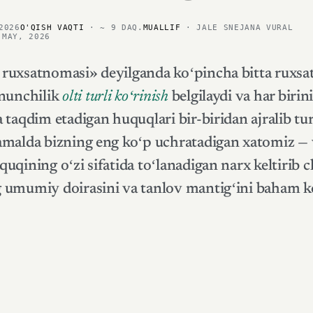
2026
O'QISH VAQTI
· ~ 9 DAQ.
MUALLIF
· JALE SNEJANA VURAL
-MAY, 2026
ruxsatnomasi» deyilganda koʻpincha bitta ruxsa
onunchilik
olti turli koʻrinish
belgilaydi va har biri
 taqdim etadigan huquqlari bir-biridan ajralib tur
amalda bizning eng koʻp uchratadigan xatomiz — v
uqining oʻzi sifatida toʻlanadigan narx keltirib 
 umumiy doirasini va tanlov mantigʻini baham k