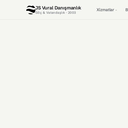
JS Vural Danışmanlık
Xizmatlar
B
Göç & Vatandaşlık · 2003