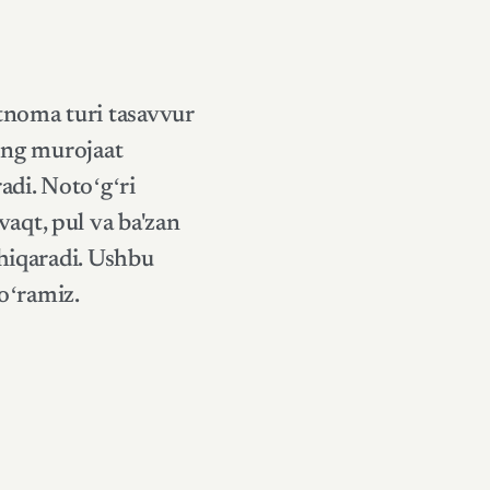
tnoma turi tasavvur
ning murojaat
adi. Notoʻgʻri
aqt, pul va ba'zan
chiqaradi. Ushbu
oʻramiz.