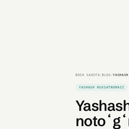
BOSH SAHIFA
/
BLOG
/
YASHASH
YASHASH RUXSATNOMASI
Yashash
notoʻgʻ