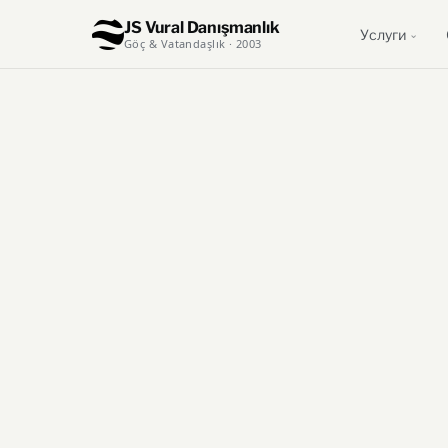
JS Vural Danışmanlık
Услуги
Göç & Vatandaşlık · 2003