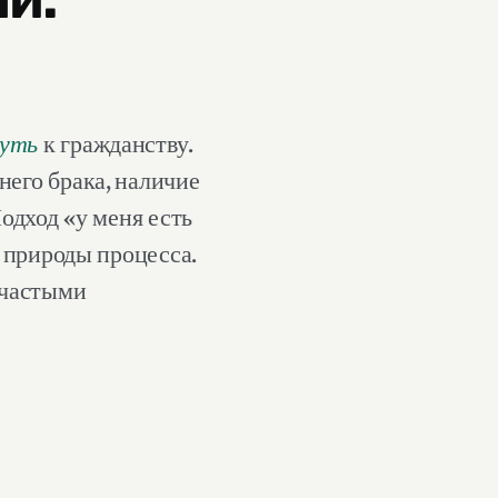
путь
к гражданству.
его брака, наличие
одход «у меня есть
й природы процесса.
 частыми