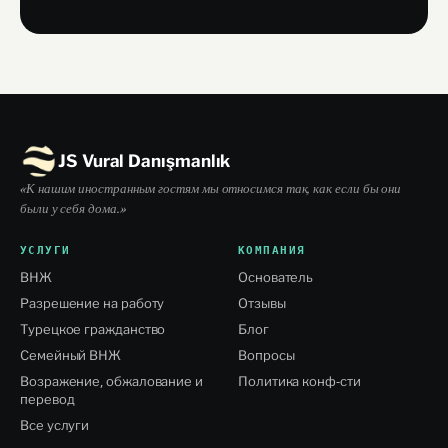
JS Vural Danışmanlık
«К нашим иностранным гостям мы относимся так, как если бы они
были у себя дома.»
УСЛУГИ
КОМПАНИЯ
ВНЖ
Основатель
Разрешение на работу
Отзывы
Турецкое гражданство
Блог
Семейный ВНЖ
Вопросы
Возражение, обжалование и
Политика конф-сти
перевод
Все услуги