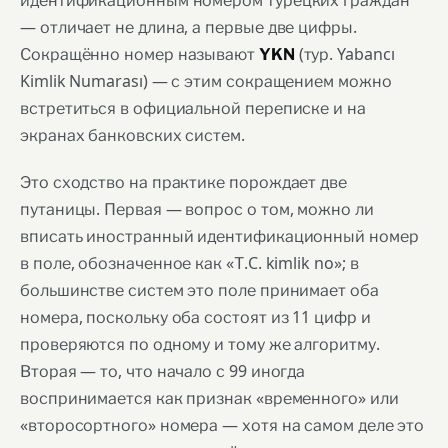
идентификационным номером турецких граждан
— отличает не длина, а первые две цифры.
Сокращённо номер называют
(тур. Yabancı
YKN
Kimlik Numarası) — с этим сокращением можно
встретиться в официальной переписке и на
экранах банковских систем.
Это сходство на практике порождает две
путаницы. Первая — вопрос о том, можно ли
вписать иностранный идентификационный номер
в поле, обозначенное как «Т.C. kimlik no»; в
большинстве систем это поле принимает оба
номера, поскольку оба состоят из 11 цифр и
проверяются по одному и тому же алгоритму.
Вторая — то, что начало с 99 иногда
воспринимается как признак «временного» или
«второсортного» номера — хотя на самом деле это