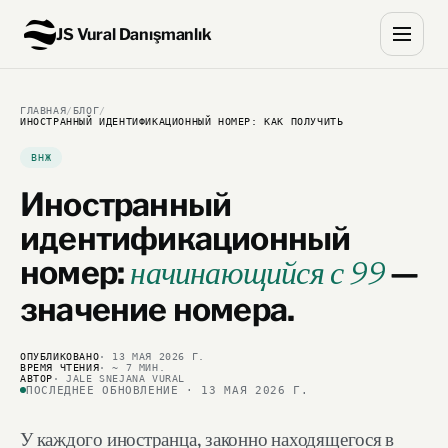
JS Vural Danışmanlık
ГЛАВНАЯ
/
БЛОГ
/
ИНОСТРАННЫЙ ИДЕНТИФИКАЦИОННЫЙ НОМЕР: КАК ПОЛУЧИТЬ
ВНЖ
Иностранный
идентификационный
номер:
—
начинающийся с 99
значение номера.
ОПУБЛИКОВАНО
· 13 МАЯ 2026 Г.
ВРЕМЯ ЧТЕНИЯ
· ~ 7 МИН.
АВТОР
· JALE SNEJANA VURAL
ПОСЛЕДНЕЕ ОБНОВЛЕНИЕ · 13 МАЯ 2026 Г.
У каждого иностранца, законно находящегося в