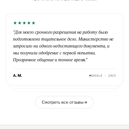
★★★★★
★★★★★
"Для моего срочного разрешения на работу было
★★★★★
"Нанимая первого иностранного сотрудника, мы
подготовлено тщательное дело. Министерство не
"Моё разрешение на работу отклонили; на 25-й
вообще ничего не знали. Критерии проверили
запросило ни одного недостающего документа, и
день я обратился в JS Vural. Они подготовили дело
заранее, дело не открывали впустую."
мы получили одобрение с первой попытки.
возражения с правильными основаниями, и
Прозрачное общение и точное время."
разрешение было одобрено."
А. М.
GOOGLE · 2025
Б. А.
2026
М. К.
GOOGLE · 2025
Смотреть все отзывы
→