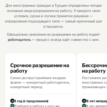
Для иностранных граждан в Турции определены четыре
основных вида разрешения на работу. У каждого свои
условия, сроки и логика принятия решения —
определение подходящего типа — самый критичный шаг
в процессе.
Официально заявление на разрешение на работу подаёт
— процесс всегда идёт совместно с ним.
работодатель
Срочное разрешение на
Бессрочн
работу
на работу
Самая распространённая входная
Постоянное ра
форма — конкретный работодатель,
иностранных г
конкретный период
проживающих 
1 год (с продлением)
8 лет непр
Требуется работа у того же
8 лет непре