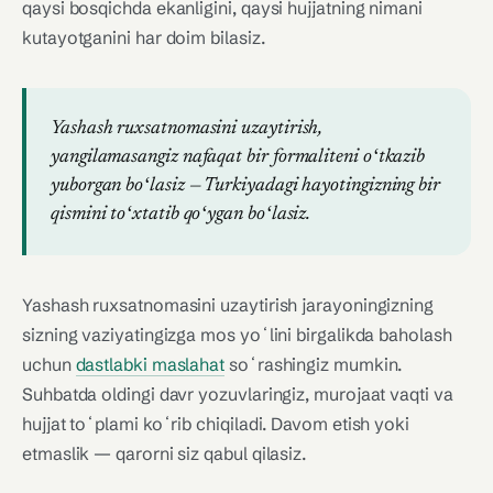
qaysi bosqichda ekanligini, qaysi hujjatning nimani
kutayotganini har doim bilasiz.
Yashash ruxsatnomasini uzaytirish,
yangilamasangiz nafaqat bir formaliteni oʻtkazib
yuborgan boʻlasiz — Turkiyadagi hayotingizning bir
qismini toʻxtatib qoʻygan boʻlasiz.
Yashash ruxsatnomasini uzaytirish jarayoningizning
sizning vaziyatingizga mos yoʻlini birgalikda baholash
uchun
dastlabki maslahat
soʻrashingiz mumkin.
Suhbatda oldingi davr yozuvlaringiz, murojaat vaqti va
hujjat toʻplami koʻrib chiqiladi. Davom etish yoki
etmaslik — qarorni siz qabul qilasiz.