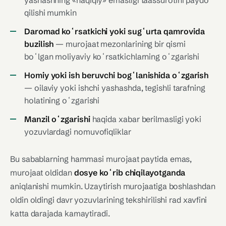
yashashning «haqiqiy» emasligi taassurotini paydo
qilishi mumkin
Daromad koʻrsatkichi yoki sugʻurta qamrovida
buzilish
— murojaat mezonlarining bir qismi
boʻlgan moliyaviy koʻrsatkichlarning oʻzgarishi
Homiy yoki ish beruvchi bogʻlanishida oʻzgarish
— oilaviy yoki ishchi yashashda, tegishli tarafning
holatining oʻzgarishi
Manzil oʻzgarishi
haqida xabar berilmasligi yoki
yozuvlardagi nomuvofiqliklar
Bu sabablarning hammasi murojaat paytida emas,
murojaat oldidan
dosye koʻrib chiqilayotganda
aniqlanishi mumkin. Uzaytirish murojaatiga boshlashdan
oldin oldingi davr yozuvlarining tekshirilishi rad xavfini
katta darajada kamaytiradi.