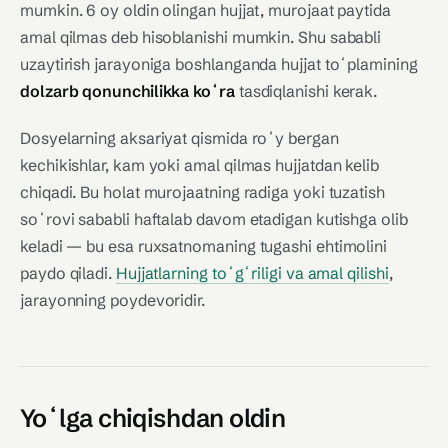
mumkin. 6 oy oldin olingan hujjat, murojaat paytida
amal qilmas deb hisoblanishi mumkin. Shu sababli
uzaytirish jarayoniga boshlanganda hujjat toʻplamining
dolzarb qonunchilikka koʻra
tasdiqlanishi kerak.
Dosyelarning aksariyat qismida roʻy bergan
kechikishlar, kam yoki amal qilmas hujjatdan kelib
chiqadi. Bu holat murojaatning radiga yoki tuzatish
soʻrovi sababli haftalab davom etadigan kutishga olib
keladi — bu esa ruxsatnomaning tugashi ehtimolini
paydo qiladi.
Hujjatlarning toʻgʻriligi va amal qilishi
,
jarayonning poydevoridir.
Yoʻlga chiqishdan oldin