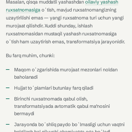
Masalan, qisqa muddatli yashashdan
oilaviy yashash
ruxsatnomasiga
oʻtish, mavjud ruxsatnomangizning
uzaytirilishi emas — yangi ruxsatnoma turi uchun yangi
murojaat qilishdir. Xuddi shunday, ishlash
ruxsatnomasidan mustaqil yashash ruxsatnomasiga
oʻtish ham uzaytirish emas, transformatsiya jarayonidir.
Bu farq muhim, chunki:
Maqom oʻzgarishida murojaat mezonlari noldan
baholanadi
Hujjat toʻplamlari butunlay farq qiladi
Birinchi ruxsatnomada qabul olish,
transformatsiyada avtomatik qabul ma’nosini
bermaydi
Jarayonda boʻshliq paydo boʻlmasligi uchun vaqtni
belgilash hal qiluvchi ahamiyatga ega boʻladi