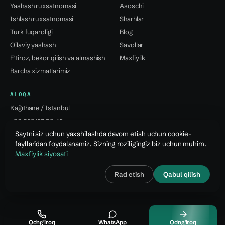
Yashash ruxsatnomasi
Asoschi
Ishlash ruxsatnomasi
Sharhlar
Turk fuqaroligi
Blog
Oilaviy yashash
Savollar
E'tiroz, bekor qilish va almashish
Maxfiylik
Barcha xizmatlarimiz
ALOQA
Kağıthane / Istanbul
+90 532 137 59 49
Saytni siz uchun yaxshilashda davom etish uchun cookie-
info@jsvural...
fayllaridan foydalanamiz. Sizning roziligingiz biz uchun muhim.
Maxfiylik siyosati
© 2026 Jale Snejana Vural Danışmanlık Hizmetleri Ltd. Şti.
Rad etish
Qabul qilish
Dizayn · Özcan Vural
Qo'ng'iroq
WhatsApp
Qo'ng'iroq