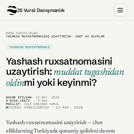
JS Vural Danışmanlık
BOSH SAHIFA
/
BLOG
/
YASHASH RUXSATNOMASINI UZAYTIRISH: VAQT VA XAVFLAR
YASHASH RUXSATNOMASI
Yashash ruxsatnomasini
uzaytirish:
muddat tugashidan
mi yoki keyinmi?
oldin
NASHR ETILGAN
· 13-MAY, 2026
O'QISH VAQTI
· ~ 9 DAQ.
MUALLIF
· JALE SNEJANA VURAL
OXIRGI YANGILANISH · 13-MAY, 2026
Yashash ruxsatnomasini uzaytirish — chet
elliklarning Turkiyada qonuniy qolishni davom