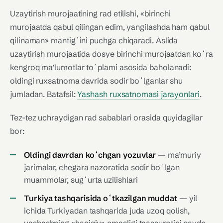
Uzaytirish murojaatining rad etilishi, «birinchi
murojaatda qabul qilingan edim, yangilashda ham qabul
qilinaman» mantigʻini puchga chiqaradi. Aslida
uzaytirish murojaatida dosye birinchi murojaatdan koʻra
kengroq ma’lumotlar toʻplami asosida baholanadi:
oldingi ruxsatnoma davrida sodir boʻlganlar shu
jumladan. Batafsil:
Yashash ruxsatnomasi jarayonlari
.
Tez-tez uchraydigan rad sabablari orasida quyidagilar
bor:
Oldingi davrdan koʻchgan yozuvlar
— ma’muriy
jarimalar, chegara nazoratida sodir boʻlgan
muammolar, sugʻurta uzilishlari
Turkiya tashqarisida oʻtkazilgan muddat
— yil
ichida Turkiyadan tashqarida juda uzoq qolish,