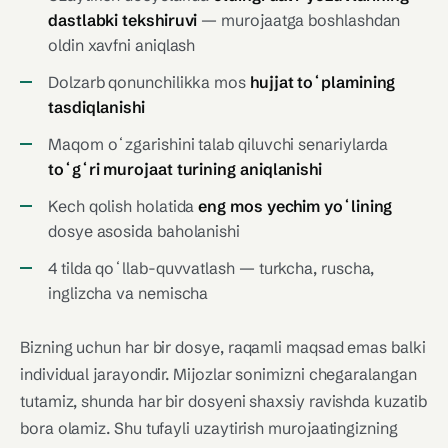
dastlabki tekshiruvi
— murojaatga boshlashdan
oldin xavfni aniqlash
Dolzarb qonunchilikka mos
hujjat toʻplamining
tasdiqlanishi
Maqom oʻzgarishini talab qiluvchi senariylarda
toʻgʻri murojaat turining aniqlanishi
Kech qolish holatida
eng mos yechim yoʻlining
dosye asosida baholanishi
4 tilda qoʻllab-quvvatlash — turkcha, ruscha,
inglizcha va nemischa
Bizning uchun har bir dosye, raqamli maqsad emas balki
individual jarayondir. Mijozlar sonimizni chegaralangan
tutamiz, shunda har bir dosyeni shaxsiy ravishda kuzatib
bora olamiz. Shu tufayli uzaytirish murojaatingizning