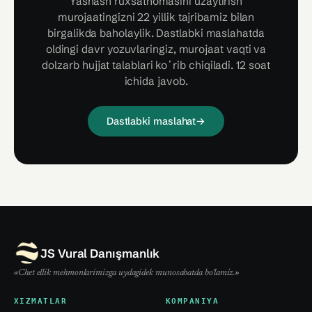
Yashash ruxsatnomasini uzaytirish
murojaatingizni 22 yillik tajribamiz bilan
birgalikda baholaylik. Dastlabki maslahatda
oldingi davr yozuvlaringiz, murojaat vaqti va
dolzarb hujjat talablari koʻrib chiqiladi. 12 soat
ichida javob.
Dastlabki maslahat
→
JS Vural Danışmanlık
«Chet ellik mehmonlarimizga uydagidek munosabatda bo'lamiz.»
XIZMATLAR
KOMPANIYA