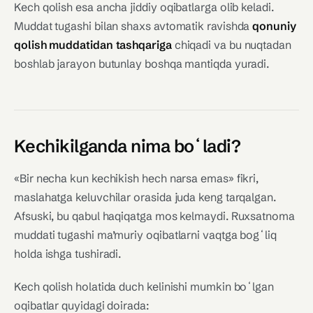
Kech qolish esa ancha jiddiy oqibatlarga olib keladi.
Muddat tugashi bilan shaxs avtomatik ravishda
qonuniy
qolish muddatidan tashqariga
chiqadi va bu nuqtadan
boshlab jarayon butunlay boshqa mantiqda yuradi.
Kechikilganda nima boʻladi?
«Bir necha kun kechikish hech narsa emas» fikri,
maslahatga keluvchilar orasida juda keng tarqalgan.
Afsuski, bu qabul haqiqatga mos kelmaydi. Ruxsatnoma
muddati tugashi ma’muriy oqibatlarni vaqtga bogʻliq
holda ishga tushiradi.
Kech qolish holatida duch kelinishi mumkin boʻlgan
oqibatlar quyidagi doirada: