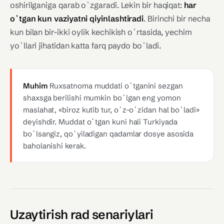
oshirilganiga qarab oʻzgaradi. Lekin bir haqiqat:
har
oʻtgan kun vaziyatni qiyinlashtiradi
. Birinchi bir necha
kun bilan bir-ikki oylik kechikish oʻrtasida, yechim
yoʻllari jihatidan katta farq paydo boʻladi.
Muhim
Ruxsatnoma muddati oʻtganini sezgan
shaxsga berilishi mumkin boʻlgan eng yomon
maslahat, «biroz kutib tur, oʻz-oʻzidan hal boʻladi»
deyishdir. Muddat oʻtgan kuni hali Turkiyada
boʻlsangiz, qoʻyiladigan qadamlar dosye asosida
baholanishi kerak.
Uzaytirish rad senariylari