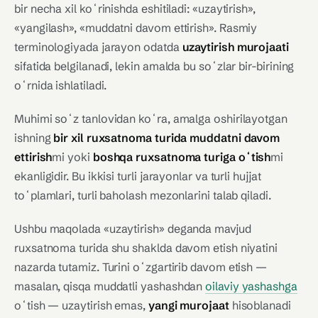
bir necha xil koʻrinishda eshitiladi: «uzaytirish»,
«yangilash», «muddatni davom ettirish». Rasmiy
terminologiyada jarayon odatda
uzaytirish murojaati
sifatida belgilanadi, lekin amalda bu soʻzlar bir-birining
oʻrnida ishlatiladi.
Muhimi soʻz tanlovidan koʻra, amalga oshirilayotgan
ishning
bir xil ruxsatnoma turida muddatni davom
ettirish
mi yoki
boshqa ruxsatnoma turiga oʻtish
mi
ekanligidir. Bu ikkisi turli jarayonlar va turli hujjat
toʻplamlari, turli baholash mezonlarini talab qiladi.
Ushbu maqolada «uzaytirish» deganda mavjud
ruxsatnoma turida shu shaklda davom etish niyatini
nazarda tutamiz. Turini oʻzgartirib davom etish —
masalan, qisqa muddatli yashashdan
oilaviy yashashga
oʻtish — uzaytirish emas,
yangi murojaat
hisoblanadi