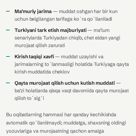
Ma’muriy jarima
— muddat oshgan har bir kun
uchun belgilangan tarifaga koʻra qoʻllaniladi
Turkiyani tark etish majburiyati
— ma’lum
senariylarda Turkiyadan chiqib, chet eldan yangi
murojaat qilish zarurati
Kirish taqiqi xavfi
— muddat uzayishi va
jarimalarning toʻlanmasligi holatida Turkiyaga qayta
kirish muddatida cheklov
Qayta murojaat qilish uchun kutish muddati
—
ba’zi holatlarda qisqa vaqt davomida qayta murojaat
qilish toʻsigʻi
Bu oqibatlarning hammasi har qanday kechikishda
avtomatik qoʻllanilmaydi; muddatga, shaxsning oldingi
yozuvlariga va murojaatning qachon amalga