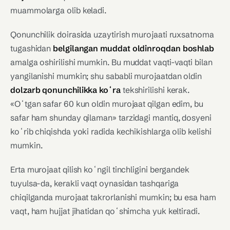
muammolarga olib keladi.
Qonunchilik doirasida uzaytirish murojaati ruxsatnoma
tugashidan
belgilangan muddat oldinroqdan boshlab
amalga oshirilishi mumkin. Bu muddat vaqti-vaqti bilan
yangilanishi mumkin; shu sababli murojaatdan oldin
dolzarb qonunchilikka koʻra
tekshirilishi kerak.
«Oʻtgan safar 60 kun oldin murojaat qilgan edim, bu
safar ham shunday qilaman» tarzidagi mantiq, dosyeni
koʻrib chiqishda yoki radida kechikishlarga olib kelishi
mumkin.
Erta murojaat qilish koʻngil tinchligini bergandek
tuyulsa-da, kerakli vaqt oynasidan tashqariga
chiqilganda murojaat takrorlanishi mumkin; bu esa ham
vaqt, ham hujjat jihatidan qoʻshimcha yuk keltiradi.