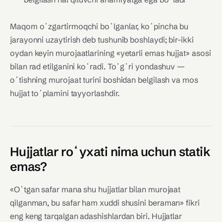
Maqom oʻzgartirmoqchi boʻlganlar, koʻpincha bu
jarayonni uzaytirish deb tushunib boshlaydi; bir-ikki
oydan keyin murojaatlarining «yetarli emas hujjat» asosi
bilan rad etilganini koʻradi. Toʻgʻri yondashuv —
oʻtishning murojaat turini boshidan belgilash va mos
hujjat toʻplamini tayyorlashdir.
Hujjatlar roʻyxati nima uchun statik
emas?
«Oʻtgan safar mana shu hujjatlar bilan murojaat
qilganman, bu safar ham xuddi shusini beraman» fikri
eng keng tarqalgan adashishlardan biri. Hujjatlar