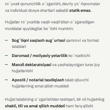
roʻyxati qonunchilik oʻzgarishi, davriy yoʻriqnomalar
va individual dosye shartlari sababli
statik emas
.
Hujjatlar roʻyxatida vaqti-vaqti bilan oʻzgaradigan
moddalar quyidagilar boʻlishi mumkin:
Sogʻliqni saqlash sugʻurtasi
qamrovi va format
talablari
Daromad / moliyaviy yetarlilik
koʻrsatkichi
Manzil deklaratsiyasi
va yashalayotgan turar joy
hujjatlanishi
Apostil / notarial tasdiqlash
talab qiluvchi
hujjatlarning amal qilish muddati
Hujjat talabining oʻzgarishidan tashqari, bir xil hujjatning
shakli, tili va amal qilish muddati
ham farq qilishi