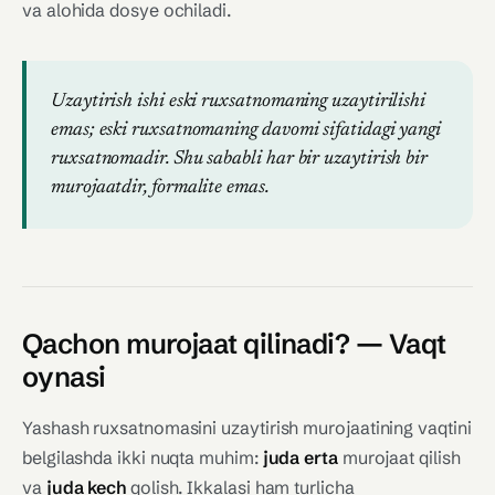
va alohida dosye ochiladi.
Uzaytirish ishi eski ruxsatnomaning uzaytirilishi
emas; eski ruxsatnomaning
davomi sifatidagi yangi
ruxsatnoma
dir. Shu sababli har bir uzaytirish bir
murojaatdir, formalite emas.
Qachon murojaat qilinadi? — Vaqt
oynasi
Yashash ruxsatnomasini uzaytirish murojaatining vaqtini
belgilashda ikki nuqta muhim:
juda erta
murojaat qilish
va
juda kech
qolish. Ikkalasi ham turlicha