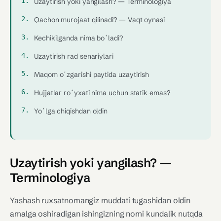
Uzaytirish yoki yangilash? — Terminologiya
Qachon murojaat qilinadi? — Vaqt oynasi
Kechikilganda nima boʻladi?
Uzaytirish rad senariylari
Maqom oʻzgarishi paytida uzaytirish
Hujjatlar roʻyxati nima uchun statik emas?
Yoʻlga chiqishdan oldin
Uzaytirish yoki yangilash? —
Terminologiya
Yashash ruxsatnomangiz muddati tugashidan oldin
amalga oshiradigan ishingizning nomi kundalik nutqda