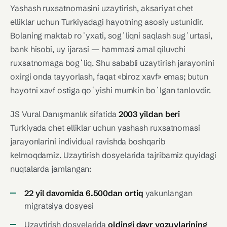
Yashash ruxsatnomasini uzaytirish, aksariyat chet
elliklar uchun Turkiyadagi hayotning asosiy ustunidir.
Bolaning maktab roʻyxati, sogʻliqni saqlash sugʻurtasi,
bank hisobi, uy ijarasi — hammasi amal qiluvchi
ruxsatnomaga bogʻliq. Shu sababli uzaytirish jarayonini
oxirgi onda tayyorlash, faqat «biroz xavf» emas; butun
hayotni xavf ostiga qoʻyishi mumkin boʻlgan tanlovdir.
JS Vural Danışmanlık sifatida
2003 yildan beri
Turkiyada chet elliklar uchun yashash ruxsatnomasi
jarayonlarini individual ravishda boshqarib
kelmoqdamiz. Uzaytirish dosyelarida tajribamiz quyidagi
nuqtalarda jamlangan:
22 yil davomida 6.500dan ortiq
yakunlangan
migratsiya dosyesi
Uzaytirish dosyelarida
oldingi davr yozuvlarining