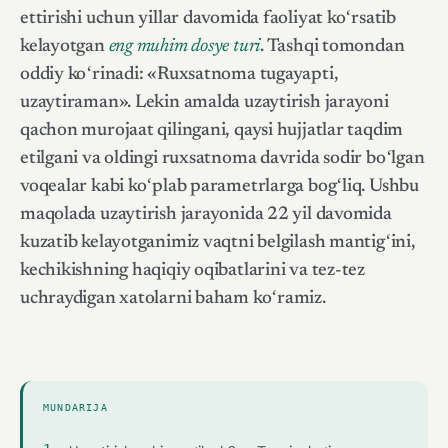
ettirishi uchun yillar davomida faoliyat koʻrsatib
kelayotgan
eng muhim dosye turi
. Tashqi tomondan
oddiy koʻrinadi: «Ruxsatnoma tugayapti,
uzaytiraman». Lekin amalda uzaytirish jarayoni
qachon murojaat qilingani, qaysi hujjatlar taqdim
etilgani va oldingi ruxsatnoma davrida sodir boʻlgan
voqealar kabi koʻplab parametrlarga bogʻliq. Ushbu
maqolada uzaytirish jarayonida 22 yil davomida
kuzatib kelayotganimiz vaqtni belgilash mantigʻini,
kechikishning haqiqiy oqibatlarini va tez-tez
uchraydigan xatolarni baham koʻramiz.
MUNDARIJA