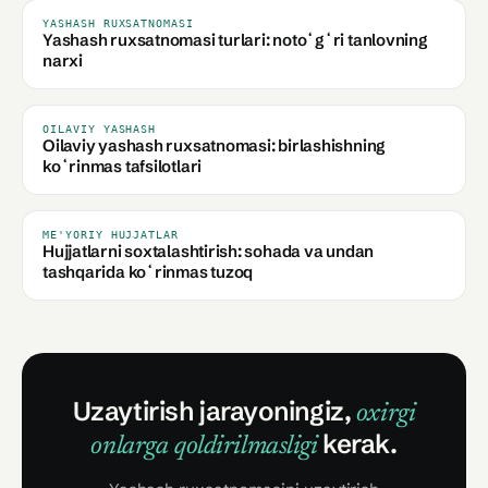
YASHASH RUXSATNOMASI
Yashash ruxsatnomasi turlari: notoʻgʻri tanlovning
narxi
OILAVIY YASHASH
Oilaviy yashash ruxsatnomasi: birlashishning
koʻrinmas tafsilotlari
ME'YORIY HUJJATLAR
Hujjatlarni soxtalashtirish: sohada va undan
tashqarida koʻrinmas tuzoq
Uzaytirish jarayoningiz,
oxirgi
kerak.
onlarga qoldirilmasligi