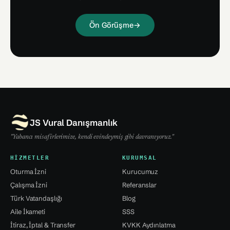
Ön Görüşme
→
JS Vural Danışmanlık
"Yabancı misafirlerimize, kendi evindeymiş gibi davranıyoruz."
HIZMETLER
KURUMSAL
Oturma İzni
Kurucumuz
Çalışma İzni
Referanslar
Türk Vatandaşlığı
Blog
Aile İkameti
SSS
İtiraz, İptal & Transfer
KVKK Aydınlatma