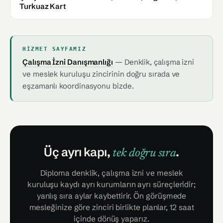
Turkuaz Kart
HIZMET SAYFAMIZ
Çalışma İzni Danışmanlığı
— Denklik, çalışma izni
ve meslek kuruluşu zincirinin doğru sırada ve
eşzamanlı koordinasyonu bizde.
Üç ayrı kapı,
.
tek doğru sıra
Diploma denklik, çalışma izni ve meslek
kuruluşu kaydı ayrı kurumların ayrı süreçleridir;
yanlış sıra aylar kaybettirir. Ön görüşmede
mesleğinize göre zinciri birlikte planlar, 12 saat
içinde dönüş yaparız.