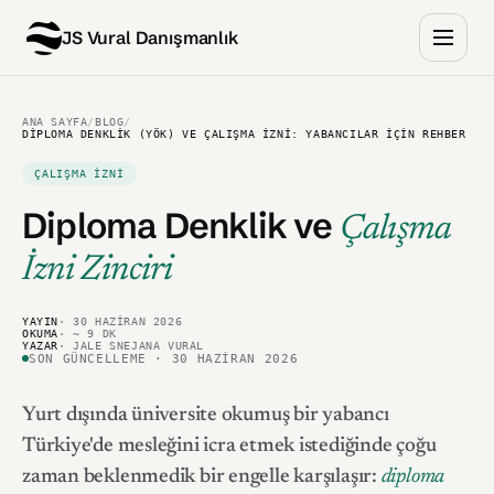
JS Vural Danışmanlık
ANA SAYFA
/
BLOG
/
DIPLOMA DENKLIK (YÖK) VE ÇALIŞMA İZNI: YABANCILAR İÇIN REHBER
ÇALIŞMA İZNI
Diploma Denklik ve
Çalışma
İzni Zinciri
YAYIN
· 30 HAZIRAN 2026
OKUMA
· ~ 9 DK
YAZAR
· JALE SNEJANA VURAL
SON GÜNCELLEME · 30 HAZIRAN 2026
Yurt dışında üniversite okumuş bir yabancı
Türkiye'de mesleğini icra etmek istediğinde çoğu
zaman beklenmedik bir engelle karşılaşır:
diploma