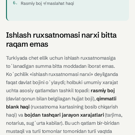
Rasmiy boj ≠ maslahat haqi
Ishlash ruxsatnomasi narxi bitta
raqam emas
Turkiyada chet ellik uchun ishlash ruxsatnomasiga
toʻlanadigan summa bitta moddadan iborat emas.
Koʻpchilik «ishlash ruxsatnomasi narxi» deyilganda
faqat davlat bojini oʻylaydi; holbuki umumiy xarajat
uchta asosiy qatlamdan tashkil topadi:
rasmiy boj
(davlat qonun bilan belgilagan hujjat boji),
qimmatli
blank haqi
(ruxsatnoma kartasining bosib chiqarish
haqi) va
bojdan tashqari jarayon xarajatlari
(tarjima,
notarius, sugʻurta kabilar). Bu uch qatlam bir-biridan
mustaqil va turli tomonlar tomonidan turli vaqtda