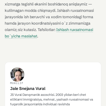
xizmatga tegishli ekanini boshidanoq aniqlaymiz —
kutilmagan modda chiqmaydi. Ishlash ruxsatnomasi
jarayonida ish beruvchi va xodim tomonidagi forma
hamda jarayon koordinatsiyasini oʻz zimmamizga
olamiz; siz kutasiz. Tafsilotlar:
Ishlash ruxsatnomasi
boʻyicha maslahat
.
MUALLIF
Jale Snejana Vural
JS Vural Danışmanlık asoschisi. 2003 yildan beri chet
elliklarni immigratsiya, mehnat, yashash ruxsatnomasi va
fuqarolik jarayonlarida individual ravishda