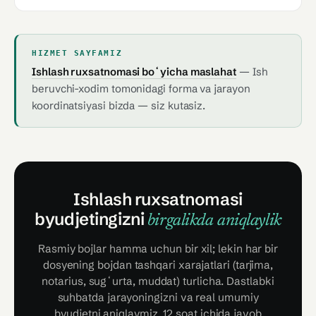
HIZMET SAYFAMIZ
Ishlash ruxsatnomasi boʻyicha maslahat
— Ish
beruvchi-xodim tomonidagi forma va jarayon
koordinatsiyasi bizda — siz kutasiz.
Ishlash ruxsatnomasi
byudjetingizni
birgalikda aniqlaylik
Rasmiy bojlar hamma uchun bir xil; lekin har bir
dosyening bojdan tashqari xarajatlari (tarjima,
notarius, sugʻurta, muddat) turlicha. Dastlabki
suhbatda jarayoningizni va real umumiy
byudjetni aniqlaymiz, 12 soat ichida javob