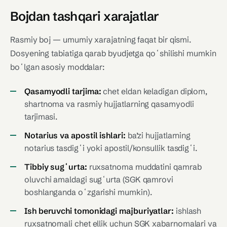
Bojdan tashqari xarajatlar
Rasmiy boj — umumiy xarajatning faqat bir qismi.
Dosyening tabiatiga qarab byudjetga qoʻshilishi mumkin
boʻlgan asosiy moddalar:
Qasamyodli tarjima:
chet eldan keladigan diplom,
shartnoma va rasmiy hujjatlarning qasamyodli
tarjimasi.
Notarius va apostil ishlari:
ba’zi hujjatlarning
notarius tasdigʻi yoki apostil/konsullik tasdigʻi.
Tibbiy sugʻurta:
ruxsatnoma muddatini qamrab
oluvchi amaldagi sugʻurta (SGK qamrovi
boshlanganda oʻzgarishi mumkin).
Ish beruvchi tomonidagi majburiyatlar:
ishlash
ruxsatnomali chet ellik uchun SGK xabarnomalari va