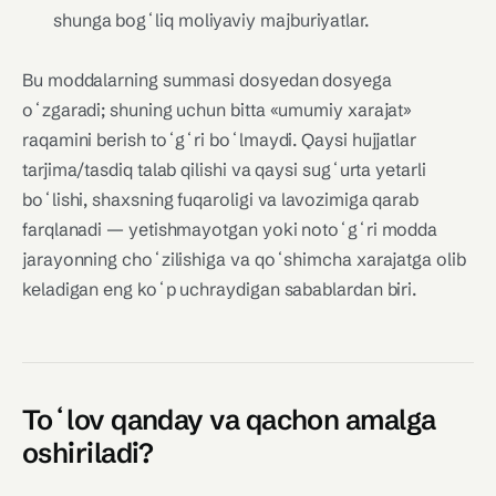
shunga bogʻliq moliyaviy majburiyatlar.
Bu moddalarning summasi dosyedan dosyega
oʻzgaradi; shuning uchun bitta «umumiy xarajat»
raqamini berish toʻgʻri boʻlmaydi. Qaysi hujjatlar
tarjima/tasdiq talab qilishi va qaysi sugʻurta yetarli
boʻlishi, shaxsning fuqaroligi va lavozimiga qarab
farqlanadi — yetishmayotgan yoki notoʻgʻri modda
jarayonning choʻzilishiga va qoʻshimcha xarajatga olib
keladigan eng koʻp uchraydigan sabablardan biri.
Toʻlov qanday va qachon amalga
oshiriladi?