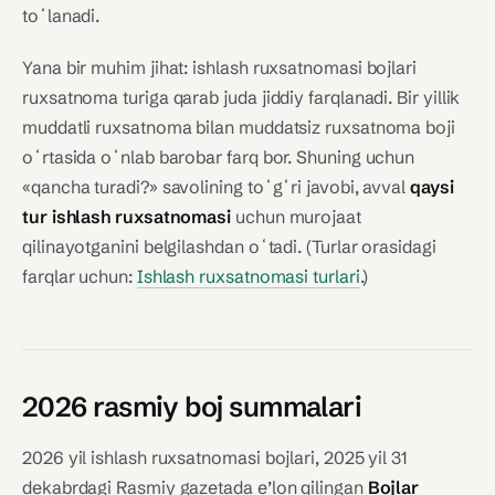
toʻlanadi.
Yana bir muhim jihat: ishlash ruxsatnomasi bojlari
ruxsatnoma turiga qarab juda jiddiy farqlanadi. Bir yillik
muddatli ruxsatnoma bilan muddatsiz ruxsatnoma boji
oʻrtasida oʻnlab barobar farq bor. Shuning uchun
«qancha turadi?» savolining toʻgʻri javobi, avval
qaysi
tur ishlash ruxsatnomasi
uchun murojaat
qilinayotganini belgilashdan oʻtadi. (Turlar orasidagi
farqlar uchun:
Ishlash ruxsatnomasi turlari
.)
2026 rasmiy boj summalari
2026 yil ishlash ruxsatnomasi bojlari, 2025 yil 31
dekabrdagi Rasmiy gazetada e’lon qilingan
Bojlar