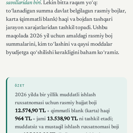
savollaridan biri
. Lekin bitta raqam yoʻq:
toʻlanadigan summa davlat belgilagan rasmiy bojlar,
karta (qimmatli blank) haqi va bojdan tashqari
jarayon xarajatlaridan tashkil topadi. Ushbu
maqolada 2026 yil uchun amaldagi rasmiy boj
summalarini, kim toʻlashini va qaysi moddalar
byudjetga qoʻshilishi kerakligini baham koʻramiz.
ÖZET
2026 yilda bir yillik muddatli ishlash
ruxsatnomasi uchun rasmiy hujjat boji
12.574,90 TL
+ qimmatli blank (karta) haqi
964 TL
= jami
13.538,90 TL
ni tashkil etadi;
muddatsiz va mustaqil ishlash ruxsatnomasi boji