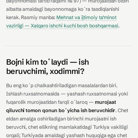
bayonnomasi tartib raqami № 97) — murojaatdan oldin
albatta amaldagi bayonnomaga koʻra tasdiqlanishi
kerak. Rasmiy manba:
Mehnat va ijtimoiy ta’minot
vazirligi — Xalqaro ishchi kuchi bosh boshqarmasi
.
Bojni kim toʻlaydi — ish
beruvchimi, xodimmi?
Bu eng koʻp chalkashtiriladigan masalalardan biri.
Ishlash ruxsatnomasida — yashash ruxsatnomasi yoki
fuqarolik murojaatidan farqli oʻlaroq —
murojaat
qiluvchi tomon qonun boʻyicha ish beruvchidir
. Chet
eldan amalga oshiriladigan birinchi murojaatni ish
beruvchi, chet ellikning mamlakatidagi Turkiya vakilligi
orqali; Turkiyada amaldagi yashash huquqiga ega chet