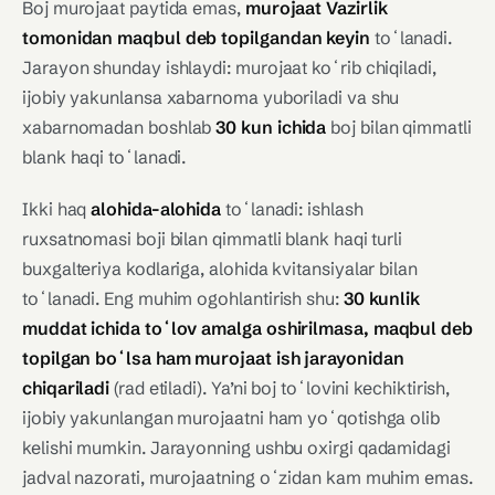
Boj murojaat paytida emas,
murojaat Vazirlik
tomonidan maqbul deb topilgandan keyin
toʻlanadi.
Jarayon shunday ishlaydi: murojaat koʻrib chiqiladi,
ijobiy yakunlansa xabarnoma yuboriladi va shu
xabarnomadan boshlab
30 kun ichida
boj bilan qimmatli
blank haqi toʻlanadi.
Ikki haq
alohida-alohida
toʻlanadi: ishlash
ruxsatnomasi boji bilan qimmatli blank haqi turli
buxgalteriya kodlariga, alohida kvitansiyalar bilan
toʻlanadi. Eng muhim ogohlantirish shu:
30 kunlik
muddat ichida toʻlov amalga oshirilmasa, maqbul deb
topilgan boʻlsa ham murojaat ish jarayonidan
chiqariladi
(rad etiladi). Ya’ni boj toʻlovini kechiktirish,
ijobiy yakunlangan murojaatni ham yoʻqotishga olib
kelishi mumkin. Jarayonning ushbu oxirgi qadamidagi
jadval nazorati, murojaatning oʻzidan kam muhim emas.