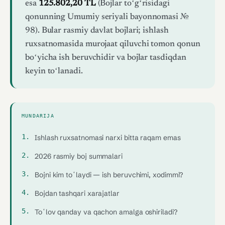
esa
125.802,20 TL
(Bojlar toʻgʻrisidagi
qonunning Umumiy seriyali bayonnomasi №
98). Bular rasmiy davlat bojlari; ishlash
ruxsatnomasida murojaat qiluvchi tomon qonun
boʻyicha ish beruvchidir va bojlar tasdiqdan
keyin toʻlanadi.
MUNDARIJA
Ishlash ruxsatnomasi narxi bitta raqam emas
2026 rasmiy boj summalari
Bojni kim toʻlaydi — ish beruvchimi, xodimmi?
Bojdan tashqari xarajatlar
Toʻlov qanday va qachon amalga oshiriladi?