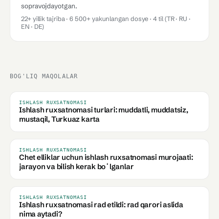
sopravojdayotgan.
22+ yillik tajriba · 6 500+ yakunlangan dosye · 4 til (TR · RU ·
EN · DE)
BOG'LIQ MAQOLALAR
ISHLASH RUXSATNOMASI
Ishlash ruxsatnomasi turlari: muddatli, muddatsiz,
mustaqil, Turkuaz karta
ISHLASH RUXSATNOMASI
Chet elliklar uchun ishlash ruxsatnomasi murojaati:
jarayon va bilish kerak boʻlganlar
ISHLASH RUXSATNOMASI
Ishlash ruxsatnomasi rad etildi: rad qarori aslida
nima aytadi?