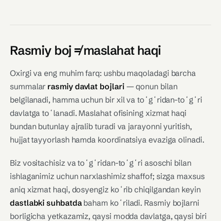
Rasmiy boj ≠ maslahat haqi
Oxirgi va eng muhim farq: ushbu maqoladagi barcha
summalar
rasmiy davlat bojlari
— qonun bilan
belgilanadi, hamma uchun bir xil va toʻgʻridan-toʻgʻri
davlatga toʻlanadi. Maslahat ofisining xizmat haqi
bundan butunlay ajralib turadi va jarayonni yuritish,
hujjat tayyorlash hamda koordinatsiya evaziga olinadi.
Biz vositachisiz va toʻgʻridan-toʻgʻri asoschi bilan
ishlaganimiz uchun narxlashimiz shaffof; sizga maxsus
aniq xizmat haqi, dosyengiz koʻrib chiqilgandan keyin
dastlabki suhbatda
baham koʻriladi. Rasmiy bojlarni
borligicha yetkazamiz, qaysi modda davlatga, qaysi biri