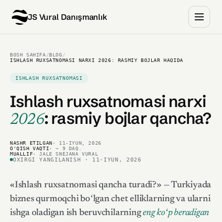
JS Vural Danışmanlık
BOSH SAHIFA
/
BLOG
/
ISHLASH RUXSATNOMASI NARXI 2026: RASMIY BOJLAR HAQIDA
ISHLASH RUXSATNOMASI
Ishlash ruxsatnomasi narxi
:
rasmiy bojlar qancha?
2026
NASHR ETILGAN
· 11-IYUN, 2026
O'QISH VAQTI
· ~ 9 DAQ.
MUALLIF
· JALE SNEJANA VURAL
OXIRGI YANGILANISH · 11-IYUN, 2026
«Ishlash ruxsatnomasi qancha turadi?» — Turkiyada
biznes qurmoqchi boʻlgan chet elliklarning va ularni
ishga oladigan ish beruvchilarning
eng koʻp beradigan