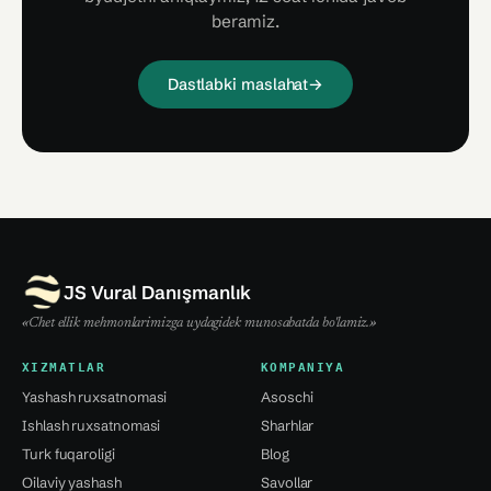
beramiz.
Dastlabki maslahat
→
JS Vural Danışmanlık
«Chet ellik mehmonlarimizga uydagidek munosabatda bo'lamiz.»
XIZMATLAR
KOMPANIYA
Yashash ruxsatnomasi
Asoschi
Ishlash ruxsatnomasi
Sharhlar
Turk fuqaroligi
Blog
Oilaviy yashash
Savollar