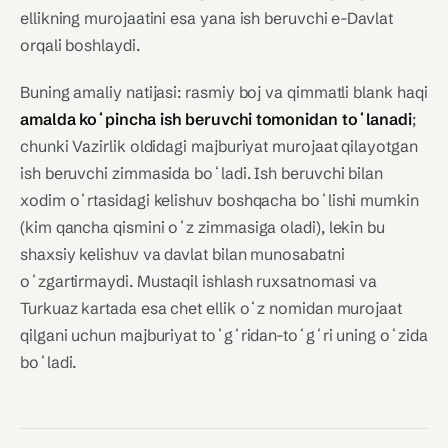
ellikning murojaatini esa yana ish beruvchi e-Davlat
orqali boshlaydi.
Buning amaliy natijasi: rasmiy boj va qimmatli blank haqi
amalda koʻpincha ish beruvchi tomonidan toʻlanadi
;
chunki Vazirlik oldidagi majburiyat murojaat qilayotgan
ish beruvchi zimmasida boʻladi. Ish beruvchi bilan
xodim oʻrtasidagi kelishuv boshqacha boʻlishi mumkin
(kim qancha qismini oʻz zimmasiga oladi), lekin bu
shaxsiy kelishuv va davlat bilan munosabatni
oʻzgartirmaydi. Mustaqil ishlash ruxsatnomasi va
Turkuaz kartada esa chet ellik oʻz nomidan murojaat
qilgani uchun majburiyat toʻgʻridan-toʻgʻri uning oʻzida
boʻladi.