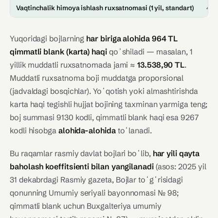
Vaqtinchalik himoya ishlash ruxsatnomasi (1 yil, standart)
4.6
Yuqoridagi bojlarning
har biriga alohida 964 TL
qimmatli blank (karta) haqi
qoʻshiladi — masalan, 1
yillik muddatli ruxsatnomada jami ≈
13.538,90 TL
.
Muddatli ruxsatnoma boji muddatga proporsional
(jadvaldagi bosqichlar). Yoʻqotish yoki almashtirishda
karta haqi tegishli hujjat bojining taxminan yarmiga teng;
boj summasi 9130 kodli, qimmatli blank haqi esa 9267
kodli hisobga
alohida-alohida
toʻlanadi.
Bu raqamlar rasmiy davlat bojlari boʻlib,
har yili qayta
baholash koeffitsienti bilan yangilanadi
(asos: 2025 yil
31 dekabrdagi Rasmiy gazeta, Bojlar toʻgʻrisidagi
qonunning Umumiy seriyali bayonnomasi № 98;
qimmatli blank uchun Buxgalteriya umumiy