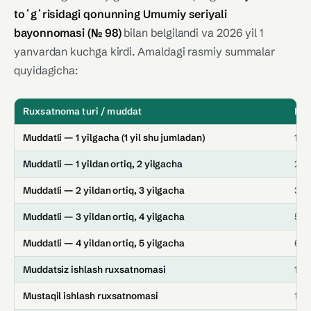
toʻgʻrisidagi qonunning Umumiy seriyali
bayonnomasi (№ 98)
bilan belgilandi va 2026 yil 1
yanvardan kuchga kirdi. Amaldagi rasmiy summalar
quyidagicha:
Ruxsatnoma turi / muddat
Ras
Muddatli — 1 yilgacha (1 yil shu jumladan)
12.
Muddatli — 1 yildan ortiq, 2 yilgacha
25.
Muddatli — 2 yildan ortiq, 3 yilgacha
37.
Muddatli — 3 yildan ortiq, 4 yilgacha
50.
Muddatli — 4 yildan ortiq, 5 yilgacha
62.
Muddatsiz ishlash ruxsatnomasi
125
Mustaqil ishlash ruxsatnomasi
125