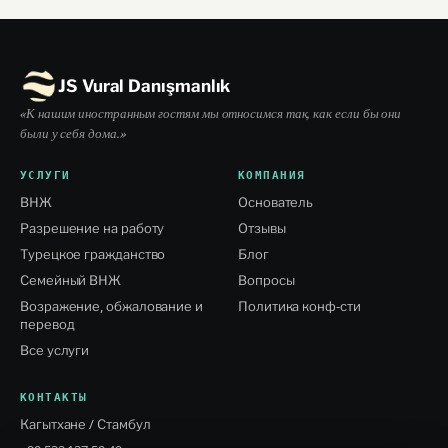
JS Vural Danışmanlık
«К нашим иностранным гостям мы относимся так, как если бы они
были у себя дома.»
УСЛУГИ
КОМПАНИЯ
ВНЖ
Основатель
Разрешение на работу
Отзывы
Турецкое гражданство
Блог
Семейный ВНЖ
Вопросы
Возражение, обжалование и
Политика конф-сти
перевод
Все услуги
КОНТАКТЫ
Кагытхане / Стамбул