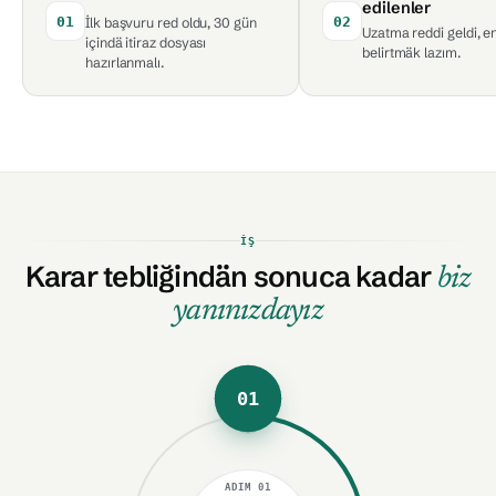
edilenler
01
02
İlk başvuru red oldu, 30 gün
Uzatma reddi geldi, e
içindä itiraz dosyası
belirtmäk lazım.
hazırlanmalı.
İŞ
Karar tebliğindän sonuca kadar
biz
yanınızdayız
01
ADIM
01