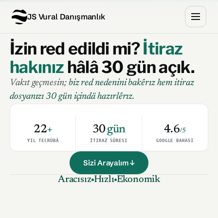
JS Vural Danışmanlık
İzin red edildi mi?
İtiraz
hakınız
hâlâ 30 gün açık.
Vakıt geçmesin;
biz red nedenini bakêrız hem itiraz
dosyanızı 30 gün içindä hazırlêrız.
22
+
30
gün
4.6
/5
YIL TECRÜBÄ
İTIRAZ SÜRESI
GOOGLE BAHASI
Sizi Arayalım ↓
Aracısız
Hızlı
Ekonomik