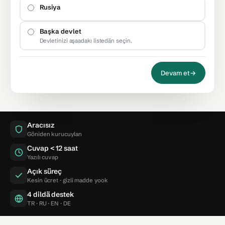
Rusiya
Başka devlet
Devletinizi aşaadakı listedän seçin.
Devam et
→
Aracısız
Göniden kurucuylan
Cuvap < 12 saat
Yazılı cuvap
Açık süreç
Kesin ücret · gizli madde yook
4 dildä destek
TR · RU · EN · DE