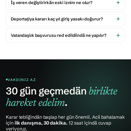
İş veren değiştirirkän eski iznim ne olur?
Deportaţiya kararı kaç yıl giriş yasakı doğurur?
Vatandaşlık başvurusu red edildiindä ne yapılır?
VAKDINIZ AZ
30 gün geçmedän
birlikte
.
hareket edelim
Karar tebliğindän başlap her gün önemli. Acil bahalamak
için
ilk danışma, 30 dakika.
12 saat içindä cuvap
veriyoruz.