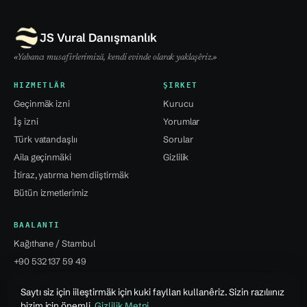
JS Vural Danışmanlık
«Yabancı musafirlerimizä, kendi evinde olarak yaklaşêriz.»
HIZMETLÄR
ŞIRKET
Geçinmäk izni
Kurucu
İş izni
Yorumlar
Türk vatandaşlıı
Sorular
Aila geçinmäki
Gizlilik
İtiraz, yatırma hem diiştirmäk
Bütün izmetlerimiz
BAALANTI
Kağıthane / Stambul
+90 532 137 59 49
info@jsvural...
Saytı siz için iileştirmäk için kuki faylları kullanêriz. Sizin razılıınız
bizim için önemli.
Gizlilik Metni