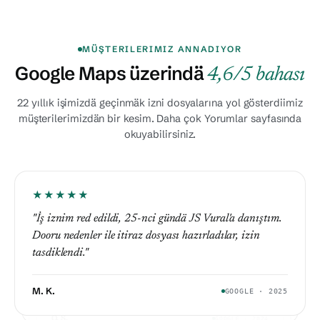
MÜŞTERILERIMIZ ANNADIYOR
Google Maps üzerindä
4,6/5 bahası
22 yıllık işimizdä geçinmäk izni dosyalarına yol gösterdiimiz
müşterilerimizdän bir kesim. Daha çok Yorumlar sayfasında
okuyabilirsiniz.
★★★★★
★★★★★
"İş iznim red edildi, 25-nci gündä JS Vural'a danıştım.
★★★★★
"İş veren değişimi işindä yasalı durumumu koruttular.
Dooru nedenler ile itiraz dosyası hazırladılar, izin
★★★★★
"Deportaţiya kararı sora yasak süresini hesapladılar,
Eski izin sonlandırılırkän eni dosya paralel hazırlandı,
tasdiklendi."
"5 yıllık geçinmäktän sora başvurum başka yerdä red
dooru zaman penceresinda eni başvuru yaptım. İş
hiç boşlukta kalmadım."
edilmişti. Burda itiraz yoluyla kabul aldık. Çok sa
boyunca her adımı net annattılar."
olun."
M. K.
GOOGLE · 2025
S. P.
GOOGLE · 2024
D. R.
GOOGLE · 2024
O. S.
GOOGLE · 2024