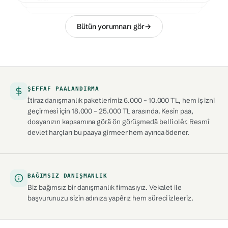
Bütün yorumnarı gör
→
ŞEFFAF PAALANDIRMA
İtiraz danışmanlık paketlerimiz 6.000 – 10.000 TL, hem iş izni
geçirmesi için 18.000 – 25.000 TL arasında. Kesin paa,
dosyanızın kapsamına görä ön görüşmedä belli olêr. Resmî
devlet harçları bu paaya girmeer hem ayırıca ödener.
BAĞIMSIZ DANIŞMANLIK
Biz bağımsız bir danışmanlık firmasıyız. Vekalet ile
başvurunuzu sizin adınıza yapêrız hem süreci izleeriz.