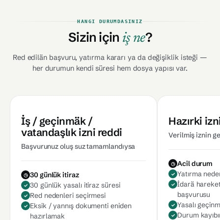
HANGI DURUMDASINIZ
Sizin için
?
iş ne
Red edilän başvuru, yatırma kararı ya da değişiklik isteği —
her durumun kendi süresi hem dosya yapısı var.
İş / geçinmäk /
Hazırki izn
vatandaşlık izni reddi
Verilmiş iznin g
Başvurunuz oluş suz tamamlandıysa
Acil durum
Yatırma neden
30 günlük itiraz
İdarä hareket
30 günlük yasalı itiraz süresi
başvurusu
Red nedenleri seçirmesi
Yasalı geçin
Eksik / yannış dokumenti eniden
Durum kayıbı
hazırlamak