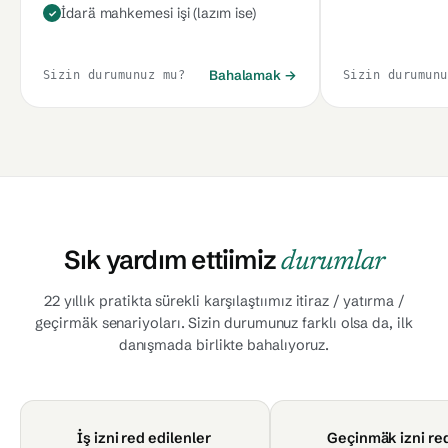
İdarä mahkemesi işi (lazım ise)
Bahalamak →
Sizin durumunuz mu?
Sizin durumunu
Sık yardım ettiimiz
durumlar
22 yıllık pratikta sürekli karşılaştıımız itiraz / yatırma /
geçirmäk senariyoları. Sizin durumunuz farklı olsa da, ilk
danışmada birlikte bahalıyoruz.
İş izni red edilenler
Geçinmäk izni re