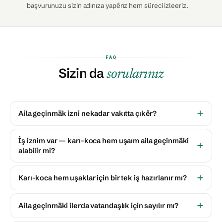
başvurunuzu sizin adınıza yapêrız hem süreci izleeriz.
FAQ
Sizin da
sorularınız
Aila geçinmäk izni nekadar vakıtta çıkêr?
İş iznim var — karı-koca hem uşaım aila geçinmäki
alabilir mi?
Karı-koca hem uşaklar için bir tek iş hazırlanır mı?
Aila geçinmäki ilerda vatandaşlık için sayılır mı?