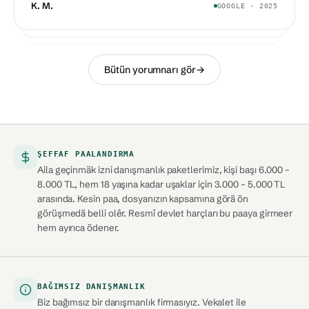
K. M.
GOOGLE · 2025
A. R.
GOOGLE · 2024
O. S.
GOOGLE · 2024
Bütün yorumnarı gör
→
ŞEFFAF PAALANDIRMA
Aila geçinmäk izni danışmanlık paketlerimiz, kişi başı 6.000 –
8.000 TL, hem 18 yaşına kadar uşaklar için 3.000 – 5.000 TL
arasında. Kesin paa, dosyanızın kapsamına görä ön
görüşmedä belli olêr. Resmî devlet harçları bu paaya girmeer
hem ayırıca ödener.
BAĞIMSIZ DANIŞMANLIK
Biz bağımsız bir danışmanlık firmasıyız. Vekalet ile