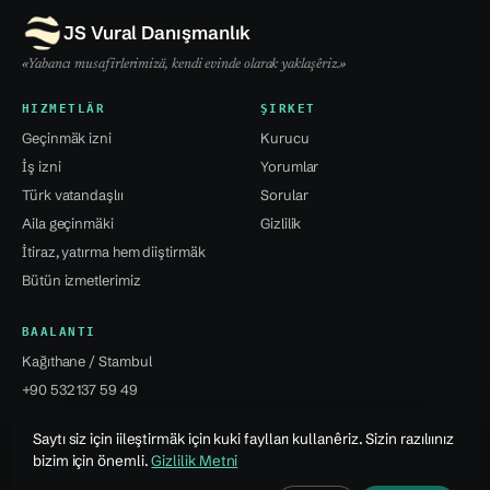
JS Vural Danışmanlık
«Yabancı musafirlerimizä, kendi evinde olarak yaklaşêriz.»
HIZMETLÄR
ŞIRKET
Geçinmäk izni
Kurucu
İş izni
Yorumlar
Türk vatandaşlıı
Sorular
Aila geçinmäki
Gizlilik
İtiraz, yatırma hem diiştirmäk
Bütün izmetlerimiz
BAALANTI
Kağıthane / Stambul
+90 532 137 59 49
info@jsvural...
Saytı siz için iileştirmäk için kuki faylları kullanêriz. Sizin razılıınız
bizim için önemli.
Gizlilik Metni