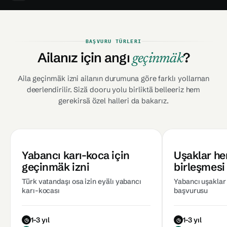
BAŞVURU TÜRLERI
Ailanız için angı
?
geçinmäk
Aila geçinmäk izni ailanın durumuna göre farklı yollarnan
deerlendirilir. Sizä dooru yolu birliktä belleeriz hem
gerekirsä özel halleri da bakarız.
Yabancı karı-koca için
Uşaklar he
geçinmäk izni
birleşmesi
Türk vatandaşı osa izin eyälı yabancı
Yabancı uşaklar 
karı-kocası
başvurusu
1–3 yıl
1–3 yıl