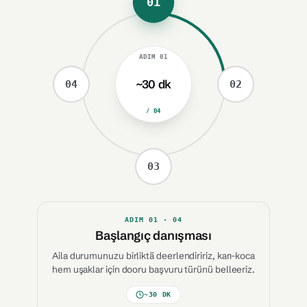
01
ADIM
01
~30 dk
04
02
/ 04
03
ADIM
01
· 04
Başlangıç danışması
Aila durumunuzu birliktä deerlendiririz, karı-koca
hem uşaklar için dooru başvuru türünü belleeriz.
~30 DK