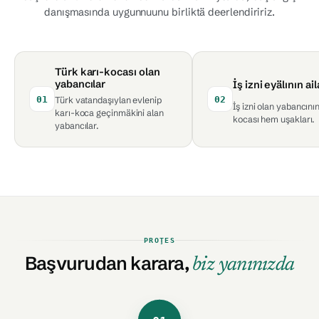
danışmasında uygunnuunu birliktä deerlendiririz.
Türk karı-kocası olan
yabancılar
İş izni eyälının ail
01
02
Türk vatandaşıylan evlenip
İş izni olan yabancını
karı-koca geçinmäkini alan
kocası hem uşakları.
yabancılar.
PROŢES
Başvurudan karara,
biz yanınızda