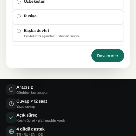
Özbekistan
Rusiya
Başka devlet
Devletinizi aşaadakı listedän seçin.
Devam et
→
Aracısız
Göniden kurucuylan
Cuvap < 12 saat
Yazılı cuvap
Açık süreç
Kesin ücret · gizli madde yook
4 dildä destek
TR · RU · EN · DE