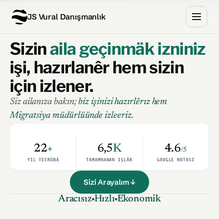
JS Vural Danışmanlık
Sizin
aila geçinmäk izniniz
işi, hazırlanêr hem sizin
için izlener.
Siz ailanıza bakın;
biz işinizi hazırlêrız hem
Migratsiya müdürlüünde izleeriz.
22
+
6,5
K
4.6
/5
YIL TECRÜBÄ
TAMAMNANAN IŞLÄR
GOOGLE NOTASI
Sizi Arayalım ↓
Aracısız
Hızlı
Ekonomik