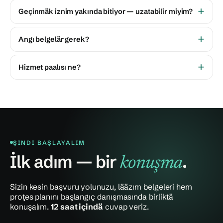
Geçinmäk iznim yakında bitiyor — uzatabilir miyim?
Angı belgelär gerek?
Hizmet paalısı ne?
ŞINDI BAŞLAYALIM
İlk adım — bir
.
konuşma
Sizin kesin başvuru yolunuzu, lääzım belgeleri hem
proţes planını başlangıç danışmasında birliktä
konuşalım.
12 saat içindä
cuvap veriz.