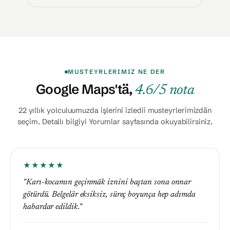
MUSTEYRLERIMIZ NE DER
Google Maps'tä,
4.6/5 nota
22 yıllık yolculuumuzda işlerini izledii musteyrlerimizdän
seçim. Detallı bilgiyi Yorumlar sayfasında okuyabilirsiniz.
★★★★★
★★★★★
"Karı-kocamın geçinmäk iznini baştan sona onnar
★★★★★
"İki uşaımızın geçinmäk başvurusunu bir kerädä
götürdü. Belgelär eksiksiz, süreç boyunça hep adımda
"Ailamızlan Türkiyaya göçtüümüz vakıt aila geçinmäk
sorunsuz çözdüler. Randevudan karta vermäye kadar
habardar edildik."
süreçlerimizi onnara emanet ettik. Aracısız hem açık
yanımızda oldular."
çalışêrlar."