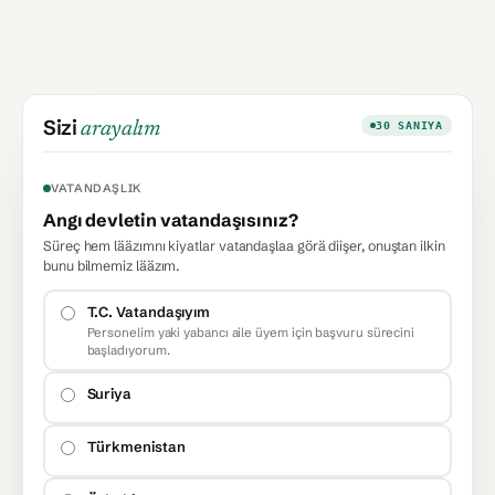
Sizi
arayalım
30 SANIYA
VATANDAŞLIK
Angı devletin vatandaşısınız?
Süreç hem lääzımnı kiyatlar vatandaşlaa görä diişer, onuştan ilkin
bunu bilmemiz lääzım.
T.C. Vatandaşıyım
Personelim yaki yabancı aile üyem için başvuru sürecini
başladıyorum.
Suriya
Türkmenistan