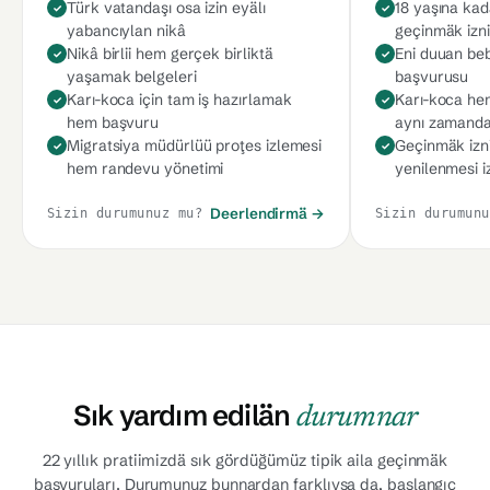
Türk vatandaşı osa izin eyälı
18 yaşına kad
yabancıylan nikâ
geçinmäk izni
Nikâ birlii hem gerçek birliktä
Eni duuan be
yaşamak belgeleri
başvurusu
Karı-koca için tam iş hazırlamak
Karı-koca hem
hem başvuru
aynı zamanda
Migratsiya müdürlüü proţes izlemesi
Geçinmäk izn
hem randevu yönetimi
yenilenmesi i
Deerlendirmä →
Sizin durumunuz mu?
Sizin durumunu
Sık yardım edilän
durumnar
22 yıllık pratiimizdä sık gördüğümüz tipik aila geçinmäk
başvuruları. Durumunuz bunnardan farklıysa da, başlangıç